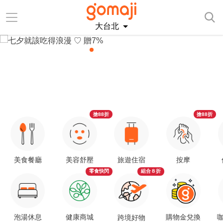
大台北
搶88折
搶88折
美食餐廳
美容舒壓
旅遊住宿
按摩
零食快閃
組合８折
泡湯休息
健康商城
購物金兌換
咖
跨境好物