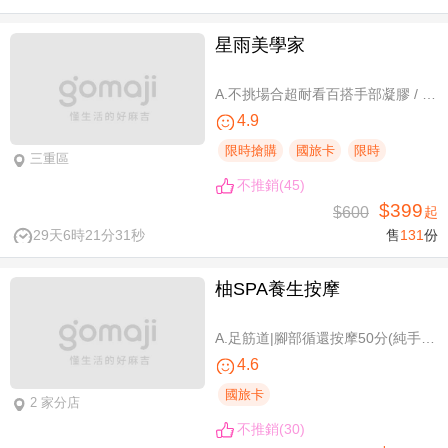
星雨美學家
A.不挑場合超耐看百搭手部凝膠 / B.經典私藏手部凝膠設計款 / C.讓指尖擦出高級感足部凝膠 / D.風靡小紅書足部凝膠設計款 / E.CUCCIO足深層去足繭保養 / F.自然輕盈無負擔-微妝3D 120根嫁接
4.9
限時搶購
國旅卡
限時
三重區
不推銷(45)
$399
$600
起
29天6時21分31秒
售
131
份
柚SPA養生按摩
A.足筋道|腳部循還按摩50分(純手技40分) / B.五感按摩全身舒壓(指/油壓 二選一)70分(純手技70分) / C.深層暖筋|黑玉熱石全身舒壓70分(手技60分)
4.6
國旅卡
2 家分店
不推銷(30)