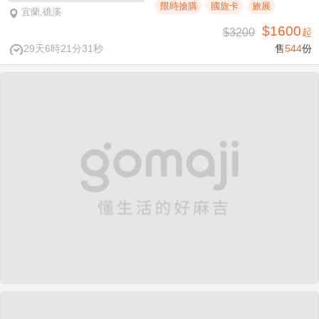
限時搶購
國旅卡
旅展
宜蘭,礁溪
$1600
$3200
起
29天6時21分31秒
售
544
份