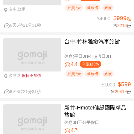
只賣7天
國旅卡
旅展
台中,逢甲
$999
$4000
起
6天6時21分31秒
售
2216
份
台中-竹林雅緻汽車旅館
休息(平日3H/4H)/假日3H
4.4
今贈點5%
只賣7天
國旅卡
旅展
多景點
假日不加價
$599
$1000
6天6時21分31秒
售
20419
份
新竹-Hmotel佳緹國際精品
旅館
休息3H不分平假日
4.7