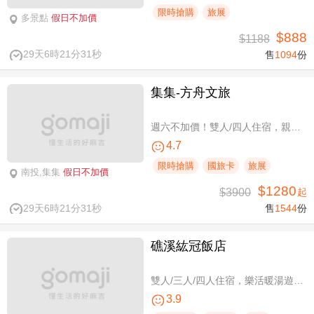
限時搶購
旅展
多景點
假日不加價
$888
$1188
29天6時21分31秒
售
1094
份
集集-方舟文旅
週六不加價！雙人/四人住宿，親子假期
4.7
限時搶購
國旅卡
旅展
南投,集集
假日不加價
$1280
$3900
起
29天6時21分31秒
售
1544
份
礁溪紘冠飯店
雙人/三人/四人住宿，樂活暖湯遊專案
3.9