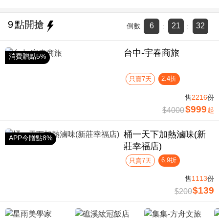
9
點開搶
6
21
32
倒數
:
:
台中-宇春商旅
消費贈點5%
2.4折
只賣7天
售
2216
份
$999
$4000
起
桶一天下加熱滷味(新
APP今贈點8%
莊幸福店)
6.9折
只賣7天
售
1113
份
$139
$200