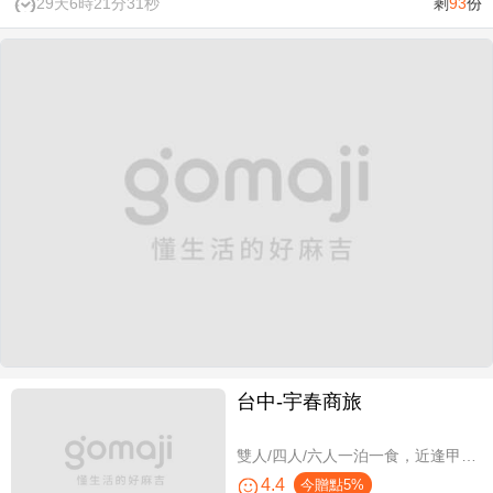
29天6時21分31秒
剩
93
份
台中-宇春商旅
雙人/四人/六人一泊一食，近逢甲商圈親子假期
4.4
今贈點5%