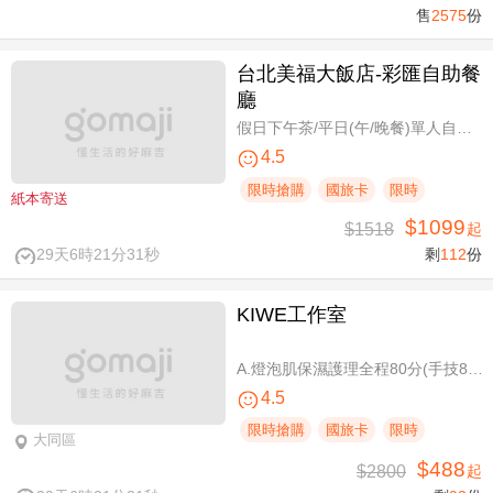
售
2575
份
台北美福大飯店-彩匯自助餐
廳
假日下午茶/平日(午/晚餐)單人自助吃到飽券
4.5
限時搶購
國旅卡
限時
紙本寄送
$1099
$1518
起
29天6時21分31秒
剩
112
份
KIWE工作室
A.燈泡肌保濕護理全程80分(手技80分) / B.薰衣草美白保濕護理 全程80分/ C.排痠精油全身循環按摩共60分(手技60分)/ D.《不限體驗單次券》黃金體態美型平衡(腰腹/臀腿)二選一 全程40分(手技40分)
4.5
限時搶購
國旅卡
限時
大同區
$488
$2800
起