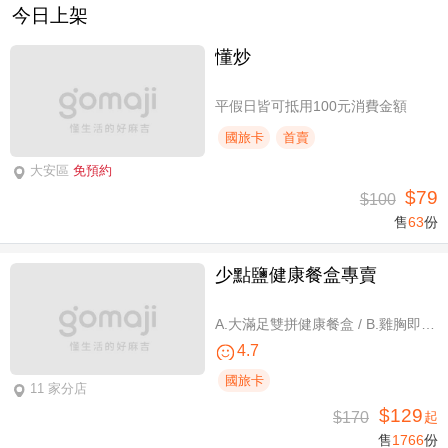
今日上架
懂炒
平假日皆可抵用100元消費金額
國旅卡
首賣
大安區
免預約
$79
$100
售
63
份
少點鹽健康餐盒專賣
A.大滿足雙拼健康餐盒 / B.雞胸即食包三入 / C.雞胸即食包超值組六入
4.7
國旅卡
11 家分店
$129
$170
起
售
1766
份