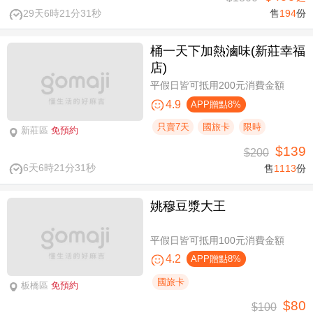
29天6時21分31秒
售
194
份
桶一天下加熱滷味(新莊幸福
店)
平假日皆可抵用200元消費金額
4.9
APP贈點8%
只賣7天
國旅卡
限時
新莊區
免預約
$139
$200
6天6時21分31秒
售
1113
份
姚穆豆漿大王
平假日皆可抵用100元消費金額
4.2
APP贈點8%
國旅卡
板橋區
免預約
$80
$100