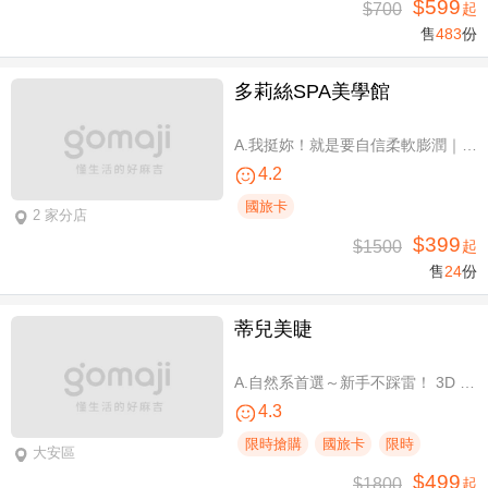
$599
$700
起
售
483
份
多莉絲SPA美學館
A.我挺妳！就是要自信柔軟膨潤｜美胸按摩全程35分(純手技) / B.《不限體驗單次券》我挺妳！就是要自信柔軟膨潤｜美胸按摩全程35分(純手技) / C.《不限體驗單次券》Plus升級：Chakra七脈輪精油-暨全身十四經絡舒壓60分(純手技) / D.《不限體驗單次券》燈泡美肌青春好氣色-高舒敏緊緻雙組合：鬆筋軟膜臉部課程共110分(純手技)
4.2
國旅卡
2 家分店
$399
$1500
起
售
24
份
蒂兒美睫
A.自然系首選～新手不踩雷！ 3D 120根睫毛嫁接 / B.人氣熱銷款～回購率超高！新中式仙子款300根睫毛嫁接
4.3
限時搶購
國旅卡
限時
大安區
$499
$1800
起