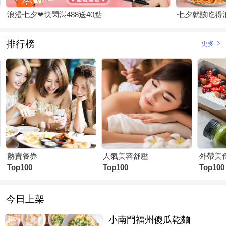
浪漫七夕❤快閃滿488送40點
七夕就該吃得浪
排行榜
更多
熱賣餐券
人氣美容舒壓
外帶美
Top100
Top100
Top100
今日上架
小南門福州傻瓜乾麵