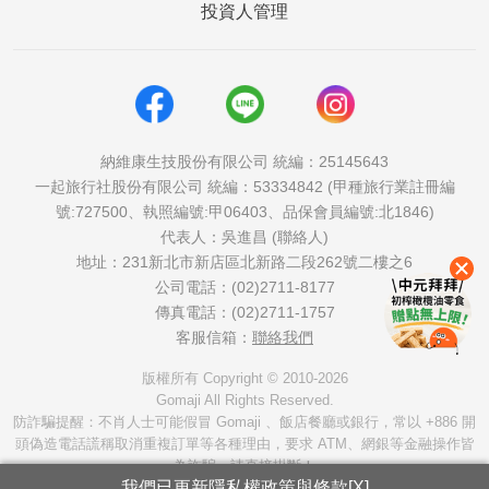
投資人管理
納維康生技股份有限公司 統編：25145643
一起旅行社股份有限公司 統編：53334842 (甲種旅行業註冊編
號:727500、執照編號:甲06403、品保會員編號:北1846)
代表人：吳進昌 (聯絡人)
地址：231新北市新店區北新路二段262號二樓之6
公司電話：(02)2711-8177
傳真電話：(02)2711-1757
客服信箱：
聯絡我們
版權所有 Copyright © 2010-2026
Gomaji All Rights Reserved.
防詐騙提醒：不肖人士可能假冒 Gomaji 、飯店餐廳或銀行，常以 +886 開
頭偽造電話謊稱取消重複訂單等各種理由，要求 ATM、網銀等金融操作皆
為詐騙，請直接掛斷！
我們已更新隱私權
政策與條款
[X]