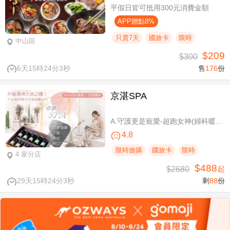
平假日皆可抵用300元消費金額
APP贈點8%
只賣7天
國旅卡
限時
中山區
$209
$300
6天15時24分2秒
售
176
份
京湛SPA
A.守護更是寵愛-超跑女神(婦科暖宮/柔波美胸 SPA 二選一)全程70分(手技60分) / B.升級澳洲大地之禮！嚴選獵人谷Hunter's Dream精油，六支植萃單方全身油壓SPA100分(手技80分) / C.玫瑰水感高透光膚況-頂級美白保濕晶透臉部SPA課程80分(純手技)
4.8
限時搶購
國旅卡
限時
4 家分店
$488
$2680
起
29天15時24分2秒
剩
88
份