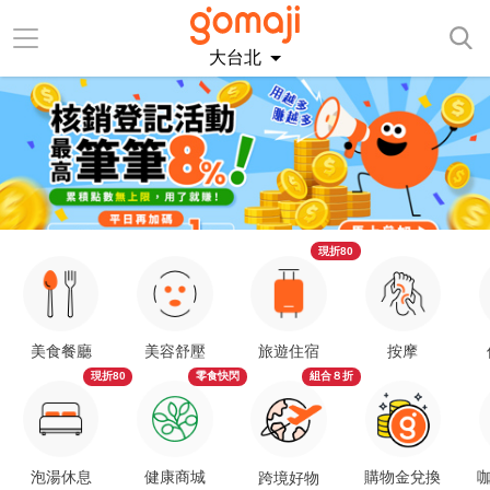
大台北
現折80
美食餐廳
美容舒壓
旅遊住宿
按摩
現折80
零食快閃
組合８折
泡湯休息
健康商城
購物金兌換
咖
跨境好物