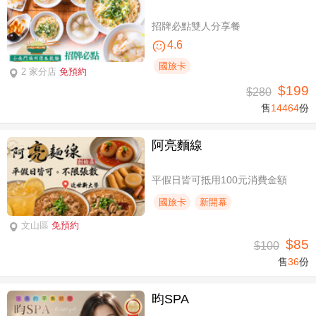
招牌必點雙人分享餐
4.6
國旅卡
2 家分店
免預約
$199
$280
售
14464
份
阿亮麵線
平假日皆可抵用100元消費金額
國旅卡
新開幕
文山區
免預約
$85
$100
售
36
份
昀SPA