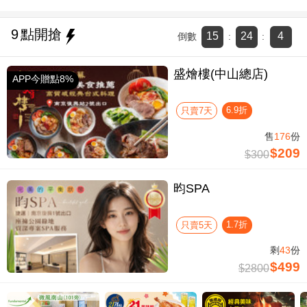
9
點開搶
15
24
3
倒數
:
:
盛燴樓(中山總店)
APP今贈點8%
6.9折
只賣7天
售
176
份
$209
$300
昀SPA
1.7折
只賣5天
剩
43
份
$499
$2800