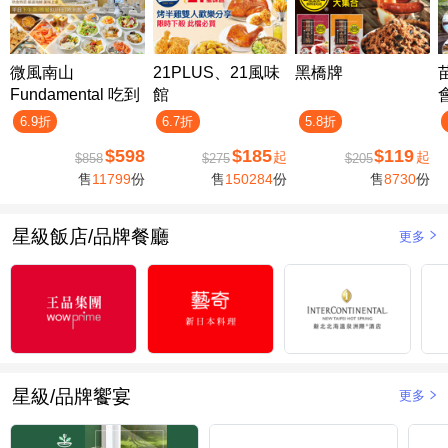
微風南山
21PLUS、21風味
黑橋牌
Fundamental 吃到
館
飽
6.9折
6.7折
5.8折
$598
$185
$119
起
起
$858
$275
$205
售
11799
份
售
150284
份
售
8730
份
星級飯店/品牌餐廳
更多
星級/品牌饗宴
更多