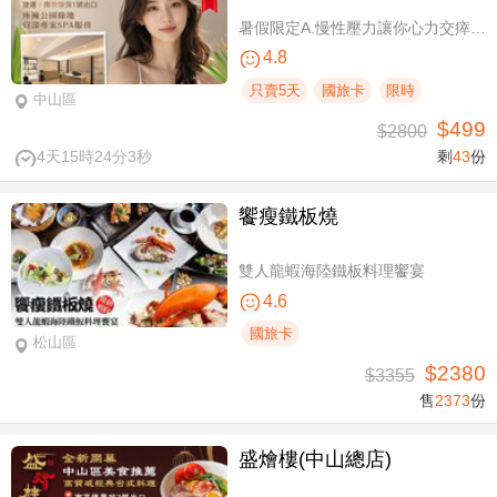
暑假限定A.慢性壓力讓你心力交瘁？｜全方位按摩SPA全程90分(手技60分) / B.媽生絕世膚況降臨｜雪妍極緻臉部SPA全程100分(純手技)
4.8
只賣5天
國旅卡
限時
中山區
$499
$2800
4天15時24分2秒
剩
43
份
饗瘦鐵板燒
雙人龍蝦海陸鐵板料理饗宴
4.6
國旅卡
松山區
$2380
$3355
售
2373
份
盛燴樓(中山總店)