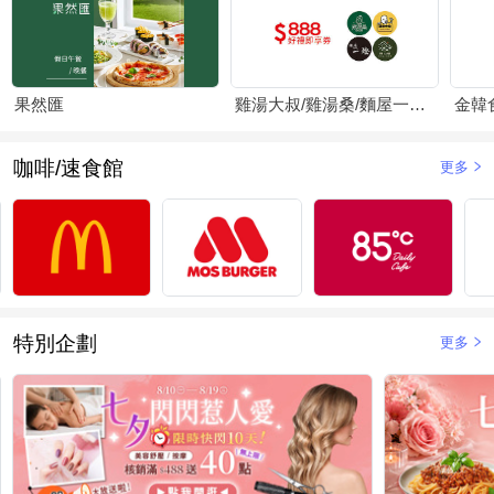
果然匯
雞湯大叔/雞湯桑/麵屋一燈/賴山嶼
金韓
咖啡/速食館
更多
特別企劃
更多