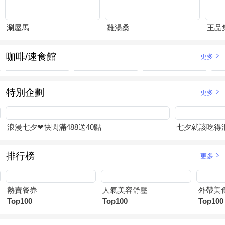
涮屋馬
雞湯桑
王品
咖啡/速食館
更多
特別企劃
更多
浪漫七夕❤快閃滿488送40點
七夕就該吃得浪
排行榜
更多
熱賣餐券
人氣美容舒壓
外帶美
Top100
Top100
Top100