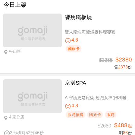
今日上架
饗瘦鐵板燒
雙人龍蝦海陸鐵板料理饗宴
4.6
國旅卡
松山區
$2380
$3355
售
2373
份
京湛SPA
A.守護更是寵愛-超跑女神(婦科暖宮/柔波美胸 SPA 二選一)全程70分(手技60分) / B.升級澳洲大地之禮！嚴選獵人谷Hunter's Dream精油，六支植萃單方全身油壓SPA100分(手技80分) / C.玫瑰水感高透光膚況-頂級美白保濕晶透臉部SPA課程80分(純手技)
4.8
限時搶購
國旅卡
限時
4 家分店
$488
$2680
起
29天9時52分46秒
剩
86
份