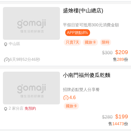
盛燴樓(中山總店)
平假日皆可抵用300元消費金額
APP贈點8%
只賣7天
國旅卡
限時
中山區
$209
$300
6天9時52分46秒
售
289
份
小南門福州傻瓜乾麵
招牌必點雙人分享餐
4.6
國旅卡
2 家分店
免預約
$199
$280
售
14473
份