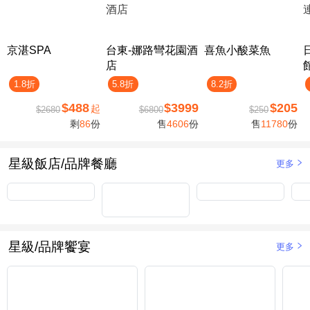
京湛SPA
台東-娜路彎花園酒
喜魚小酸菜魚
店
1.8折
5.8折
8.2折
$488
$3999
$205
起
$2680
$6800
$250
剩
86
份
售
4606
份
售
11780
份
星級飯店/品牌餐廳
更多
星級/品牌饗宴
更多