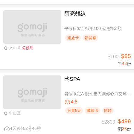
阿亮麵線
平假日皆可抵用100元消費金額
國旅卡
新開幕
文山區
免預約
$85
$100
售
43
份
昀SPA
暑假限定A.慢性壓力讓你心力交瘁？｜全方位按摩SPA全程90分(手技60分) / B.媽生絕世膚況降臨｜雪妍極緻臉部SPA全程100分(純手技)
4.8
只賣5天
國旅卡
限時
中山區
$499
$2800
4天9時52分46秒
剩
36
份