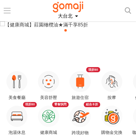
大台北
現折80
美食餐廳
美容舒壓
旅遊住宿
按摩
現折80
零食快閃
組合８折
泡湯休息
健康商城
購物金兌換
咖
跨境好物