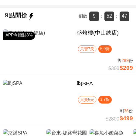
9
點開搶
9
52
47
倒數
:
:
盛燴樓(中山總店)
APP今贈點8%
6.9折
只賣7天
售
289
份
$209
$300
昀SPA
1.7折
只賣5天
剩
36
份
$499
$2800