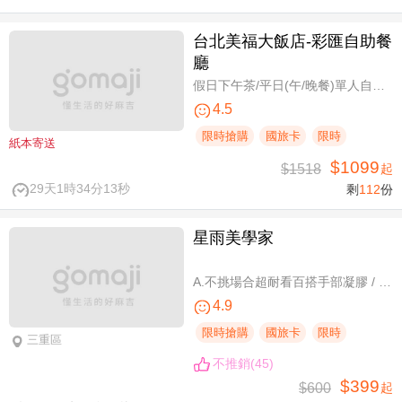
台北美福大飯店-彩匯自助餐
廳
假日下午茶/平日(午/晚餐)單人自助吃到飽券
4.5
限時搶購
國旅卡
限時
紙本寄送
$1099
$1518
起
29天1時34分13秒
剩
112
份
星雨美學家
A.不挑場合超耐看百搭手部凝膠 / B.經典私藏手部凝膠設計款 / C.讓指尖擦出高級感足部凝膠 / D.風靡小紅書足部凝膠設計款 / E.CUCCIO足深層去足繭保養 / F.自然輕盈無負擔-微妝3D 120根嫁接
4.9
限時搶購
國旅卡
限時
三重區
不推銷(45)
$399
$600
起