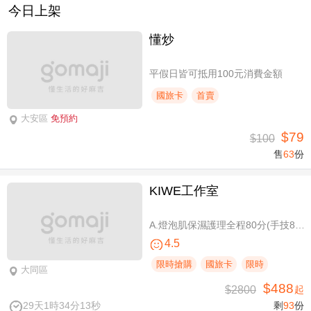
今日上架
懂炒
平假日皆可抵用100元消費金額
國旅卡
首賣
大安區
免預約
$79
$100
售
63
份
KIWE工作室
A.燈泡肌保濕護理全程80分(手技80分) / B.薰衣草美白保濕護理 全程80分/ C.排痠精油全身循環按摩共60分(手技60分)/ D.《不限體驗單次券》黃金體態美型平衡(腰腹/臀腿)二選一 全程40分(手技40分)
4.5
限時搶購
國旅卡
限時
大同區
$488
$2800
起
29天1時34分13秒
剩
93
份