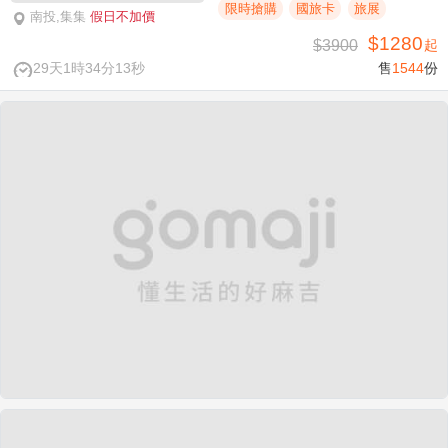
限時搶購
國旅卡
旅展
南投,集集
假日不加價
$1280
$3900
起
29天1時34分13秒
售
1544
份