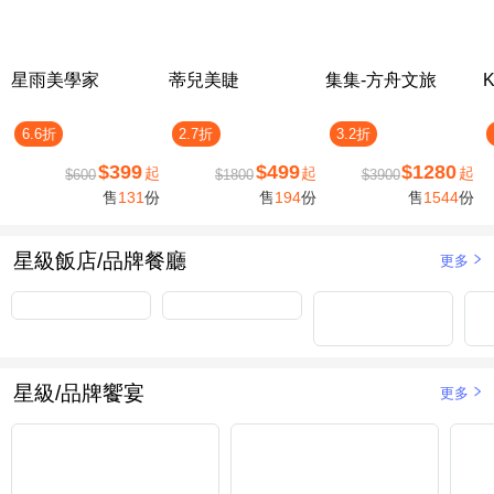
星雨美學家
蒂兒美睫
集集-方舟文旅
6.6折
2.7折
3.2折
$399
$499
$1280
起
起
起
$600
$1800
$3900
售
131
份
售
194
份
售
1544
份
星級飯店/品牌餐廳
更多
星級/品牌饗宴
更多