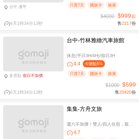
只賣7天
國旅卡
旅展
台中,逢甲
$999
$4000
起
6天1時34分13秒
售
2217
份
台中-竹林雅緻汽車旅館
休息(平日3H/4H)/假日3H
4.4
今贈點5%
只賣7天
國旅卡
旅展
多景點
假日不加價
$599
$1000
6天1時34分13秒
售
20420
份
集集-方舟文旅
週六不加價！雙人/四人住宿，親子假期
4.7