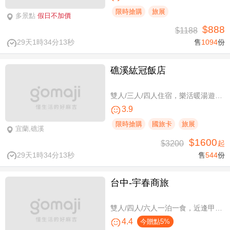
限時搶購
旅展
多景點
假日不加價
$888
$1188
29天1時34分13秒
售
1094
份
礁溪紘冠飯店
雙人/三人/四人住宿，樂活暖湯遊專案
3.9
限時搶購
國旅卡
旅展
宜蘭,礁溪
$1600
$3200
起
29天1時34分13秒
售
544
份
台中-宇春商旅
雙人/四人/六人一泊一食，近逢甲商圈親子假期
4.4
今贈點5%