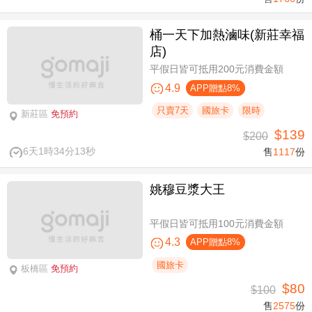
桶一天下加熱滷味(新莊幸福
店)
平假日皆可抵用200元消費金額
4.9
APP贈點8%
只賣7天
國旅卡
限時
新莊區
免預約
$139
$200
6天1時34分13秒
售
1117
份
姚穆豆漿大王
平假日皆可抵用100元消費金額
4.3
APP贈點8%
國旅卡
板橋區
免預約
$80
$100
售
2575
份