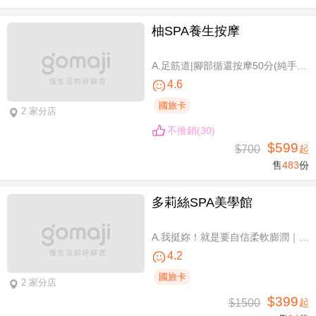
柚SPA養生按摩
A.足筋道|腳部循還按摩50分(純手技40分) / B.五感按摩全身舒壓(指/油壓 二選一)70分(純手技70分) / C.深層暖筋|黑玉熱石全身舒壓70分(手技60分)
4.6
國旅卡
2 家分店
不推銷(30)
$599
$700
起
售
483
份
多莉絲SPA美學館
A.我挺妳！就是要自信柔軟膨潤｜美胸按摩全程35分(純手技) / B.《不限體驗單次券》我挺妳！就是要自信柔軟膨潤｜美胸按摩全程35分(純手技) / C.《不限體驗單次券》Plus升級：Chakra七脈輪精油-暨全身十四經絡舒壓60分(純手技) / D.《不限體驗單次券》燈泡美肌青春好氣色-高舒敏緊緻雙組合：鬆筋軟膜臉部課程共110分(純手技)
4.2
國旅卡
2 家分店
$399
$1500
起