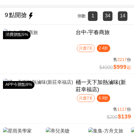
9
點開搶
1
34
14
倒數
:
:
台中-宇春商旅
消費贈點5%
2.4折
只賣7天
售
2217
份
$999
$4000
起
桶一天下加熱滷味(新
APP今贈點8%
莊幸福店)
6.9折
只賣7天
售
1117
份
$139
$200