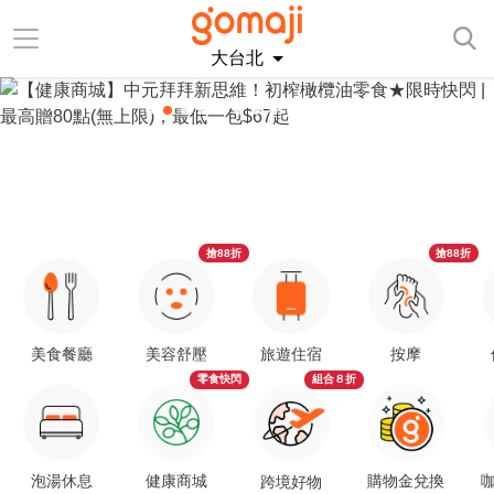
大台北
搶88折
搶88折
美食餐廳
美容舒壓
旅遊住宿
按摩
零食快閃
組合８折
泡湯休息
健康商城
購物金兌換
咖
跨境好物