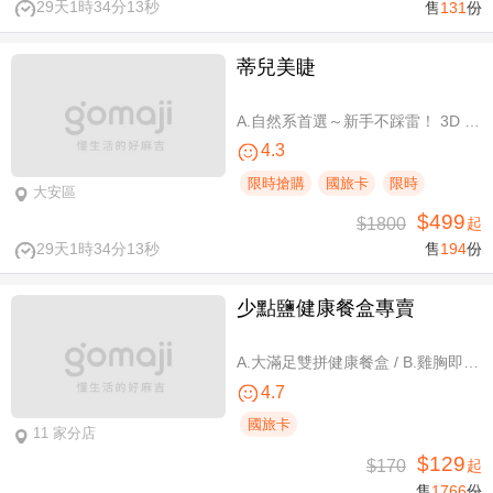
29天1時34分13秒
售
131
份
蒂兒美睫
A.自然系首選～新手不踩雷！ 3D 120根睫毛嫁接 / B.人氣熱銷款～回購率超高！新中式仙子款300根睫毛嫁接
4.3
限時搶購
國旅卡
限時
大安區
$499
$1800
起
29天1時34分13秒
售
194
份
少點鹽健康餐盒專賣
A.大滿足雙拼健康餐盒 / B.雞胸即食包三入 / C.雞胸即食包超值組六入
4.7
國旅卡
11 家分店
$129
$170
起
售
1766
份