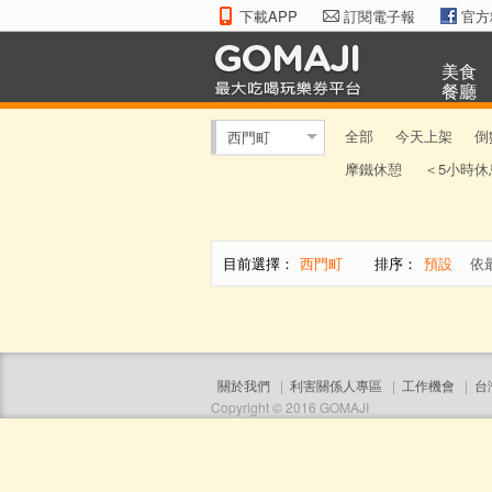
下載APP
訂閱電子報
官方
美食
餐廳
全部
今天上架
倒
西門町
摩鐵休憩
＜5小時休
目前選擇：
西門町
排序：
預設
依
關於我們
|
利害關係人專區
|
工作機會
|
台
Copyright © 2016 GOMAJI