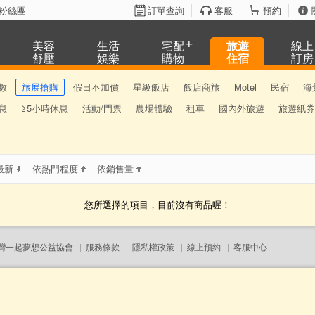
粉絲團
訂單查詢
客服
預約
美容
生活
宅配
旅遊
線上
舒壓
娛樂
購物
住宿
訂房
數
旅展搶購
假日不加價
星級飯店
飯店商旅
Motel
民宿
海
息
≥5小時休息
活動/門票
農場體驗
租車
國內外旅遊
旅遊紙券
最新
依熱門程度
依銷售量
您所選擇的項目，目前沒有商品喔！
灣一起夢想公益協會
|
服務條款
|
隱私權政策
|
線上預約
|
客服中心