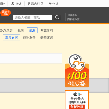
關於
徵才
麻吉好店
公益
服務條款
隱私權政策
景/湖景房
包棟
泡湯
商旅休憩
溫泉旅宿
寵物友善
豪華露營