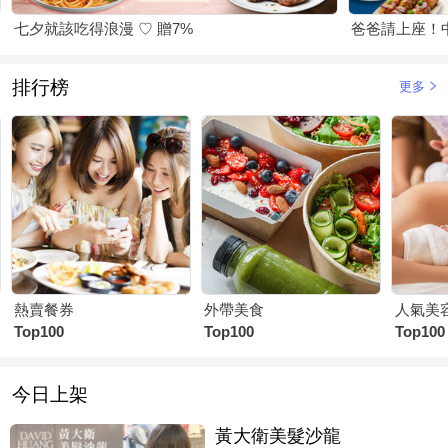
七夕就該吃得浪漫 ♡ 贈7%
爸爸請上座！
排行榜
更多
熱賣餐券
外帶美食
人氣美
Top100
Top100
Top100
今日上架
黃大衛美髮沙龍