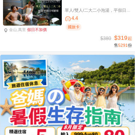
單人/雙人/二大二小泡湯，平假日可使用
4.4
國旅卡
金山,萬里
假日不加價
$319
$380
起
售
5291
份