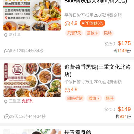
Blue磚塊義大利麵(輔大店)
平假日皆可抵用250元消費金額
4.9
APP贈點8%
只賣7天
國旅卡
限時
新莊區
$175
$250
6天12時44分33秒
售
1149
份
追蕾醬香黑鴨(三重文化北路
店)
平假日皆可抵用200元消費金額
4.8
限時搶購
國旅卡
限時
三重區
免預約
$149
$200
29天12時44分33秒
售
914
份
長青養身館