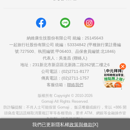
納維康生技股份有限公司 統編：25145643
一起旅行社股份有限公司 統編：53334842 (甲種旅行業註冊編
號:727500、執照編號:甲06403、品保會員編號:北1846)
代表人：吳進昌 (聯絡人)
地址：231新北市新店區北新路二段262號二樓之6
公司電話：(02)2711-8177
傳真電話：(02)2711-1757
客服信箱：
聯絡我們
版權所有 Copyright © 2010-2026
Gomaji All Rights Reserved.
防詐騙提醒：不肖人士可能假冒 Gomaji 、飯店餐廳或銀行，常以 +886 開
頭偽造電話謊稱取消重複訂單等各種理由，要求 ATM、網銀等金融操作皆
為詐騙，請直接掛斷！
我們已更新隱私權
政策與條款
[X]