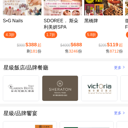
S•G Nails
SDOREE． 斯朵
黑橋牌
利美妍SPA
F
4.3折
1.7折
5.8折
$388
$688
$119
起
起
$900
$4000
$205
剩
181
份
售
3246
份
售
8712
份
星級飯店/品牌餐廳
更多
星級/品牌饗宴
更多