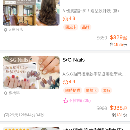
A.優質設計師！造型設計洗+剪+護 / B.簡單擁有亮麗秀髮！亮麗單色染/髮根補染 二選一(不限髮長) / C.讓你自信！質感造型設計燙髮(不限髮長) / D.好評推薦！ 資深優質設計師-質感造型設計燙髮(燙髮含剪髮)/亮麗單色染(不限髮長，十選一)
4.8
國旅卡
品牌
5 家分店
$329
$650
起
售
1835
份
S•G Nails
A.S.G熱門指定款手部凝膠造型款110選1+輕保養(款式不定期更換，可換色) / B.約會過節好心情S.G 風格系-足部凝膠造型款110選1+輕保養(款式不定期更換，可換色) / C.簡簡單單好穿搭！手部凝膠上色+輕保養 / D.脫掉襪子不尷尬！足部凝膠上色+輕保養
4.9
限時搶購
國旅卡
限時
板橋區
不推銷(205)
$388
$900
起
29天12時44分33秒
剩
181
份