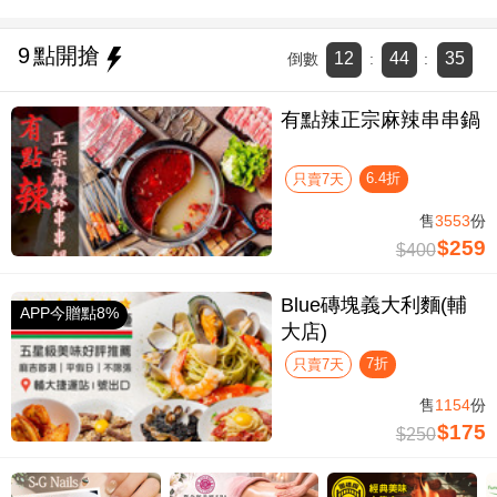
9
點開搶
12
44
34
倒數
:
:
有點辣正宗麻辣串串鍋
6.4折
只賣7天
售
3553
份
$259
$400
Blue磚塊義大利麵(輔
APP今贈點8%
大店)
7折
只賣7天
售
1154
份
$175
$250