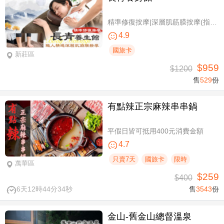
精準修復按摩|深層肌筋膜按摩(指壓/指油壓 二選一)+(滑罐/舒刮 二選一)全程75分(手技75分)
4.9
國旅卡
新莊區
$959
$1200
售
529
份
有點辣正宗麻辣串串鍋
平假日皆可抵用400元消費金額
4.7
只賣7天
國旅卡
限時
萬華區
$259
$400
6天12時44分33秒
售
3543
份
金山-舊金山總督溫泉