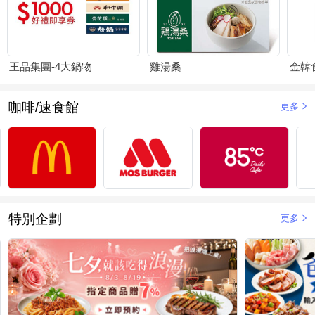
王品集團-4大鍋物
雞湯桑
金韓
咖啡/速食館
更多
特別企劃
更多