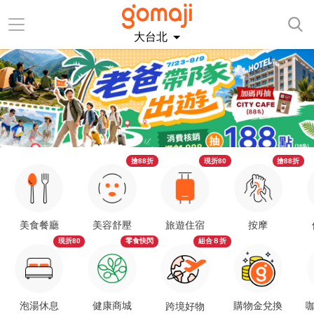
大台北
搶88折
現折80
搶88折
美食餐廳
美容舒壓
旅遊住宿
按摩
現折80
零食快閃
組合８折
泡湯休息
健康商城
購物金兌換
咖
跨境好物