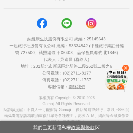
納維康生技股份有限公司 統編：25145643
一起旅行社股份有限公司 統編：53334842 (甲種旅行業註冊編
號:727500、執照編號:甲06403、品保會員編號:北1846)
代表人：吳進昌 (聯絡人)
地址：231新北市新店區北新路二段262號二樓之6
公司電話：(02)2711-8177
傳真電話：(02)2711-1757
客服信箱：
聯絡我們
版權所有 Copyright © 2010-2026
Gomaji All Rights Reserved.
防詐騙提醒：不肖人士可能假冒 Gomaji 、飯店餐廳或銀行，常以 +886 開
頭偽造電話謊稱取消重複訂單等各種理由，要求 ATM、網銀等金融操作皆
為詐騙，請直接掛斷！
我們已更新隱私權
政策與條款
[X]