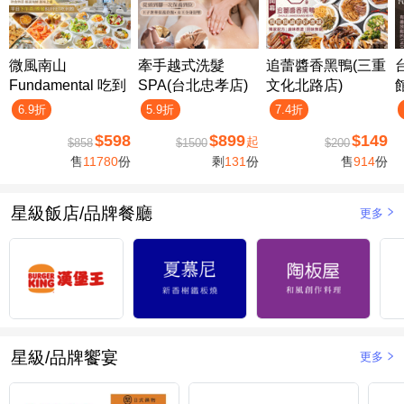
微風南山
牽手越式洗髮
追蕾醬香黑鴨(三重
Fundamental 吃到
SPA(台北忠孝店)
文化北路店)
飽
6.9折
5.9折
7.4折
$598
$899
$149
起
$858
$1500
$200
售
11780
份
剩
131
份
售
914
份
星級飯店/品牌餐廳
更多
星級/品牌饗宴
更多