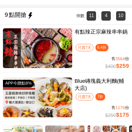
9
點開搶
11
4
9
倒數
:
:
有點辣正宗麻辣串串鍋
6.4折
只賣7天
售
3564
份
$259
$400
Blue磚塊義大利麵(輔
APP今贈點8%
大店)
7折
只賣7天
售
1176
份
$175
$250