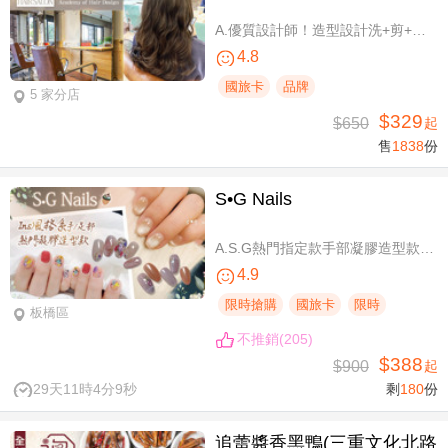
A.優質設計師！造型設計洗+剪+護 / B.簡單擁有亮麗秀髮！亮麗單色染/髮根補染 二選一(不限髮長) / C.讓你自信！質感造型設計燙髮(不限髮長) / D.好評推薦！ 資深優質設計師-質感造型設計燙髮(燙髮含剪髮)/亮麗單色染(不限髮長，十選一)
4.8
國旅卡
品牌
5 家分店
$329
$650
起
售
1838
份
S•G Nails
A.S.G熱門指定款手部凝膠造型款110選1+輕保養(款式不定期更換，可換色) / B.約會過節好心情S.G 風格系-足部凝膠造型款110選1+輕保養(款式不定期更換，可換色) / C.簡簡單單好穿搭！手部凝膠上色+輕保養 / D.脫掉襪子不尷尬！足部凝膠上色+輕保養
4.9
限時搶購
國旅卡
限時
板橋區
不推銷(205)
$388
$900
起
29天11時4分8秒
剩
180
份
追蕾醬香黑鴨(三重文化北路