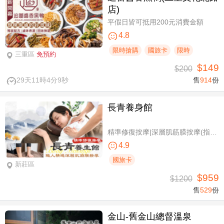
店)
平假日皆可抵用200元消費金額
4.8
限時搶購
國旅卡
限時
三重區
免預約
$149
$200
29天11時4分8秒
售
914
份
長青養身館
精準修復按摩|深層肌筋膜按摩(指壓/指油壓 二選一)+(滑罐/舒刮 二選一)全程75分(手技75分)
4.9
國旅卡
新莊區
$959
$1200
售
529
份
金山-舊金山總督溫泉