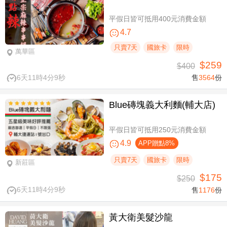
平假日皆可抵用400元消費金額
4.7
只賣7天
國旅卡
限時
萬華區
$259
$400
6天11時4分8秒
售
3564
份
Blue磚塊義大利麵(輔大店)
平假日皆可抵用250元消費金額
4.9
APP贈點8%
只賣7天
國旅卡
限時
新莊區
$175
$250
6天11時4分8秒
售
1176
份
黃大衛美髮沙龍