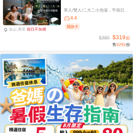
單人/雙人/二大二小泡湯，平假日可使用
4.4
國旅卡
金山,萬里
假日不加價
$319
$380
起
售
5291
份