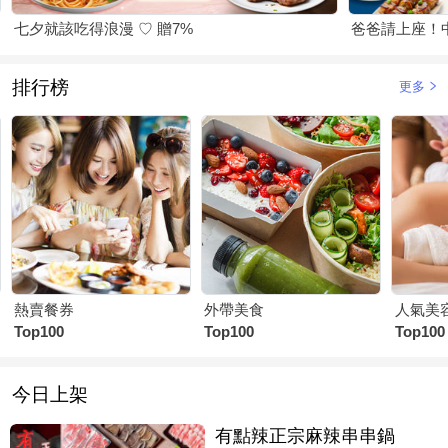
七夕就該吃得浪漫 ♡ 贈7%
爸爸請上座！
排行榜
更多
熱賣餐券
外帶美食
人氣美
Top100
Top100
Top100
今日上架
有點辣正宗麻辣串串鍋