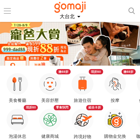
大台北
搶88折
現折80
搶88折
美食餐廳
美容舒壓
旅遊住宿
按摩
現折80
零食快閃
組合８折
泡湯休息
健康商城
購物金兌換
咖
跨境好物