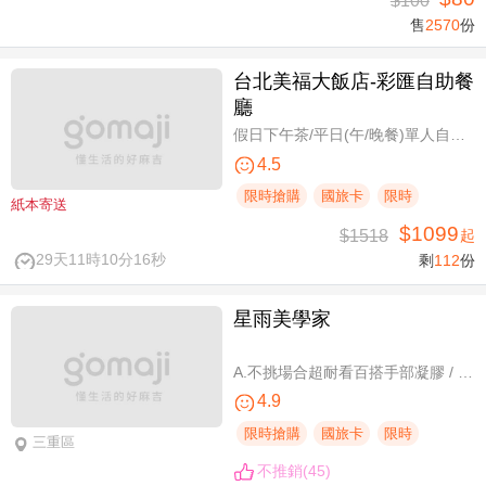
$100
售
2570
份
台北美福大飯店-彩匯自助餐
廳
假日下午茶/平日(午/晚餐)單人自助吃到飽券
4.5
限時搶購
國旅卡
限時
紙本寄送
$1099
$1518
起
29天11時10分16秒
剩
112
份
星雨美學家
A.不挑場合超耐看百搭手部凝膠 / B.經典私藏手部凝膠設計款 / C.讓指尖擦出高級感足部凝膠 / D.風靡小紅書足部凝膠設計款 / E.CUCCIO足深層去足繭保養 / F.自然輕盈無負擔-微妝3D 120根嫁接
4.9
限時搶購
國旅卡
限時
三重區
不推銷(45)