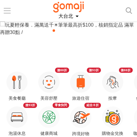
大台北
搶88折
搶93折
搶88折
美食餐廳
美容舒壓
旅遊住宿
按摩
搶93折
零食快閃
組合８折
泡湯休息
健康商城
購物金兌換
咖
跨境好物