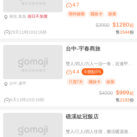
4.7
限時搶購
國旅卡
旅展
南投,集集
假日不加價
$1280
$3900
起
29天11時10分16秒
售
1544
份
台中-宇春商旅
雙人/四人/六人一泊一食，近逢甲商圈親子假期
4.4
今贈點5%
只賣7天
國旅卡
旅展
台中,逢甲
$999
$4000
起
6天11時10分16秒
售
2193
份
礁溪紘冠飯店
雙人/三人/四人住宿，樂活暖湯遊專案