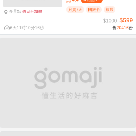
只賣7天
國旅卡
旅展
多景點
假日不加價
$599
$1000
6天11時10分16秒
售
20416
份