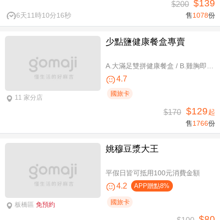
$139
$200
6天11時10分16秒
售
1078
份
少點鹽健康餐盒專賣
A.大滿足雙拼健康餐盒 / B.雞胸即食包三入 / C.雞胸即食包超值組六入
4.7
國旅卡
11 家分店
$129
$170
起
售
1766
份
姚穆豆漿大王
平假日皆可抵用100元消費金額
4.2
APP贈點8%
國旅卡
板橋區
免預約
$80