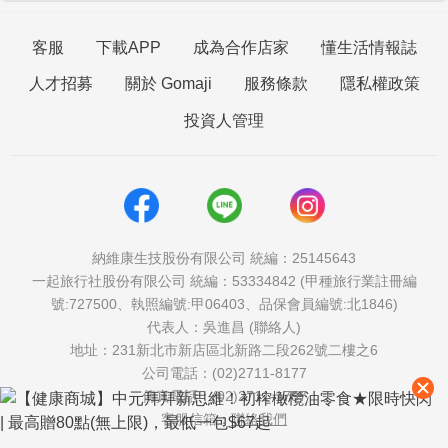
客服
下載APP
成為合作店家
懂生活情報誌
人才招募
關於 Gomaji
服務條款
隱私權政策
投資人管理
納維康生技股份有限公司 統編：25145643
一起旅行社股份有限公司 統編：53334842 (甲種旅行業註冊編
號:727500、執照編號:甲06403、品保會員編號:北1846)
代表人：吳進昌 (聯絡人)
地址：231新北市新店區北新路二段262號二樓之6
公司電話：(02)2711-8177
傳真電話：(02)2711-1757
客服信箱：
聯絡我們