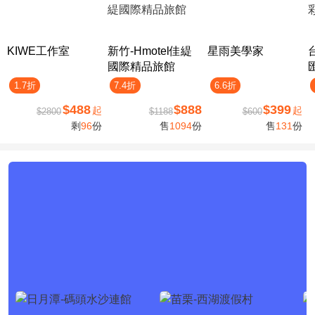
KIWE工作室
新竹-Hmotel佳緹
星雨美學家
國際精品旅館
1.7折
7.4折
6.6折
$488
$888
$399
起
起
$2800
$1188
$600
剩
96
份
售
1094
份
售
131
份