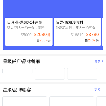
日月潭-碼頭水沙連館
苗栗-西湖渡假村
雙人/四人一泊一食，戀戀日月潭親子假期
仲夏花火節，雙人一泊三食，加贈4000元住宿抵用券(含早餐)
$2080
$3780
$5000
$18819
起
售
7537
份
售
2407
份
星級飯店/品牌餐廳
更多
星級/品牌饗宴
更多