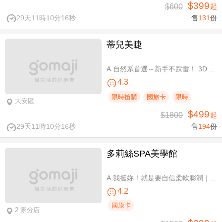
$399
$600
起
29天11時10分16秒
售
131
份
蒂兒美睫
A.自然系首選～新手不踩雷！ 3D 120根睫毛嫁接 / B.人氣熱銷款～回購率超高！新中式仙子款300根睫毛嫁接
4.3
限時搶購
國旅卡
限時
大安區
$499
$1800
起
29天11時10分16秒
售
194
份
多莉絲SPA美學館
A.我挺妳！就是要自信柔軟膨潤｜美胸按摩全程35分(純手技) / B.《不限體驗單次券》我挺妳！就是要自信柔軟膨潤｜美胸按摩全程35分(純手技) / C.《不限體驗單次券》Plus升級：Chakra七脈輪精油-暨全身十四經絡舒壓60分(純手技) / D.《不限體驗單次券》燈泡美肌青春好氣色-高舒敏緊緻雙組合：鬆筋軟膜臉部課程共110分(純手技)
4.2
國旅卡
2 家分店