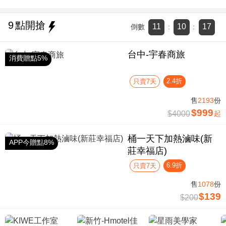
9
點開搶
11
10
17
倒數
:
:
台中-宇春商旅
消費贈點5%
2.4折
只賣7天
售
2193
份
$999
$4000
起
桶一天下加熱滷味(新
APP今贈點8%
莊幸福店)
6.9折
只賣7天
售
1078
份
$139
$200