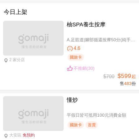
今日上架
柚SPA養生按摩
A.足筋道|腳部循還按摩50分(純手技40分) / B.五感按摩全身舒壓(指/油壓 二選一)70分(純手技70分) / C.深層暖筋|黑玉熱石全身舒壓70分(手技60分)
4.6
國旅卡
2 家分店
不推銷(30)
$599
$700
起
售
483
份
懂炒
平假日皆可抵用100元消費金額
國旅卡
首賣
大安區
免預約