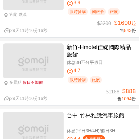
3.9
限時搶購
國旅卡
旅展
宜蘭,礁溪
$1600
$3200
起
29天11時10分16秒
售
543
份
新竹-Hmotel佳緹國際精品
旅館
休息3H不分平假日
4.7
限時搶購
旅展
多景點
假日不加價
$888
$1188
29天11時10分16秒
售
1094
份
台中-竹林雅緻汽車旅館
休息(平日3H/4H)/假日3H
4.4
今贈點5%