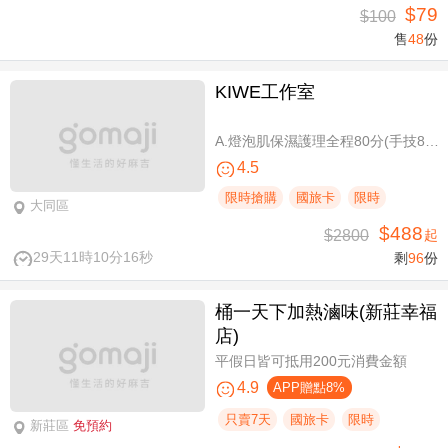
$79
$100
售
48
份
KIWE工作室
A.燈泡肌保濕護理全程80分(手技80分) / B.薰衣草美白保濕護理 全程80分/ C.排痠精油全身循環按摩共60分(手技60分)/ D.《不限體驗單次券》黃金體態美型平衡(腰腹/臀腿)二選一 全程40分(手技40分)
4.5
限時搶購
國旅卡
限時
大同區
$488
$2800
起
29天11時10分16秒
剩
96
份
桶一天下加熱滷味(新莊幸福
店)
平假日皆可抵用200元消費金額
4.9
APP贈點8%
只賣7天
國旅卡
限時
新莊區
免預約