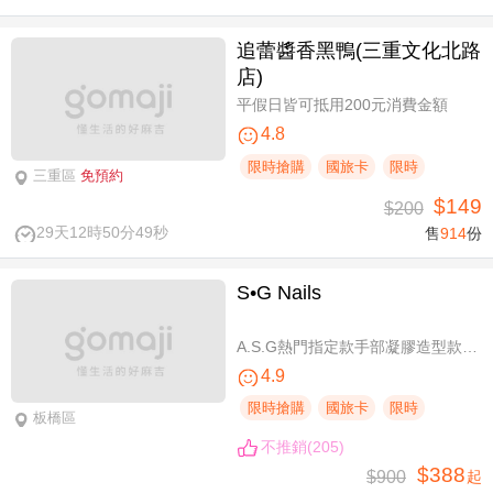
追蕾醬香黑鴨(三重文化北路
店)
平假日皆可抵用200元消費金額
4.8
限時搶購
國旅卡
限時
三重區
免預約
$149
$200
29天12時50分48秒
售
914
份
S•G Nails
A.S.G熱門指定款手部凝膠造型款110選1+輕保養(款式不定期更換，可換色) / B.約會過節好心情S.G 風格系-足部凝膠造型款110選1+輕保養(款式不定期更換，可換色) / C.簡簡單單好穿搭！手部凝膠上色+輕保養 / D.脫掉襪子不尷尬！足部凝膠上色+輕保養
4.9
限時搶購
國旅卡
限時
板橋區
不推銷(205)
$388
$900
起