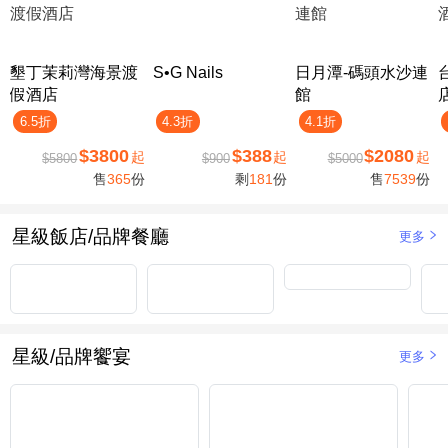
墾丁茉莉灣海景渡
S•G Nails
日月潭-碼頭水沙連
假酒店
館
6.5折
4.3折
4.1折
$3800
$388
$2080
起
起
起
$5800
$900
$5000
售
365
份
剩
181
份
售
7539
份
星級飯店/品牌餐廳
更多
星級/品牌饗宴
更多