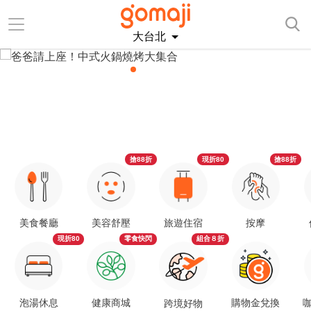
大台北
搶88折
現折80
搶88折
美食餐廳
美容舒壓
旅遊住宿
按摩
現折80
零食快閃
組合８折
泡湯休息
健康商城
購物金兌換
咖
跨境好物