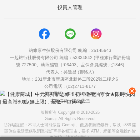
投資人管理
納維康生技股份有限公司 統編：25145643
一起旅行社股份有限公司 統編：53334842 (甲種旅行業註冊編
號:727500、執照編號:甲06403、品保會員編號:北1846)
代表人：吳進昌 (聯絡人)
地址：231新北市新店區北新路二段262號二樓之6
公司電話：(02)2711-8177
傳真電話：(02)2711-1757
客服信箱：
聯絡我們
版權所有 Copyright © 2010-2026
Gomaji All Rights Reserved.
防詐騙提醒：不肖人士可能假冒 Gomaji 、飯店餐廳或銀行，常以 +886 開
頭偽造電話謊稱取消重複訂單等各種理由，要求 ATM、網銀等金融操作皆
為詐騙，請直接掛斷！