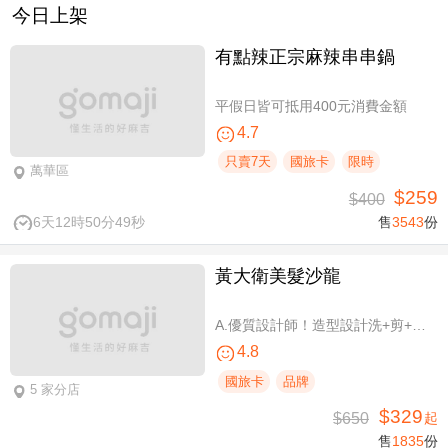
今日上架
有點辣正宗麻辣串串鍋
平假日皆可抵用400元消費金額
4.7
只賣7天
國旅卡
限時
萬華區
$259
$400
6天12時50分48秒
售
3543
份
黃大衛美髮沙龍
A.優質設計師！造型設計洗+剪+護 / B.簡單擁有亮麗秀髮！亮麗單色染/髮根補染 二選一(不限髮長) / C.讓你自信！質感造型設計燙髮(不限髮長) / D.好評推薦！ 資深優質設計師-質感造型設計燙髮(燙髮含剪髮)/亮麗單色染(不限髮長，十選一)
4.8
國旅卡
品牌
5 家分店
$329
$650
起
售
1835
份