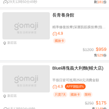
29天12時50分48秒
剩
181
份
長青養身館
精準修復按摩|深層肌筋膜按摩(指壓/指油壓 二選一)+(滑罐/舒刮 二選一)全程75分(手技75分)
4.9
國旅卡
新莊區
$959
$1200
售
529
份
Blue磚塊義大利麵(輔大店)
平假日皆可抵用250元消費金額
4.9
APP贈點8%
只賣7天
國旅卡
限時
新莊區
$175
$250
6天12時50分48秒
售
1149
份