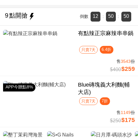
9
點開搶
12
50
49
倒數
:
:
有點辣正宗麻辣串串鍋
6.4折
只賣7天
售
3543
份
$259
$400
Blue磚塊義大利麵(輔
APP今贈點8%
大店)
7折
只賣7天
售
1149
份
$175
$250