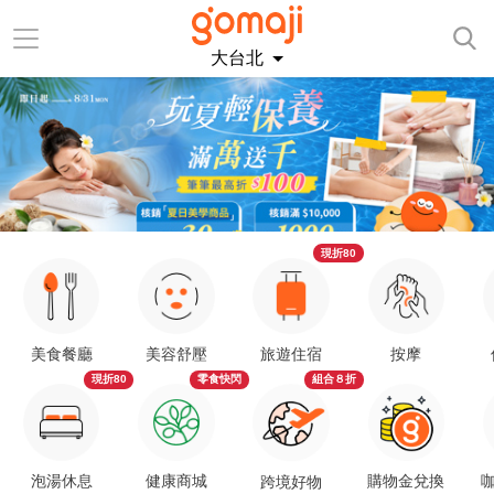
大台北
現折80
美食餐廳
美容舒壓
旅遊住宿
按摩
現折80
零食快閃
組合８折
泡湯休息
健康商城
購物金兌換
咖
跨境好物