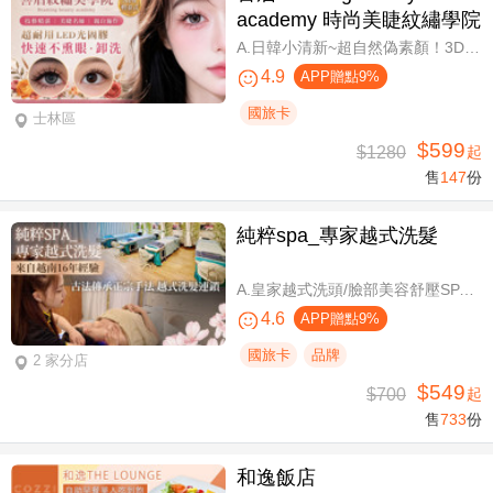
academy 時尚美睫紋繡學院
A.日韓小清新~超自然偽素顏！3D 120~150根睫毛嫁接套餐/B.迷人可愛~輕盈氣墊濃密感！3D Y型毛250根/6D雲朵輕盈氣墊睫毛350根嫁接 二選一/C.絕美驚嘆！迷人夢幻美人魚睫毛！超濃密輕柔6D 450~500根睫毛嫁接套餐/D.歐美混血風格！超濃密深邃睫毛6D 600根睫毛嫁接套餐/E.泰式輕感設計～異國混血感超迷人！6D 輕泰式不限根數睫毛嫁接套餐/F.八大效果美肌精緻保養全程90分
4.9
APP贈點9%
國旅卡
士林區
$599
$1280
起
售
147
份
純粹spa_專家越式洗髮
A.皇家越式洗頭/臉部美容舒壓SPA/舒壓採耳SPA 三選一40分(手技40分) / B.越式經典足底深層保養+去足繭+精油按摩 / C.越式純粹經典套餐(臉部美容舒壓SPA/舒壓採耳SPA二選一)全程80分(手技80分) / D.越式皇家古法按摩|全身越式精油舒壓/越式古法指壓 任選全程60分(手技60分)
4.6
APP贈點9%
國旅卡
品牌
2 家分店
$549
$700
起
售
733
份
和逸飯店