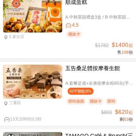
順成蛋糕
A.中秋茶韻禮盒3盒 / B.中秋茶韻禮盒6盒
4.5
國旅卡
5 家分店
$1400
$1782
起
售
108
份
五告桑足體按摩養生館
A.套餐足底+全身按摩全程65分(手技60分) / B.套餐足底+全身按摩全程95分(手技90分)
APP贈點9%
限時搶購
國旅卡
限時
三重區
$620
$800
起
13天20時8分1秒
剩
53
份
TAMAGO Café & Brunch(三