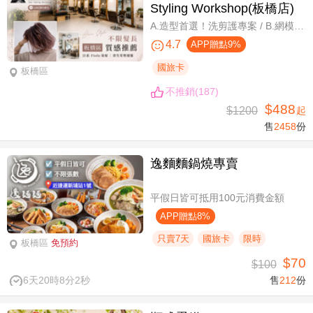
Styling Workshop(板橋店)
A.造型首選！洗剪護專案 / B.網模超質感！日系Fiole染護專案(不分長短，過腰另計) / C.簡單又有型！日系資生堂剪燙護專案(不限髮長) / D.回頭率滿分！Napla娜普菈溫塑剪燙護專案
4.7
APP贈點9%
國旅卡
板橋區
不推銷(187)
$488
$1200
起
售
2458
份
逸麵麵鍋燒專賣
平假日皆可抵用100元消費金額
APP贈點8%
只賣7天
國旅卡
限時
板橋區
免預約
$70
$100
6天20時8分1秒
售
212
份