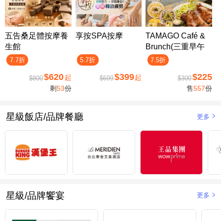
五告桑足體按摩養
享按SPA按摩
TAMAGO Café &
生館
Brunch(三重早午
餐)
7.7折
5.7折
7.5折
$620
$399
$225
起
起
$800
$699
$300
剩
53
份
售
557
份
星級飯店/品牌餐廳
更多
星級/品牌饗宴
更多