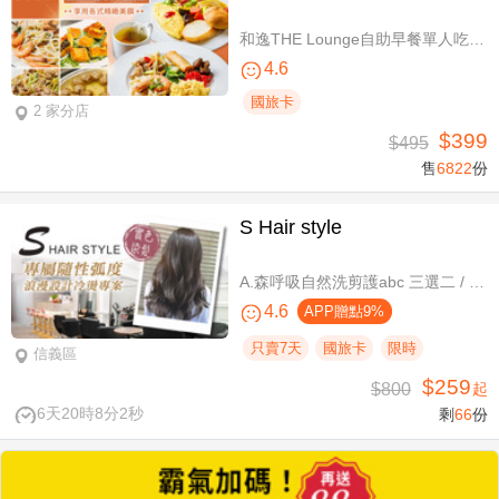
和逸THE Lounge自助早餐單人吃到飽
4.6
國旅卡
2 家分店
$399
$495
售
6822
份
S Hair style
A.森呼吸自然洗剪護abc 三選二 / B.潮流實色質感染髮專案(不限髮長) / C.專屬隨性弧度 浪漫設計冷燙專案(不限髮長，含剪髮)
4.6
APP贈點9%
只賣7天
國旅卡
限時
信義區
$259
$800
起
6天20時8分1秒
剩
66
份