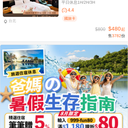
平日休息1H/2H/3H
4.4
國旅卡
台北
$480
$800
起
售
3782
份