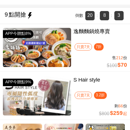
9
點開搶
20
8
2
倒數
:
:
逸麵麵鍋燒專賣
APP今贈點8%
7折
只賣7天
售
212
份
$70
$100
S Hair style
APP今贈點9%
3.2折
只賣7天
剩
66
份
$259
$800
起