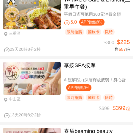
重早午餐)
平假日皆可抵用300元消費金額
5.0
APP贈點8%
限時搶購
國旅卡
限時
三重區
$225
$300
29天20時8分1秒
售
557
份
享按SPA按摩
A.緩解壓力深層釋放疲勞！身心舒壓SPA60分(純手技) / B.緩解壓力 × 放鬆身心 × 深層釋放疲勞！讓身體與情緒同步放鬆全程90分身心舒壓(純手技) / C.打造最適合自己的放鬆！自由搭配客製化四選三舒壓全程90分(手技90分) / D.忙碌也能快速充電！客製化四選一舒壓30分(手技30分)
APP贈點9%
限時搶購
國旅卡
限時
中山區
$399
$699
起
13天20時8分1秒
喜眉beaming beauty