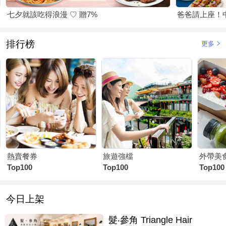
七夕就該吃得浪漫 ♡ 贈7%
爸爸請上座！
排行榜
更多
熱賣餐券
旅遊強檔
外帶美
Top100
Top100
Top100
今日上架
髮‧參角 Triangle Hair