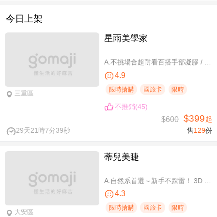
今日上架
星雨美學家
A.不挑場合超耐看百搭手部凝膠 / B.經典私藏手部凝膠設計款 / C.讓指尖擦出高級感足部凝膠 / D.風靡小紅書足部凝膠設計款 / E.CUCCIO足深層去足繭保養 / F.自然輕盈無負擔-微妝3D 120根嫁接
4.9
限時搶購
國旅卡
限時
三重區
不推銷(45)
$399
$600
起
29天21時7分39秒
售
129
份
蒂兒美睫
A.自然系首選～新手不踩雷！ 3D 120根睫毛嫁接 / B.人氣熱銷款～回購率超高！新中式仙子款300根睫毛嫁接
4.3
限時搶購
國旅卡
限時
大安區