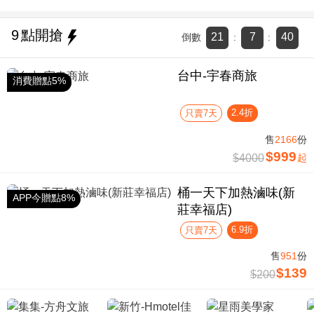
9
點開搶
21
7
40
倒數
:
:
台中-宇春商旅
消費贈點5%
2.4折
只賣7天
售
2166
份
$999
$4000
起
桶一天下加熱滷味(新
APP今贈點8%
莊幸福店)
6.9折
只賣7天
售
951
份
$139
$200