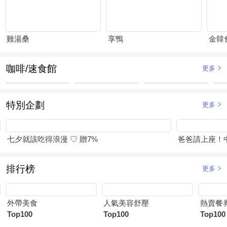
雞湯桑
享鴨
金韓
咖啡/速食館
更多
特別企劃
更多
七夕就該吃得浪漫 ♡ 贈7%
爸爸請上座！
排行榜
更多
外帶美食
人氣美容舒壓
熱賣餐
Top100
Top100
Top100