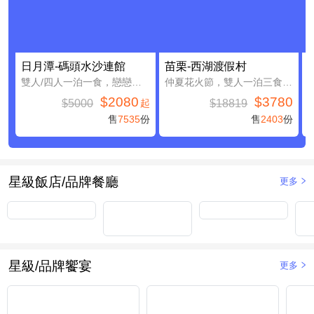
日月潭-碼頭水沙連館
苗栗-西湖渡假村
雙人/四人一泊一食，戀戀日月潭親子假期
仲夏花火節，雙人一泊三食，加贈4000元住宿抵用券(含早餐)
$2080
$3780
$5000
$18819
起
售
7535
份
售
2403
份
星級飯店/品牌餐廳
更多
星級/品牌饗宴
更多