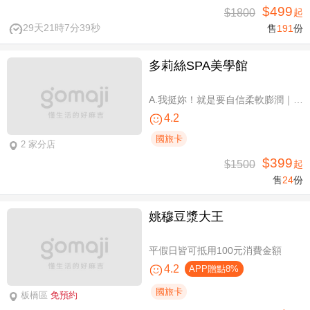
$499
$1800
起
29天21時7分39秒
售
191
份
多莉絲SPA美學館
A.我挺妳！就是要自信柔軟膨潤｜美胸按摩全程35分(純手技) / B.《不限體驗單次券》我挺妳！就是要自信柔軟膨潤｜美胸按摩全程35分(純手技) / C.《不限體驗單次券》Plus升級：Chakra七脈輪精油-暨全身十四經絡舒壓60分(純手技) / D.《不限體驗單次券》燈泡美肌青春好氣色-高舒敏緊緻雙組合：鬆筋軟膜臉部課程共110分(純手技)
4.2
國旅卡
2 家分店
$399
$1500
起
售
24
份
姚穆豆漿大王
平假日皆可抵用100元消費金額
4.2
APP贈點8%
國旅卡
板橋區
免預約