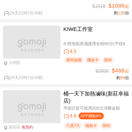
$1099
$1518
起
29天21時7分39秒
剩
130
份
KIWE工作室
A.燈泡肌保濕護理全程80分(手技80分) / B.薰衣草美白保濕護理 全程80分/ C.排痠精油全身循環按摩共60分(手技60分)/ D.《不限體驗單次券》黃金體態美型平衡(腰腹/臀腿)二選一 全程40分(手技40分)
4.5
限時搶購
國旅卡
限時
大同區
$488
$2800
起
29天21時7分39秒
剩
99
份
桶一天下加熱滷味(新莊幸福
店)
平假日皆可抵用200元消費金額
4.9
APP贈點8%
只賣7天
國旅卡
限時
新莊區
免預約