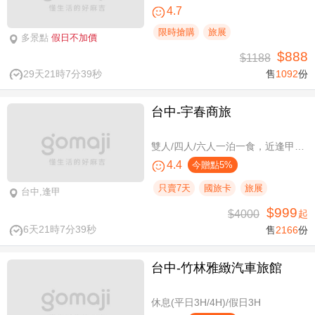
4.7
限時搶購
旅展
多景點
假日不加價
$888
$1188
29天21時7分39秒
售
1092
份
台中-宇春商旅
雙人/四人/六人一泊一食，近逢甲商圈親子假期
4.4
今贈點5%
只賣7天
國旅卡
旅展
台中,逢甲
$999
$4000
起
6天21時7分39秒
售
2166
份
台中-竹林雅緻汽車旅館
休息(平日3H/4H)/假日3H