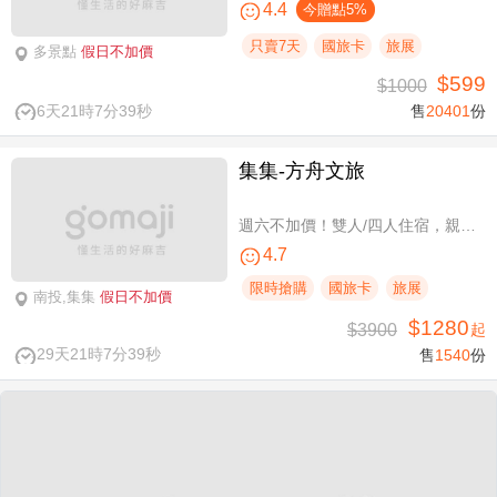
4.4
今贈點5%
只賣7天
國旅卡
旅展
多景點
假日不加價
$599
$1000
6天21時7分39秒
售
20401
份
集集-方舟文旅
週六不加價！雙人/四人住宿，親子假期
4.7
限時搶購
國旅卡
旅展
南投,集集
假日不加價
$1280
$3900
起
29天21時7分39秒
售
1540
份