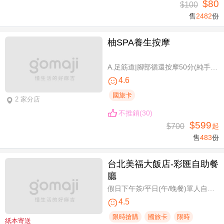
$80
$100
售
2482
份
柚SPA養生按摩
A.足筋道|腳部循還按摩50分(純手技40分) / B.五感按摩全身舒壓(指/油壓 二選一)70分(純手技70分) / C.深層暖筋|黑玉熱石全身舒壓70分(手技60分)
4.6
國旅卡
2 家分店
不推銷(30)
$599
$700
起
售
483
份
台北美福大飯店-彩匯自助餐
廳
假日下午茶/平日(午/晚餐)單人自助吃到飽券
4.5
限時搶購
國旅卡
限時
紙本寄送