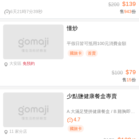
$139
$200
6天21時7分39秒
售
943
份
懂炒
平假日皆可抵用100元消費金額
國旅卡
首賣
大安區
免預約
$79
$100
售
15
份
少點鹽健康餐盒專賣
A.大滿足雙拼健康餐盒 / B.雞胸即食包三入 / C.雞胸即食包超值組六入
4.7
國旅卡
11 家分店