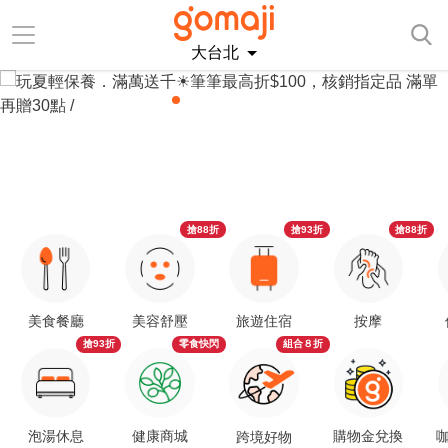
大台北
搶88折
搶93折
搶88折
美食餐廳
美容舒壓
旅遊住宿
按摩
搶93折
零食快閃
組合８折
泡湯休息
健康商城
購物金兌換
咖
跨境好物