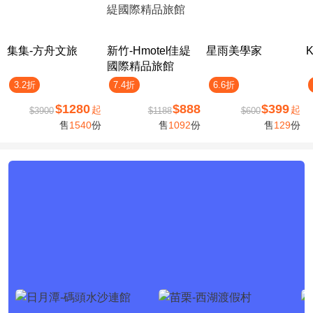
集集-方舟文旅
新竹-Hmotel佳緹
星雨美學家
國際精品旅館
3.2折
7.4折
6.6折
$1280
$888
$399
起
起
$3900
$1188
$600
售
1540
份
售
1092
份
售
129
份