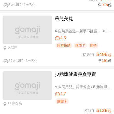
6天18時41分7秒
售
978
份
蒂兒美睫
A.自然系首選～新手不踩雷！ 3D 120根睫毛嫁接 / B.人氣熱銷款～回購率超高！新中式仙子款300根睫毛嫁接
4.3
限時搶購
國旅卡
限時
大安區
$499
$1800
起
29天18時41分7秒
售
191
份
少點鹽健康餐盒專賣
A.大滿足雙拼健康餐盒 / B.雞胸即食包三入 / C.雞胸即食包超值組六入
4.7
國旅卡
11 家分店
$129
$170
起