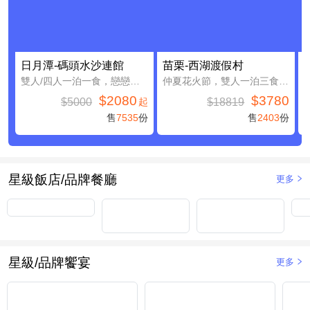
日月潭-碼頭水沙連館
苗栗-西湖渡假村
雙人/四人一泊一食，戀戀日月潭親子假期
仲夏花火節，雙人一泊三食，加贈4000元住宿抵用券(含早餐)
$2080
$3780
$5000
$18819
起
售
7535
份
售
2403
份
星級飯店/品牌餐廳
更多
星級/品牌饗宴
更多