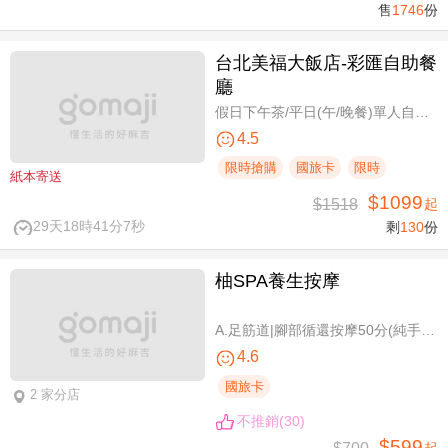
售
1746
份
台北美福大飯店-彩匯自助餐
廳
假日下午茶/平日(午/晚餐)單人自助吃到飽券
4.5
限時搶購
國旅卡
限時
紙本寄送
$1099
$1518
起
29天18時41分7秒
剩
130
份
柚SPA養生按摩
A.足筋道|腳部循還按摩50分(純手技40分) / B.五感按摩全身舒壓(指/油壓 二選一)70分(純手技70分) / C.深層暖筋|黑玉熱石全身舒壓70分(手技60分)
4.6
國旅卡
2 家分店
不推銷(30)
$599