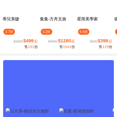
蒂兒美睫
集集-方舟文旅
星雨美學家
2.7折
3.2折
6.6折
$499
$1280
$399
起
起
起
$1800
$3900
$600
售
191
份
售
1541
份
售
129
份