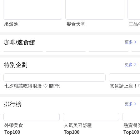
果然匯
饗食天堂
王品
咖啡/速食館
更多
特別企劃
更多
七夕就該吃得浪漫 ♡ 贈7%
爸爸請上座！
排行榜
更多
外帶美食
人氣美容舒壓
熱賣餐
Top100
Top100
Top100