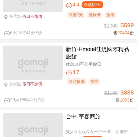
4.4
今贈點5%
只賣7天
國旅卡
旅展
多景點
假日不加價
$599
$1000
6天18時41分7秒
售
20404
份
新竹-Hmotel佳緹國際精品
旅館
休息3H不分平假日
4.7
限時搶購
旅展
多景點
假日不加價
$888
$1188
29天18時41分7秒
售
1093
份
台中-宇春商旅
雙人/四人/六人一泊一食，近逢甲商圈親子假期