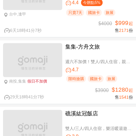
4.4
今贈點5%
只賣7天
國旅卡
旅展
台中,逢甲
$999
$4000
起
6天18時41分7秒
售
2171
份
集集-方舟文旅
週六不加價！雙人/四人住宿，親子假期
4.7
限時搶購
國旅卡
旅展
南投,集集
假日不加價
$1280
$3900
起
29天18時41分7秒
售
1541
份
礁溪紘冠飯店
雙人/三人/四人住宿，樂活暖湯遊專案