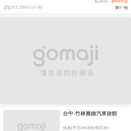
$488
$2800
起
29天18時41分7秒
剩
97
份
台中-竹林雅緻汽車旅館
休息(平日3H/4H)/假日3H