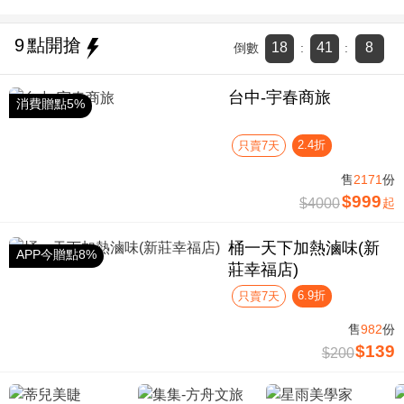
9
點開搶
18
41
7
倒數
:
:
台中-宇春商旅
消費贈點5%
2.4折
只賣7天
售
2171
份
$999
$4000
起
桶一天下加熱滷味(新
APP今贈點8%
莊幸福店)
6.9折
只賣7天
售
982
份
$139
$200