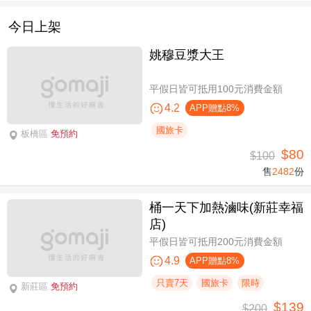
今日上架
姚穆豆漿大王
平假日皆可抵用100元消費金額
4.2
APP贈點8%
國旅卡
板橋區
免預約
$80
$100
售
2482
份
桶一天下加熱滷味(新莊幸福
店)
平假日皆可抵用200元消費金額
4.9
APP贈點8%
只賣7天
國旅卡
限時
新莊區
免預約
$139
$200