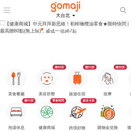
大台北
搶88折
搶93折
搶88折
美食餐廳
美容舒壓
旅遊住宿
按摩
搶93折
零食快閃
組合８折
泡湯休息
健康商城
購物金兌換
咖
跨境好物