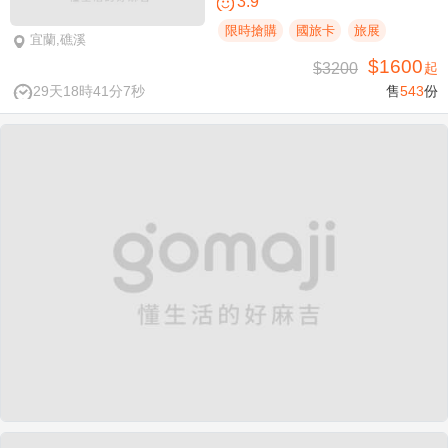
3.9
限時搶購
國旅卡
旅展
宜蘭,礁溪
$1600
$3200
起
29天18時41分7秒
售
543
份