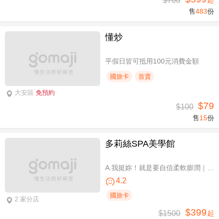
$700
起
售
483
份
懂炒
平假日皆可抵用100元消費金額
國旅卡
首賣
大安區
免預約
$79
$100
售
15
份
多莉絲SPA美學館
A.我挺妳！就是要自信柔軟膨潤｜美胸按摩全程35分(純手技) / B.《不限體驗單次券》我挺妳！就是要自信柔軟膨潤｜美胸按摩全程35分(純手技) / C.《不限體驗單次券》Plus升級：Chakra七脈輪精油-暨全身十四經絡舒壓60分(純手技) / D.《不限體驗單次券》燈泡美肌青春好氣色-高舒敏緊緻雙組合：鬆筋軟膜臉部課程共110分(純手技)
4.2
國旅卡
2 家分店
$399
$1500
起