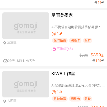
售
24
份
星雨美學家
A.不挑場合超耐看百搭手部凝膠 / B.經典私藏手部凝膠設計款 / C.讓指尖擦出高級感足部凝膠 / D.風靡小紅書足部凝膠設計款 / E.CUCCIO足深層去足繭保養 / F.自然輕盈無負擔-微妝3D 120根嫁接
4.9
限時搶購
國旅卡
限時
三重區
不推銷(45)
$399
$600
起
29天18時41分7秒
售
129
份
KIWE工作室
A.燈泡肌保濕護理全程80分(手技80分) / B.薰衣草美白保濕護理 全程80分/ C.排痠精油全身循環按摩共60分(手技60分)/ D.《不限體驗單次券》黃金體態美型平衡(腰腹/臀腿)二選一 全程40分(手技40分)
4.5
限時搶購
國旅卡
限時
大同區