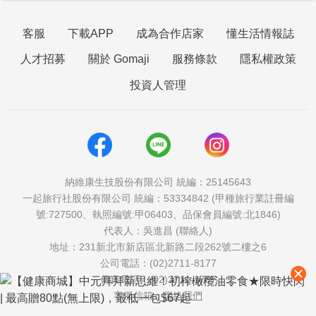
客服
下載APP
成為合作店家
懂生活情報誌
人才招募
關於 Gomaji
服務條款
隱私權政策
投資人管理
納維康生技股份有限公司 統編：25145643
一起旅行社股份有限公司 統編：53334842 (甲種旅行業註冊編
號:727500、執照編號:甲06403、品保會員編號:北1846)
代表人：吳進昌 (聯絡人)
地址：231新北市新店區北新路二段262號二樓之6
公司電話：(02)2711-8177
傳真電話：(02)2711-1757
客服信箱：
聯絡我們