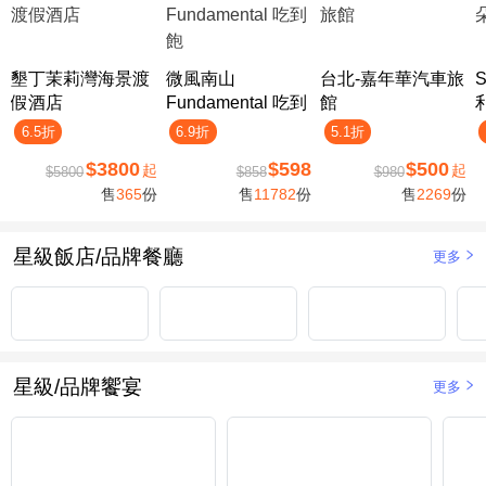
墾丁茉莉灣海景渡
微風南山
台北-嘉年華汽車旅
假酒店
Fundamental 吃到
館
飽
6.5折
6.9折
5.1折
$3800
$598
$500
起
起
$5800
$858
$980
售
365
份
售
11782
份
售
2269
份
星級飯店/品牌餐廳
更多
星級/品牌饗宴
更多