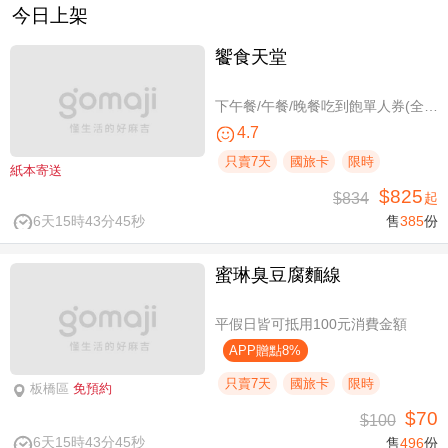
今日上架
饗食天堂
下午餐/午餐/晚餐吃到飽單人券(全台分店可用)
4.7
只賣7天
國旅卡
限時
紙本寄送
$825
$834
起
6天15時43分44秒
售
385
份
蜜琳臭豆腐麵線
平假日皆可抵用100元消費金額
APP贈點8%
只賣7天
國旅卡
限時
板橋區
免預約
$70
$100
6天15時43分44秒
售
496
份