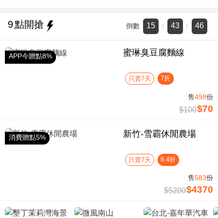
9
點開搶
15
43
45
倒數
:
:
蜜琳臭豆腐麵線
APP今贈點8%
7折
只賣7天
售
498
份
$70
$100
新竹-雪霸休閒農場
消費贈點5%
8.4折
只賣7天
售
583
份
$4370
$5200