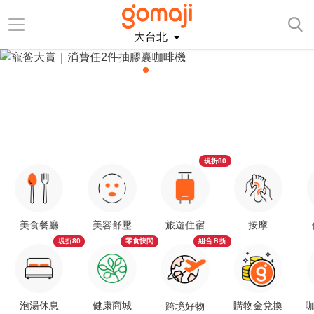
大台北
現折80
美食餐廳
美容舒壓
旅遊住宿
按摩
現折80
零食快閃
組合８折
泡湯休息
健康商城
購物金兌換
咖
跨境好物