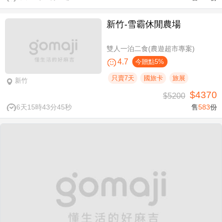
新竹-雪霸休閒農場
雙人一泊二食(農遊超市專案)
4.7
今贈點5%
只賣7天
國旅卡
旅展
新竹
$4370
$5200
6天15時43分44秒
售
583
份