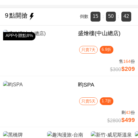
9
點開搶
15
50
41
倒數
:
:
盛燴樓(中山總店)
APP今贈點8%
6.9折
只賣7天
售
164
份
$209
$300
昀SPA
1.7折
只賣5天
剩
43
份
$499
$2800