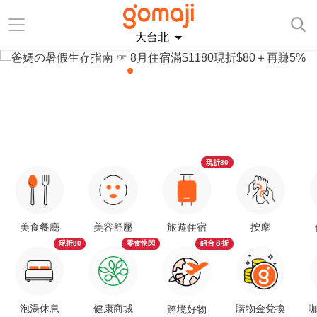
大台北
現折80
美食餐廳
美容舒壓
旅遊住宿
按摩
現折80
零食快閃
組合８折
泡湯休息
健康商城
購物金兌換
咖
跨境好物