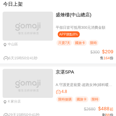
今日上架
盛燴樓(中山總店)
平假日皆可抵用300元消費金額
APP贈點8%
只賣7天
國旅卡
限時
中山區
$209
$300
6天15時50分40秒
售
164
份
京湛SPA
A.守護更是寵愛-超跑女神(婦科暖宮/柔波美胸 SPA 二選一)全程70分(手技60分) / B.升級澳洲大地之禮！嚴選獵人谷Hunter's Dream精油，六支植萃單方全身油壓SPA100分(手技80分) / C.玫瑰水感高透光膚況-頂級美白保濕晶透臉部SPA課程80分(純手技)
4.8
限時搶購
國旅卡
限時
4 家分店
$488
$2680
起
29天15時50分40秒
剩
88
份