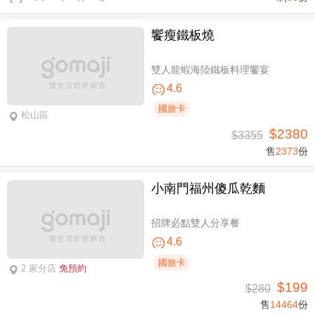
饗瘦鐵板燒
雙人龍蝦海陸鐵板料理饗宴
4.6
國旅卡
松山區
$2380
$3355
售
2373
份
小南門福州傻瓜乾麵
招牌必點雙人分享餐
4.6
國旅卡
2 家分店
免預約
$199
$280
售
14464
份