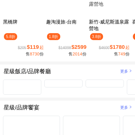
黑橋牌
趣淘漫旅-台南
新竹-威尼斯溫泉露
營地
5.8折
1.8折
3.8折
$119
$2599
$1780
起
起
$205
$14098
$4600
售
8730
份
售
2014
份
售
749
份
星級飯店/品牌餐廳
更多
星級/品牌饗宴
更多