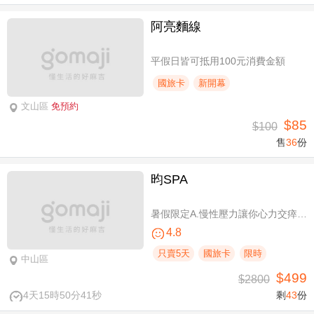
阿亮麵線
平假日皆可抵用100元消費金額
國旅卡
新開幕
文山區
免預約
$85
$100
售
36
份
昀SPA
暑假限定A.慢性壓力讓你心力交瘁？｜全方位按摩SPA全程90分(手技60分) / B.媽生絕世膚況降臨｜雪妍極緻臉部SPA全程100分(純手技)
4.8
只賣5天
國旅卡
限時
中山區
$499
$2800
4天15時50分40秒
剩
43
份