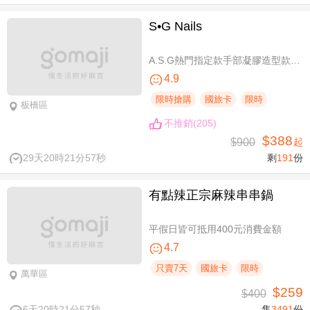
S•G Nails
A.S.G熱門指定款手部凝膠造型款110選1+輕保養(款式不定期更換，可換色) / B.約會過節好心情S.G 風格系-足部凝膠造型款110選1+輕保養(款式不定期更換，可換色) / C.簡簡單單好穿搭！手部凝膠上色+輕保養 / D.脫掉襪子不尷尬！足部凝膠上色+輕保養
4.9
限時搶購
國旅卡
限時
板橋區
不推銷(205)
$388
$900
起
29天20時21分57秒
剩
191
份
有點辣正宗麻辣串串鍋
平假日皆可抵用400元消費金額
4.7
只賣7天
國旅卡
限時
萬華區
$259
$400
6天20時21分57秒
售
3491
份