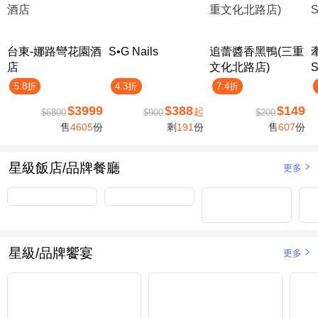
台東-娜路彎花園酒
S•G Nails
追蕾醬香黑鴨(三重
店
文化北路店)
5.8折
4.3折
7.4折
$3999
$388
$149
起
$6800
$900
$200
售
4605
份
剩
191
份
售
607
份
星級飯店/品牌餐廳
更多
星級/品牌饗宴
更多