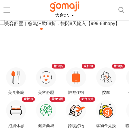
大台北
搶88折
現折80
搶88折
美食餐廳
美容舒壓
旅遊住宿
按摩
現折80
零食快閃
組合８折
泡湯休息
健康商城
購物金兌換
咖
跨境好物