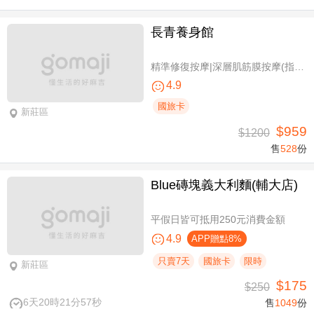
長青養身館
精準修復按摩|深層肌筋膜按摩(指壓/指油壓 二選一)+(滑罐/舒刮 二選一)全程75分(手技75分)
4.9
國旅卡
新莊區
$959
$1200
售
528
份
Blue磚塊義大利麵(輔大店)
平假日皆可抵用250元消費金額
4.9
APP贈點8%
只賣7天
國旅卡
限時
新莊區
$175
$250
6天20時21分57秒
售
1049
份