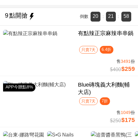
9
點開搶
20
21
58
倒數
:
:
有點辣正宗麻辣串串鍋
6.4折
只賣7天
售
3491
份
$259
$400
Blue磚塊義大利麵(輔
APP今贈點8%
大店)
7折
只賣7天
售
1049
份
$175
$250