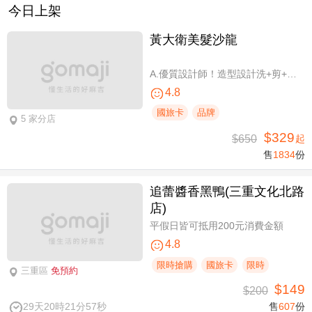
今日上架
黃大衛美髮沙龍
A.優質設計師！造型設計洗+剪+護 / B.簡單擁有亮麗秀髮！亮麗單色染/髮根補染 二選一(不限髮長) / C.讓你自信！質感造型設計燙髮(不限髮長) / D.好評推薦！ 資深優質設計師-質感造型設計燙髮(燙髮含剪髮)/亮麗單色染(不限髮長，十選一)
4.8
國旅卡
品牌
5 家分店
$329
$650
起
售
1834
份
追蕾醬香黑鴨(三重文化北路
店)
平假日皆可抵用200元消費金額
4.8
限時搶購
國旅卡
限時
三重區
免預約
$149
$200
29天20時21分57秒
售
607
份