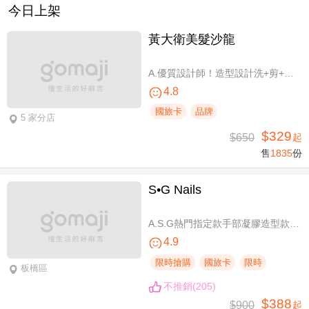
今日上架
黃大衛美髮沙龍
A.優質設計師！造型設計洗+剪+護 / B.簡單擁有亮麗秀髮！亮麗單色染/髮根補染 二選一(不限髮長) / C.讓你自信！質感造型設計燙髮(不限髮長) / D.好評推薦！ 資深優質設計師-質感造型設計燙髮(燙髮含剪髮)/亮麗單色染(不限髮長，十選一)
4.8
國旅卡
品牌
5 家分店
$329
$650
起
售
1835
份
S•G Nails
A.S.G熱門指定款手部凝膠造型款110選1+輕保養(款式不定期更換，可換色) / B.約會過節好心情S.G 風格系-足部凝膠造型款110選1+輕保養(款式不定期更換，可換色) / C.簡簡單單好穿搭！手部凝膠上色+輕保養 / D.脫掉襪子不尷尬！足部凝膠上色+輕保養
4.9
限時搶購
國旅卡
限時
板橋區
不推銷(205)
$388
$900
起