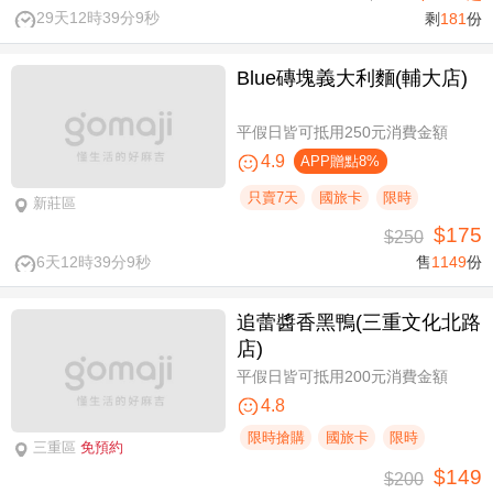
29天12時39分8秒
剩
181
份
Blue磚塊義大利麵(輔大店)
平假日皆可抵用250元消費金額
4.9
APP贈點8%
只賣7天
國旅卡
限時
新莊區
$175
$250
6天12時39分8秒
售
1149
份
追蕾醬香黑鴨(三重文化北路
店)
平假日皆可抵用200元消費金額
4.8
限時搶購
國旅卡
限時
三重區
免預約
$149
$200