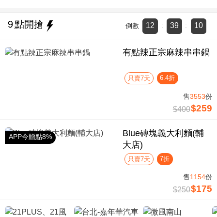
9
點開搶
12
39
9
倒數
:
:
有點辣正宗麻辣串串鍋
6.4折
只賣7天
售
3553
份
$259
$400
Blue磚塊義大利麵(輔
APP今贈點8%
大店)
7折
只賣7天
售
1154
份
$175
$250