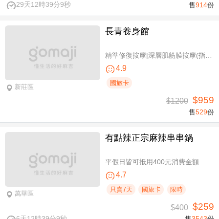
29天12時39分8秒
售
914
份
長青養身館
精準修復按摩|深層肌筋膜按摩(指壓/指油壓 二選一)+(滑罐/舒刮 二選一)全程75分(手技75分)
4.9
國旅卡
新莊區
$959
$1200
售
529
份
有點辣正宗麻辣串串鍋
平假日皆可抵用400元消費金額
4.7
只賣7天
國旅卡
限時
萬華區
$259
$400
6天12時39分8秒
售
3543
份