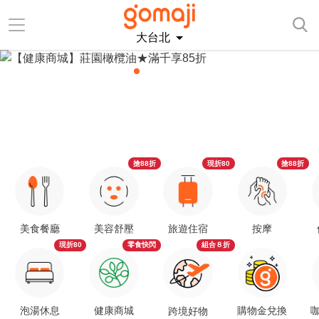
大台北
搶88折
現折80
搶88折
美食餐廳
美容舒壓
旅遊住宿
按摩
現折80
零食快閃
組合８折
泡湯休息
健康商城
購物金兌換
咖
跨境好物