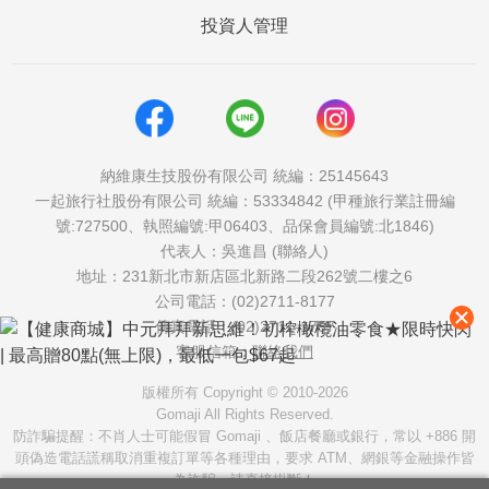
投資人管理
納維康生技股份有限公司 統編：25145643
一起旅行社股份有限公司 統編：53334842 (甲種旅行業註冊編
號:727500、執照編號:甲06403、品保會員編號:北1846)
代表人：吳進昌 (聯絡人)
地址：231新北市新店區北新路二段262號二樓之6
公司電話：(02)2711-8177
傳真電話：(02)2711-1757
客服信箱：
聯絡我們
版權所有 Copyright © 2010-2026
Gomaji All Rights Reserved.
防詐騙提醒：不肖人士可能假冒 Gomaji 、飯店餐廳或銀行，常以 +886 開
頭偽造電話謊稱取消重複訂單等各種理由，要求 ATM、網銀等金融操作皆
為詐騙，請直接掛斷！