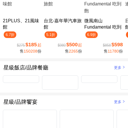
21PLUS、21風味
台北-嘉年華汽車旅
微風南山
館
館
Fundamental 吃到
飽
6.7折
5.1折
6.9折
$185
$500
$598
起
起
$275
$980
$858
售
150208
份
售
2265
份
售
11780
份
星級飯店/品牌餐廳
更多
星級/品牌饗宴
更多