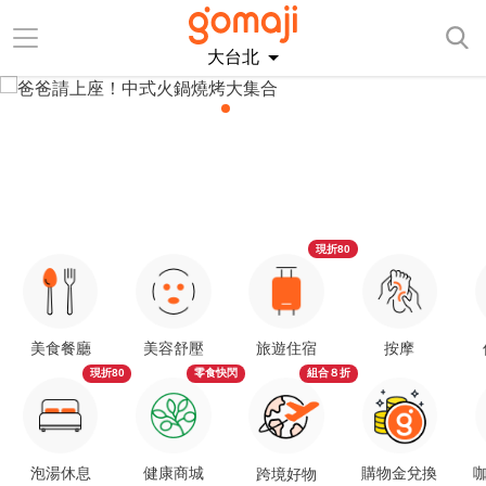
大台北
現折80
美食餐廳
美容舒壓
旅遊住宿
按摩
現折80
零食快閃
組合８折
泡湯休息
健康商城
購物金兌換
咖
跨境好物