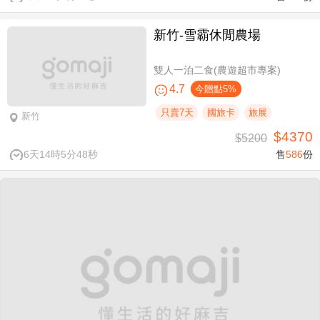
新竹-雪霸休閒農場
雙人一泊二食(農遊超市專案)
4.7
今贈點5%
只賣7天
國旅卡
旅展
新竹
$4370
$5200
6天14時5分47秒
售
586
份