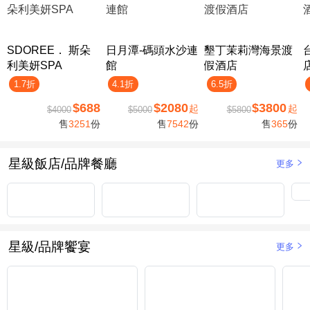
SDOREE． 斯朵
日月潭-碼頭水沙連
墾丁茉莉灣海景渡
利美妍SPA
館
假酒店
1.7折
4.1折
6.5折
$688
$2080
$3800
起
起
$4000
$5000
$5800
售
3251
份
售
7542
份
售
365
份
星級飯店/品牌餐廳
更多
星級/品牌饗宴
更多