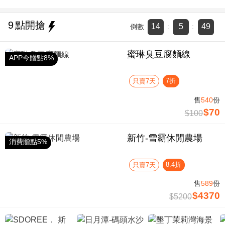
9
點開搶
14
5
48
倒數
:
:
蜜琳臭豆腐麵線
APP今贈點8%
7折
只賣7天
售
540
份
$70
$100
新竹-雪霸休閒農場
消費贈點5%
8.4折
只賣7天
售
589
份
$4370
$5200