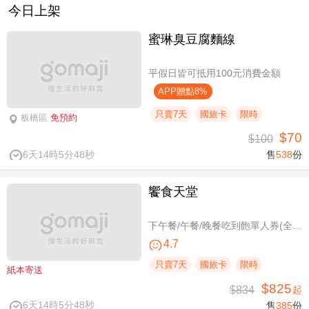
今日上架
蜜琳臭豆腐麵線
平假日皆可抵用100元消費金額
APP贈點8%
只賣7天
國旅卡
限時
板橋區
免預約
$70
$100
6天14時5分47秒
售
538
份
饗食天堂
下午餐/午餐/晚餐吃到飽單人券(全台分店可用)
4.7
只賣7天
國旅卡
限時
紙本寄送
$825
$834
起
6天14時5分47秒
售
385
份