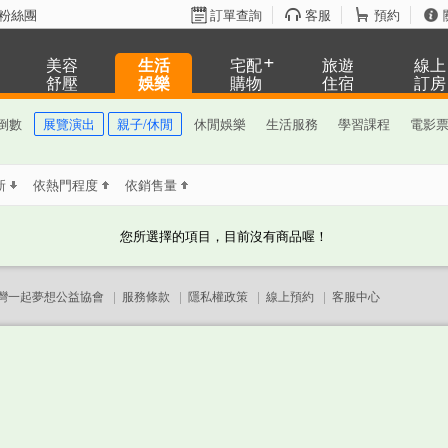
粉絲團
訂單查詢
客服
預約
美容
生活
宅配
旅遊
線上
舒壓
娛樂
購物
住宿
訂房
倒數
展覽演出
親子/休閒
休閒娛樂
生活服務
學習課程
電影
新
依熱門程度
依銷售量
您所選擇的項目，目前沒有商品喔！
灣一起夢想公益協會
|
服務條款
|
隱私權政策
|
線上預約
|
客服中心