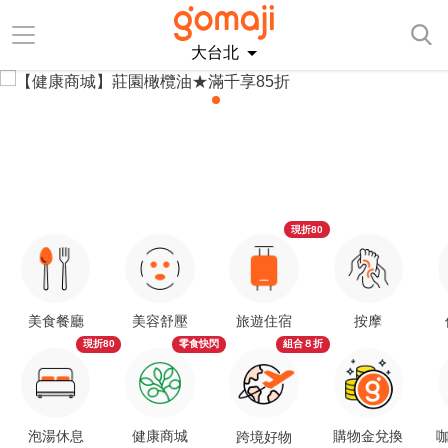
大台北
現折80
美食餐廳
美容舒壓
旅遊住宿
按摩
現折80
零食快閃
組合８折
泡湯休息
健康商城
購物金兌換
咖
跨境好物