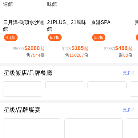
日月潭-碼頭水沙連
21PLUS、21風味
京湛SPA
館
館
4.1折
6.7折
1.8折
$2080
$185
$488
起
起
起
$5000
$275
$2680
售
7544
份
售
150287
份
剩
88
份
星級飯店/品牌餐廳
更多
星級/品牌饗宴
更多