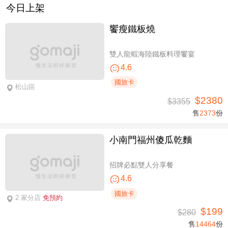
今日上架
饗瘦鐵板燒
雙人龍蝦海陸鐵板料理饗宴
4.6
國旅卡
松山區
$2380
$3355
售
2373
份
小南門福州傻瓜乾麵
招牌必點雙人分享餐
4.6
國旅卡
2 家分店
免預約
$199
$280
售
14464
份