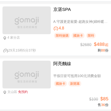
京湛SPA
A.守護更是寵愛-超跑女神(婦科暖宮/柔波美胸 SPA 二選一)全程70分(手技60分) / B.升級澳洲大地之禮！嚴選獵人谷Hunter's Dream精油，六支植萃單方全身油壓SPA100分(手技80分) / C.玫瑰水感高透光膚況-頂級美白保濕晶透臉部SPA課程80分(純手技)
4.8
限時搶購
國旅卡
限時
4 家分店
$488
$2680
起
29天15時5分36秒
剩
88
份
阿亮麵線
平假日皆可抵用100元消費金額
國旅卡
新開幕
文山區
免預約
$85
$100
售
36
份