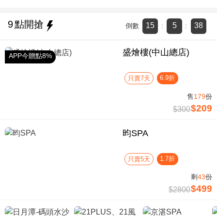
9
點開搶
15
5
37
倒數
:
:
盛燴樓(中山總店)
APP今贈點8%
6.9折
只賣7天
售
179
份
$209
$300
昀SPA
1.7折
只賣5天
剩
43
份
$499
$2800