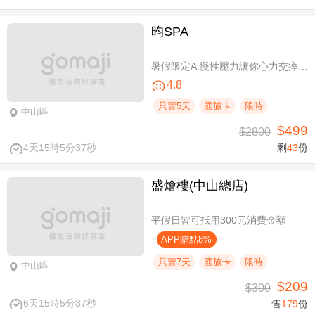
昀SPA
暑假限定A.慢性壓力讓你心力交瘁？｜全方位按摩SPA全程90分(手技60分) / B.媽生絕世膚況降臨｜雪妍極緻臉部SPA全程100分(純手技)
4.8
只賣5天
國旅卡
限時
中山區
$499
$2800
4天15時5分36秒
剩
43
份
盛燴樓(中山總店)
平假日皆可抵用300元消費金額
APP贈點8%
只賣7天
國旅卡
限時
中山區
$209
$300
6天15時5分36秒
售
179
份