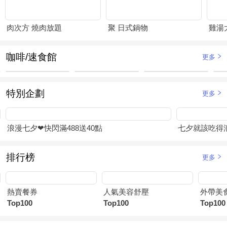
肉次方 燒肉放題
聚 日式鍋物
雞湯
咖啡/速食館
更多
特別企劃
更多
浪漫七夕❤快閃滿488送40點
七夕就該吃得浪
排行榜
更多
熱賣餐券
人氣美容舒壓
外帶美
Top100
Top100
Top100