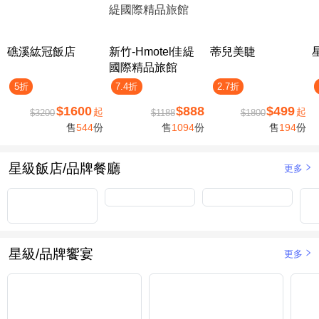
礁溪紘冠飯店
新竹-Hmotel佳緹
蒂兒美睫
國際精品旅館
5折
7.4折
2.7折
$1600
$888
$499
起
起
$3200
$1188
$1800
售
544
份
售
1094
份
售
194
份
星級飯店/品牌餐廳
更多
星級/品牌饗宴
更多