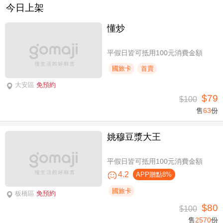
今日上架
懂炒
平假日皆可抵用100元消費金額
國旅卡
首賣
大安區
免預約
$79
$100
售
63
份
姚穆豆漿大王
平假日皆可抵用100元消費金額
4.2
APP贈點8%
國旅卡
板橋區
免預約
$80
$100
售
2570
份