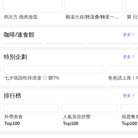
肉次方 燒肉放題
雞湯大叔/雞湯桑/麵屋一燈/賴山嶼
聚 
咖啡/速食館
更多
特別企劃
更多
七夕就該吃得浪漫 ♡ 贈7%
爸爸請上座！
排行榜
更多
外帶美食
人氣美容舒壓
熱賣餐
Top100
Top100
Top100