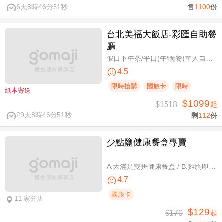
6天8時46分50秒
售
1100
份
台北美福大飯店-彩匯自助餐
廳
假日下午茶/平日(午/晚餐)單人自助吃到飽券
4.5
限時搶購
國旅卡
限時
紙本寄送
$1099
$1518
起
29天8時46分50秒
剩
112
份
少點鹽健康餐盒專賣
A.大滿足雙拼健康餐盒 / B.雞胸即食包三入 / C.雞胸即食包超值組六入
4.7
國旅卡
11 家分店
$129
$170
起