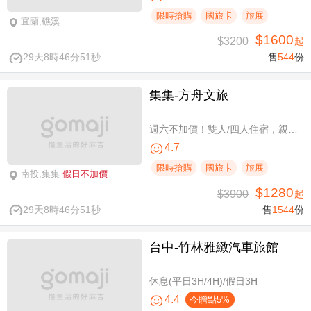
限時搶購
國旅卡
旅展
宜蘭,礁溪
$1600
$3200
起
29天8時46分50秒
售
544
份
集集-方舟文旅
週六不加價！雙人/四人住宿，親子假期
4.7
限時搶購
國旅卡
旅展
南投,集集
假日不加價
$1280
$3900
起
29天8時46分50秒
售
1544
份
台中-竹林雅緻汽車旅館
休息(平日3H/4H)/假日3H
4.4
今贈點5%