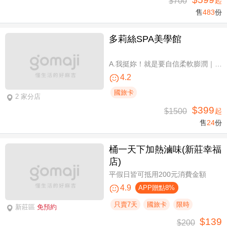
$700
起
售
483
份
多莉絲SPA美學館
A.我挺妳！就是要自信柔軟膨潤｜美胸按摩全程35分(純手技) / B.《不限體驗單次券》我挺妳！就是要自信柔軟膨潤｜美胸按摩全程35分(純手技) / C.《不限體驗單次券》Plus升級：Chakra七脈輪精油-暨全身十四經絡舒壓60分(純手技) / D.《不限體驗單次券》燈泡美肌青春好氣色-高舒敏緊緻雙組合：鬆筋軟膜臉部課程共110分(純手技)
4.2
國旅卡
2 家分店
$399
$1500
起
售
24
份
桶一天下加熱滷味(新莊幸福
店)
平假日皆可抵用200元消費金額
4.9
APP贈點8%
只賣7天
國旅卡
限時
新莊區
免預約
$139
$200