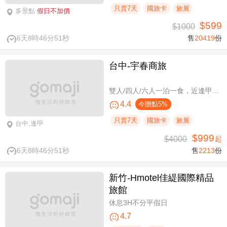
只賣7天
國旅卡
旅展
多景點
假日不加價
$599
$1000
6天8時46分50秒
售
20419
份
台中-宇春商旅
雙人/四人/六人一泊一食，近逢甲商圈親子假期
4.4
今贈點5%
只賣7天
國旅卡
旅展
台中,逢甲
$999
$4000
起
6天8時46分50秒
售
2213
份
新竹-Hmotel佳緹國際精品
旅館
休息3H不分平假日
4.7