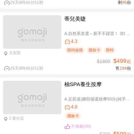
29天8時46分50秒
剩
95
份
蒂兒美睫
A.自然系首選～新手不踩雷！ 3D 120根睫毛嫁接 / B.人氣熱銷款～回購率超高！新中式仙子款300根睫毛嫁接
4.3
限時搶購
國旅卡
限時
大安區
$499
$1800
起
29天8時46分50秒
售
194
份
柚SPA養生按摩
A.足筋道|腳部循還按摩50分(純手技40分) / B.五感按摩全身舒壓(指/油壓 二選一)70分(純手技70分) / C.深層暖筋|黑玉熱石全身舒壓70分(手技60分)
4.6
國旅卡
2 家分店
不推銷(30)
$599