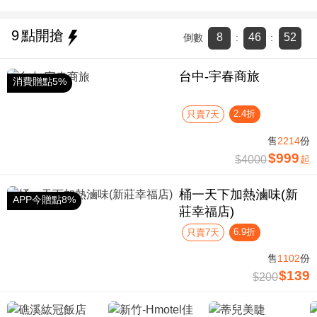
9
點開搶
8
46
51
倒數
:
:
台中-宇春商旅
消費贈點5%
2.4折
只賣7天
售
2214
份
$999
$4000
起
桶一天下加熱滷味(新
APP今贈點8%
莊幸福店)
6.9折
只賣7天
售
1102
份
$139
$200