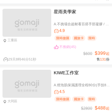
星雨美學家
A.不挑場合超耐看百搭手部凝膠 / B.經典私藏手部凝膠設計款 / C.讓指尖擦出高級感足部凝膠 / D.風靡小紅書足部凝膠設計款 / E.CUCCIO足深層去足繭保養 / F.自然輕盈無負擔-微妝3D 120根嫁接
4.9
限時搶購
國旅卡
限時
三重區
不推銷(45)
$399
$600
起
29天8時46分50秒
售
131
份
KIWE工作室
A.燈泡肌保濕護理全程80分(手技80分) / B.薰衣草美白保濕護理 全程80分/ C.排痠精油全身循環按摩共60分(手技60分)/ D.《不限體驗單次券》黃金體態美型平衡(腰腹/臀腿)二選一 全程40分(手技40分)
4.5
限時搶購
國旅卡
限時
大同區
$488
$2800
起