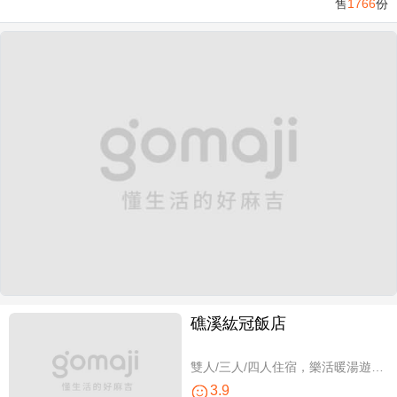
售
1766
份
礁溪紘冠飯店
雙人/三人/四人住宿，樂活暖湯遊專案
3.9