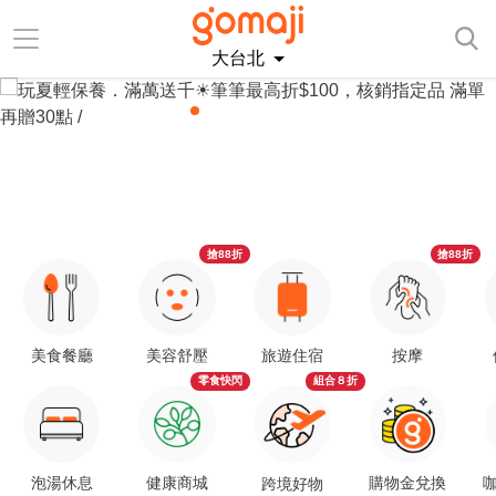
大台北
搶88折
搶88折
美食餐廳
美容舒壓
旅遊住宿
按摩
零食快閃
組合８折
泡湯休息
健康商城
購物金兌換
咖
跨境好物