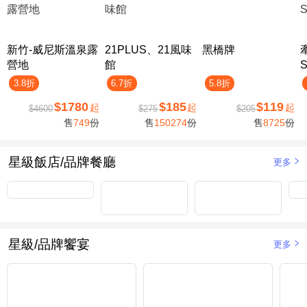
新竹-威尼斯溫泉露
21PLUS、21風味
黑橋牌
營地
館
3.8折
6.7折
5.8折
$1780
$185
$119
起
起
起
$4600
$275
$205
售
749
份
售
150274
份
售
8725
份
星級飯店/品牌餐廳
更多
星級/品牌饗宴
更多