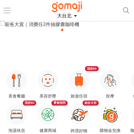
大台北
現折80
美食餐廳
美容舒壓
旅遊住宿
按摩
現折80
零食快閃
組合８折
泡湯休息
健康商城
購物金兌換
咖
跨境好物