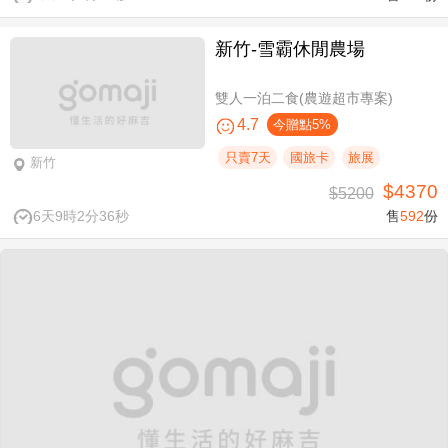
新竹-雪霸休閒農場
雙人一泊二食(農遊超市專案)
4.7
今贈點5%
只賣7天
國旅卡
旅展
新竹
$4370
$5200
6天9時2分36秒
售
592
份