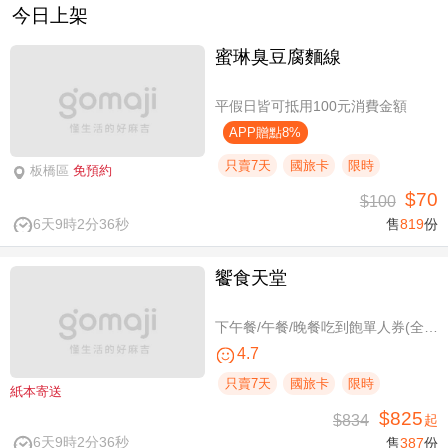
今日上架
蜜琳臭豆腐麵線
平假日皆可抵用100元消費金額
APP贈點8%
只賣7天
國旅卡
限時
板橋區
免預約
$70
$100
6天9時2分36秒
售
819
份
饗食天堂
下午餐/午餐/晚餐吃到飽單人券(全台分店可用)
4.7
只賣7天
國旅卡
限時
紙本寄送
$825
$834
起
6天9時2分36秒
售
387
份