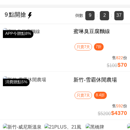
9
點開搶
9
2
37
倒數
:
:
蜜琳臭豆腐麵線
APP今贈點8%
7折
只賣7天
售
822
份
$70
$100
新竹-雪霸休閒農場
消費贈點5%
8.4折
只賣7天
售
592
份
$4370
$5200