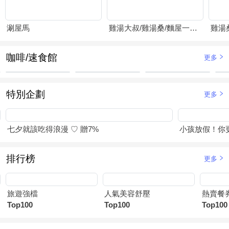
涮屋馬
雞湯大叔/雞湯桑/麵屋一燈/賴山嶼
雞湯
咖啡/速食館
更多
特別企劃
更多
七夕就該吃得浪漫 ♡ 贈7%
小孩放假！你
排行榜
更多
旅遊強檔
人氣美容舒壓
熱賣餐
Top100
Top100
Top100