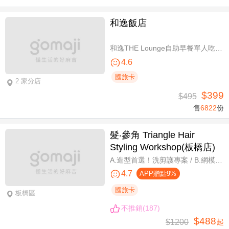
和逸飯店
和逸THE Lounge自助早餐單人吃到飽
4.6
國旅卡
2 家分店
$399
$495
售
6822
份
髮‧參角 Triangle Hair
Styling Workshop(板橋店)
A.造型首選！洗剪護專案 / B.網模超質感！日系Fiole染護專案(不分長短，過腰另計) / C.簡單又有型！日系資生堂剪燙護專案(不限髮長) / D.回頭率滿分！Napla娜普菈溫塑剪燙護專案
4.7
APP贈點9%
國旅卡
板橋區
不推銷(187)
$488
$1200
起