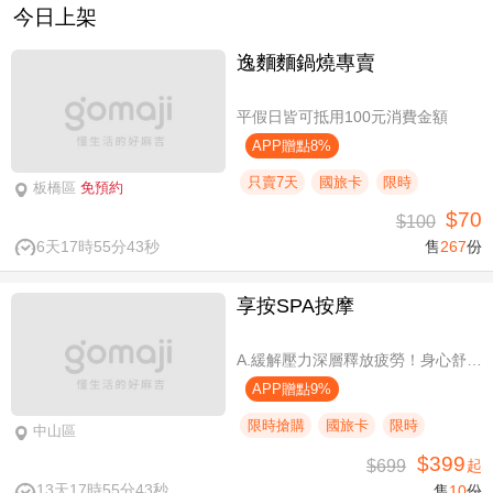
今日上架
逸麵麵鍋燒專賣
平假日皆可抵用100元消費金額
APP贈點8%
只賣7天
國旅卡
限時
板橋區
免預約
$70
$100
6天17時55分42秒
售
267
份
享按SPA按摩
A.緩解壓力深層釋放疲勞！身心舒壓SPA60分(純手技) / B.緩解壓力 × 放鬆身心 × 深層釋放疲勞！讓身體與情緒同步放鬆全程90分身心舒壓(純手技) / C.打造最適合自己的放鬆！自由搭配客製化四選三舒壓全程90分(手技90分) / D.忙碌也能快速充電！客製化四選一舒壓30分(手技30分)
APP贈點9%
限時搶購
國旅卡
限時
中山區
$399
$699
起
13天17時55分42秒
售
10
份