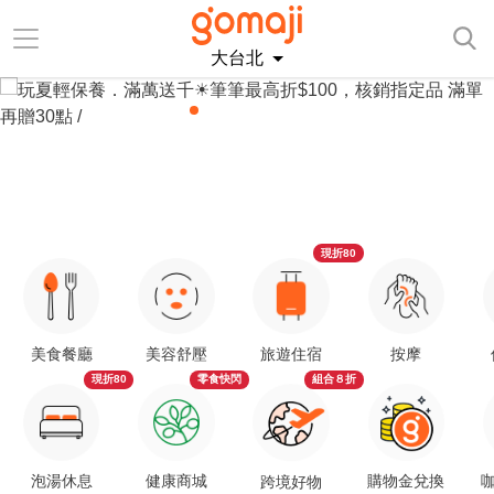
大台北
現折80
美食餐廳
美容舒壓
旅遊住宿
按摩
現折80
零食快閃
組合８折
泡湯休息
健康商城
購物金兌換
咖
跨境好物