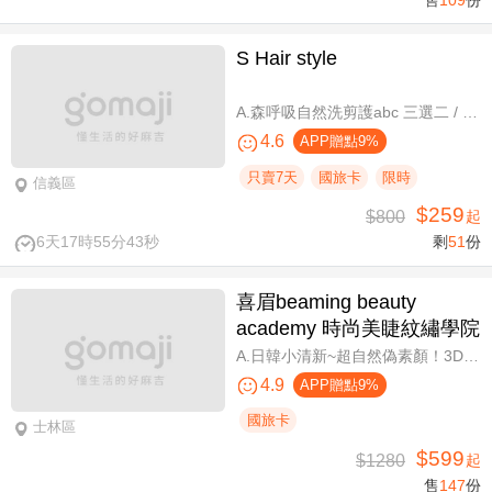
售
109
份
S Hair style
A.森呼吸自然洗剪護abc 三選二 / B.潮流實色質感染髮專案(不限髮長) / C.專屬隨性弧度 浪漫設計冷燙專案(不限髮長，含剪髮)
4.6
APP贈點9%
只賣7天
國旅卡
限時
信義區
$259
$800
起
6天17時55分42秒
剩
51
份
喜眉beaming beauty
academy 時尚美睫紋繡學院
A.日韓小清新~超自然偽素顏！3D 120~150根睫毛嫁接套餐/B.迷人可愛~輕盈氣墊濃密感！3D Y型毛250根/6D雲朵輕盈氣墊睫毛350根嫁接 二選一/C.絕美驚嘆！迷人夢幻美人魚睫毛！超濃密輕柔6D 450~500根睫毛嫁接套餐/D.歐美混血風格！超濃密深邃睫毛6D 600根睫毛嫁接套餐/E.泰式輕感設計～異國混血感超迷人！6D 輕泰式不限根數睫毛嫁接套餐/F.八大效果美肌精緻保養全程90分
4.9
APP贈點9%
國旅卡
士林區
$599
$1280
起
售
147
份