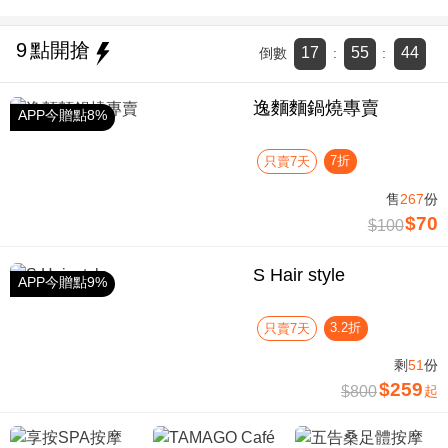
9
點開搶
17
55
43
倒數
:
:
逸麵麵鍋燒專賣
APP今贈點8%
7折
只賣7天
售
267
份
$70
$100
S Hair style
APP今贈點9%
3.2折
只賣7天
剩
51
份
$259
$800
起