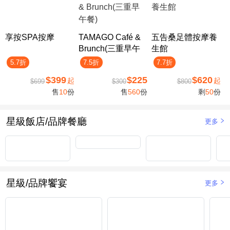
享按SPA按摩
TAMAGO Café &
五告桑足體按摩養
Brunch(三重早午
生館
餐)
5.7折
7.5折
7.7折
$399
$225
$620
起
起
$699
$300
$800
售
10
份
售
560
份
剩
50
份
星級飯店/品牌餐廳
更多
星級/品牌饗宴
更多