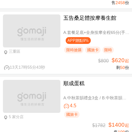
售
2458
份
五告桑足體按摩養生館
A.套餐足底+全身按摩全程65分(手技60分) / B.套餐足底+全身按摩全程95分(手技90分)
APP贈點9%
限時搶購
國旅卡
限時
三重區
$620
$800
起
13天17時55分42秒
剩
50
份
順成蛋糕
A.中秋茶韻禮盒3盒 / B.中秋茶韻禮盒6盒
4.5
國旅卡
5 家分店
$1400
$1782
起