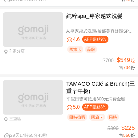
純粹spa_專家越式洗髮
A.皇家越式洗頭/臉部美容舒壓SPA/舒壓採耳SPA 三選一40分(手技40分) / B.越式經典足底深層保養+去足繭+精油按摩 / C.越式純粹經典套餐(臉部美容舒壓SPA/舒壓採耳SPA二選一)全程80分(手技80分) / D.越式皇家古法按摩|全身越式精油舒壓/越式古法指壓 任選全程60分(手技60分)
4.6
APP贈點9%
國旅卡
品牌
2 家分店
$549
$700
起
售
734
份
TAMAGO Café & Brunch(三
重早午餐)
平假日皆可抵用300元消費金額
5.0
APP贈點8%
限時搶購
國旅卡
限時
三重區
$225
$300
29天17時55分42秒
售
560
份