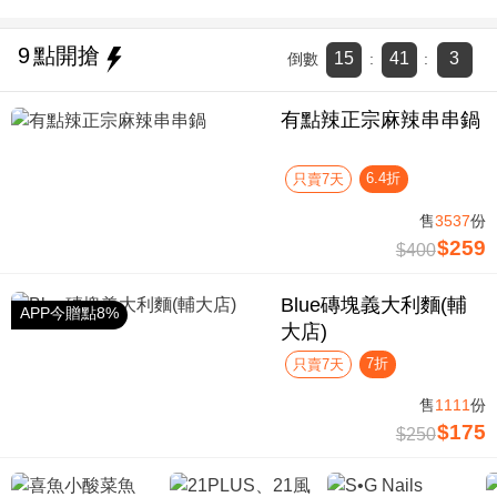
9
點開搶
15
41
2
倒數
:
:
有點辣正宗麻辣串串鍋
6.4折
只賣7天
售
3537
份
$259
$400
Blue磚塊義大利麵(輔
APP今贈點8%
大店)
7折
只賣7天
售
1111
份
$175
$250