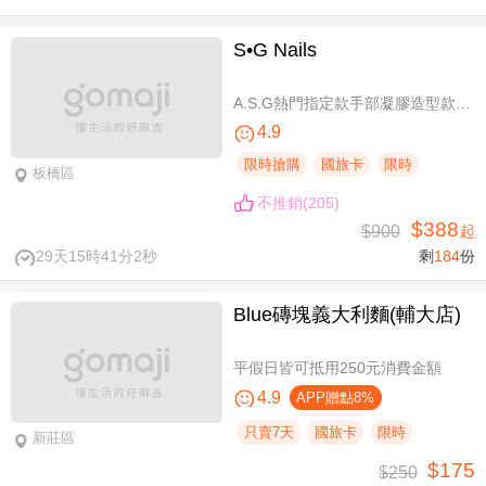
S•G Nails
A.S.G熱門指定款手部凝膠造型款110選1+輕保養(款式不定期更換，可換色) / B.約會過節好心情S.G 風格系-足部凝膠造型款110選1+輕保養(款式不定期更換，可換色) / C.簡簡單單好穿搭！手部凝膠上色+輕保養 / D.脫掉襪子不尷尬！足部凝膠上色+輕保養
4.9
限時搶購
國旅卡
限時
板橋區
不推銷(205)
$388
$900
起
29天15時41分1秒
剩
184
份
Blue磚塊義大利麵(輔大店)
平假日皆可抵用250元消費金額
4.9
APP贈點8%
只賣7天
國旅卡
限時
新莊區
$175
$250