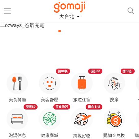
大台北
搶88折
現折80
搶88折
美食餐廳
美容舒壓
旅遊住宿
按摩
現折80
零食快閃
組合８折
泡湯休息
健康商城
購物金兌換
咖
跨境好物