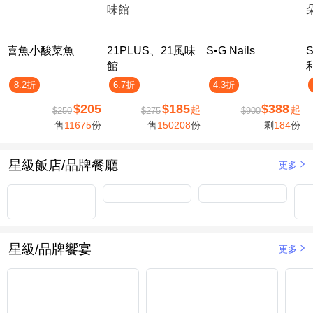
喜魚小酸菜魚
21PLUS、21風味
S•G Nails
館
8.2折
6.7折
4.3折
$205
$185
$388
起
起
$250
$275
$900
售
11675
份
售
150208
份
剩
184
份
星級飯店/品牌餐廳
更多
星級/品牌饗宴
更多