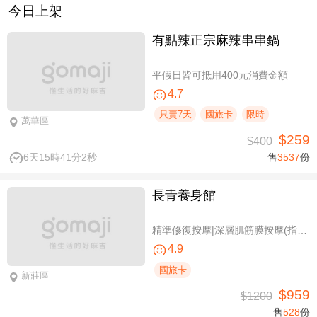
今日上架
有點辣正宗麻辣串串鍋
平假日皆可抵用400元消費金額
4.7
只賣7天
國旅卡
限時
萬華區
$259
$400
6天15時41分1秒
售
3537
份
長青養身館
精準修復按摩|深層肌筋膜按摩(指壓/指油壓 二選一)+(滑罐/舒刮 二選一)全程75分(手技75分)
4.9
國旅卡
新莊區
$959
$1200
售
528
份