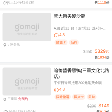
6天15時41分1秒
售
1110
份
黃大衛美髮沙龍
A.優質設計師！造型設計洗+剪+護 / B.簡單擁有亮麗秀髮！亮麗單色染/髮根補染 二選一(不限髮長) / C.讓你自信！質感造型設計燙髮(不限髮長) / D.好評推薦！ 資深優質設計師-質感造型設計燙髮(燙髮含剪髮)/亮麗單色染(不限髮長，十選一)
4.8
國旅卡
品牌
5 家分店
$329
$650
起
售
1834
份
追蕾醬香黑鴨(三重文化北路
店)
平假日皆可抵用200元消費金額
4.8
限時搶購
國旅卡
限時
三重區
免預約
$149
$200
29天15時41分1秒
售
912
份