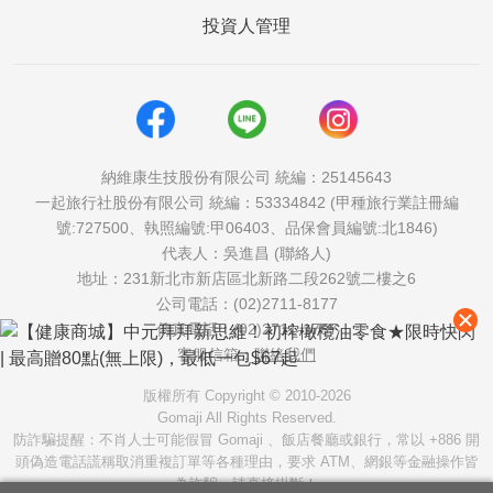
投資人管理
納維康生技股份有限公司 統編：25145643
一起旅行社股份有限公司 統編：53334842 (甲種旅行業註冊編
號:727500、執照編號:甲06403、品保會員編號:北1846)
代表人：吳進昌 (聯絡人)
地址：231新北市新店區北新路二段262號二樓之6
公司電話：(02)2711-8177
傳真電話：(02)2711-1757
客服信箱：
聯絡我們
版權所有 Copyright © 2010-2026
Gomaji All Rights Reserved.
防詐騙提醒：不肖人士可能假冒 Gomaji 、飯店餐廳或銀行，常以 +886 開
頭偽造電話謊稱取消重複訂單等各種理由，要求 ATM、網銀等金融操作皆
為詐騙，請直接掛斷！