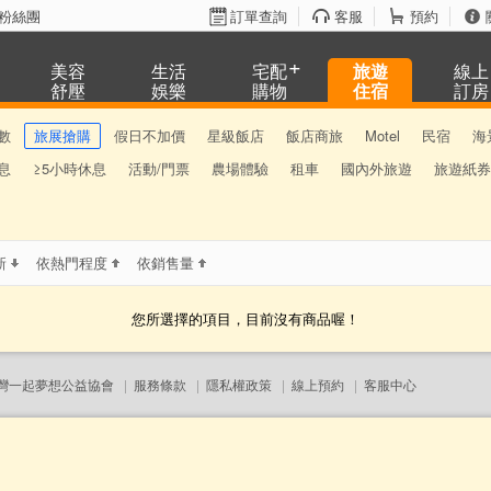
粉絲團
訂單查詢
客服
預約
美容
生活
宅配
旅遊
線上
舒壓
娛樂
購物
住宿
訂房
數
旅展搶購
假日不加價
星級飯店
飯店商旅
Motel
民宿
海
息
≥5小時休息
活動/門票
農場體驗
租車
國內外旅遊
旅遊紙券
新
依熱門程度
依銷售量
您所選擇的項目，目前沒有商品喔！
灣一起夢想公益協會
|
服務條款
|
隱私權政策
|
線上預約
|
客服中心