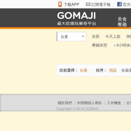
下載APP
訂閱電子報
官方
美食
餐廳
全部
今天上架
倒
台東
摩鐵休憩
＜5小時休
目前選擇：
台東
排序：
預設
依最
關於我們
|
利害關係人專區
|
工作機會
|
台
Copyright © 2016 GOMAJI