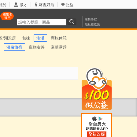
關於
徵才
麻吉好店
公益
服務條款
隱私權政策
景/湖景房
包棟
泡湯
商旅休憩
溫泉旅宿
寵物友善
豪華露營