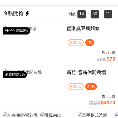
9
點開搶
14
50
11
倒數
:
:
蜜琳臭豆腐麵線
APP今贈點8%
7折
只賣7天
售
518
份
$70
$100
新竹-雪霸休閒農場
消費贈點5%
8.4折
只賣7天
售
585
份
$4370
$5200