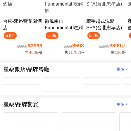
台東-娜路彎花園酒
微風南山
牽手越式洗髮
店
Fundamental 吃到
SPA(台北忠孝店)
飽
5.8折
6.9折
5.9折
$3999
$598
$899
起
$6800
$858
$1500
售
4605
份
售
11782
份
剩
130
份
星級飯店/品牌餐廳
更多
星級/品牌饗宴
更多