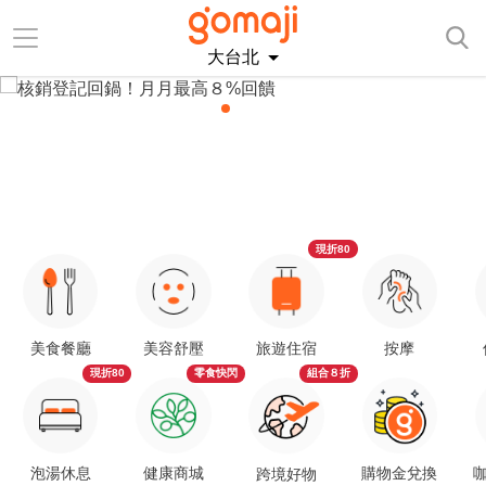
大台北
現折80
美食餐廳
美容舒壓
旅遊住宿
按摩
現折80
零食快閃
組合８折
泡湯休息
健康商城
購物金兌換
咖
跨境好物