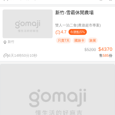
新竹-雪霸休閒農場
雙人一泊二食(農遊超市專案)
4.7
今贈點5%
只賣7天
國旅卡
旅展
新竹
$4370
$5200
6天14時50分10秒
售
585
份