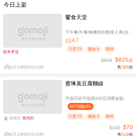
今日上架
饗食天堂
下午餐/午餐/晚餐吃到飽單人券(全台分店可用)
4.7
只賣7天
國旅卡
限時
紙本寄送
$825
$834
起
6天14時50分10秒
售
385
份
蜜琳臭豆腐麵線
平假日皆可抵用100元消費金額
APP贈點8%
只賣7天
國旅卡
限時
板橋區
免預約
$70
$100
6天14時50分10秒
售
518
份