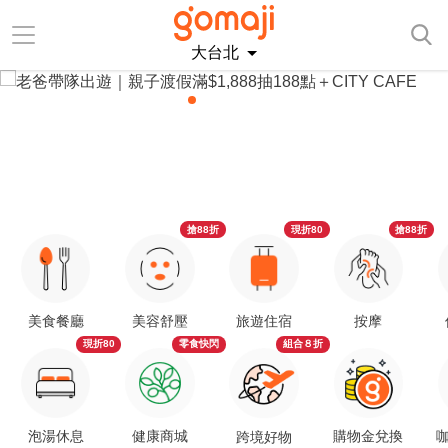
大台北
搶88折
現折80
搶88折
美食餐廳
美容舒壓
旅遊住宿
按摩
現折80
零食快閃
組合８折
泡湯休息
健康商城
購物金兌換
咖
跨境好物