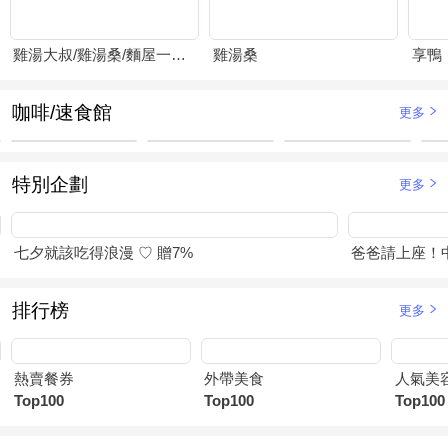
雞湯大叔/雞湯桑/麵屋一燈/賴山嶼
雞湯桑
享鴨
咖啡/速食館
更多
特別企劃
更多
七夕就該吃得浪漫 ♡ 贈7%
爸爸請上座！
排行榜
更多
熱賣餐券
外帶美食
人氣美
Top100
Top100
Top100