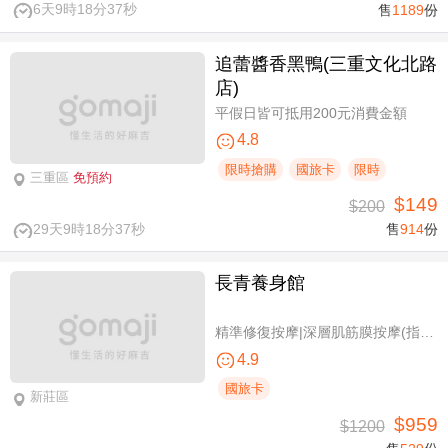
6天9時18分37秒
售
1189
份
追蕾醬香黑鴨(三重文化北路
店)
平假日皆可抵用200元消費金額
4.8
限時搶購
國旅卡
限時
三重區
免預約
$149
$200
29天9時18分37秒
售
914
份
長青養身館
精準修復按摩|深層肌筋膜按摩(指壓/指油壓 二選一)+(滑罐/舒刮 二選一)全程75分(手技75分)
4.9
國旅卡
新莊區
$959
$1200