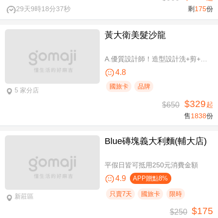
29天9時18分37秒
剩
175
份
黃大衛美髮沙龍
A.優質設計師！造型設計洗+剪+護 / B.簡單擁有亮麗秀髮！亮麗單色染/髮根補染 二選一(不限髮長) / C.讓你自信！質感造型設計燙髮(不限髮長) / D.好評推薦！ 資深優質設計師-質感造型設計燙髮(燙髮含剪髮)/亮麗單色染(不限髮長，十選一)
4.8
國旅卡
品牌
5 家分店
$329
$650
起
售
1838
份
Blue磚塊義大利麵(輔大店)
平假日皆可抵用250元消費金額
4.9
APP贈點8%
只賣7天
國旅卡
限時
新莊區
$175
$250