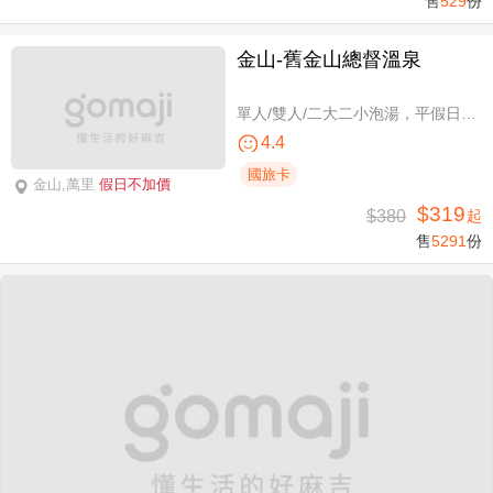
售
529
份
金山-舊金山總督溫泉
單人/雙人/二大二小泡湯，平假日可使用
4.4
國旅卡
金山,萬里
假日不加價
$319
$380
起
售
5291
份