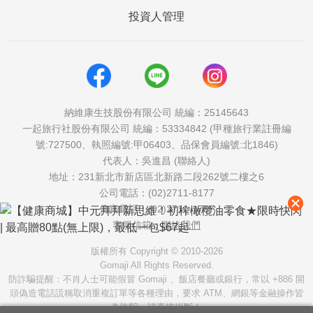
投資人管理
納維康生技股份有限公司 統編：25145643
一起旅行社股份有限公司 統編：53334842 (甲種旅行業註冊編
號:727500、執照編號:甲06403、品保會員編號:北1846)
代表人：吳進昌 (聯絡人)
地址：231新北市新店區北新路二段262號二樓之6
公司電話：(02)2711-8177
傳真電話：(02)2711-1757
客服信箱：
聯絡我們
版權所有 Copyright © 2010-2026
Gomaji All Rights Reserved.
防詐騙提醒：不肖人士可能假冒 Gomaji 、飯店餐廳或銀行，常以 +886 開
頭偽造電話謊稱取消重複訂單等各種理由，要求 ATM、網銀等金融操作皆
為詐騙，請直接掛斷！