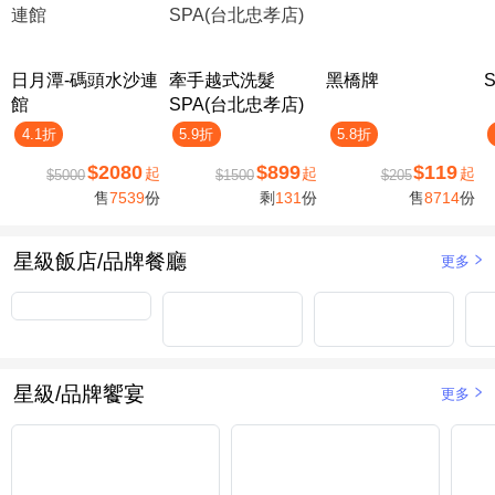
日月潭-碼頭水沙連
牽手越式洗髮
黑橋牌
S
館
SPA(台北忠孝店)
4.1折
5.9折
5.8折
$2080
$899
$119
起
起
起
$5000
$1500
$205
售
7539
份
剩
131
份
售
8714
份
星級飯店/品牌餐廳
更多
星級/品牌饗宴
更多