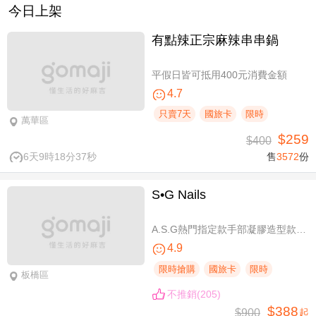
今日上架
有點辣正宗麻辣串串鍋
平假日皆可抵用400元消費金額
4.7
只賣7天
國旅卡
限時
萬華區
$259
$400
6天9時18分37秒
售
3572
份
S•G Nails
A.S.G熱門指定款手部凝膠造型款110選1+輕保養(款式不定期更換，可換色) / B.約會過節好心情S.G 風格系-足部凝膠造型款110選1+輕保養(款式不定期更換，可換色) / C.簡簡單單好穿搭！手部凝膠上色+輕保養 / D.脫掉襪子不尷尬！足部凝膠上色+輕保養
4.9
限時搶購
國旅卡
限時
板橋區
不推銷(205)
$388
$900
起