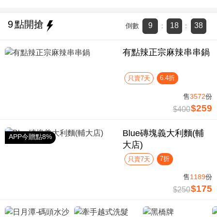
9
點開搶
9
18
38
倒數
:
:
有點辣正宗麻辣串串鍋
6.4折
只賣7天
售
3572
份
$259
$400
Blue磚塊義大利麵(輔
APP今贈點8%
大店)
7折
只賣7天
售
1189
份
$175
$250