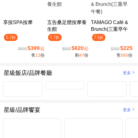
享按SPA按摩
五告桑足體按摩養
TAMAGO Café &
生館
Brunch(三重早午
餐)
5.7折
7.7折
7.5折
$399
$620
$225
起
起
$699
$800
$300
售
13
份
剩
47
份
售
565
份
星級飯店/品牌餐廳
更多
星級/品牌饗宴
更多