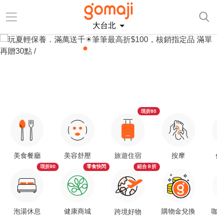
大台北
現折80
美食餐廳
美容舒壓
旅遊住宿
按摩
現折80
零食快閃
組合８折
泡湯休息
健康商城
購物金兌換
咖
跨境好物