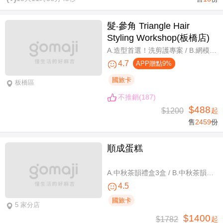
髮‧參角 Triangle Hair
Styling Workshop(板橋店)
A.造型首選！洗剪護專案 / B.網模超質感！日系Fiole染護專案(不分長短，過腰另計) / C.簡單又有型！日系資生堂剪燙護專案(不限髮長) / D.回頭率滿分！Napla娜普菈溫塑剪燙護專案
4.7
APP贈點9%
國旅卡
板橋區
不推銷(187)
$488
$1200
起
售
2459
份
順成蛋糕
A.中秋茶韻禮盒3盒 / B.中秋茶韻禮盒6盒
4.5
國旅卡
5 家分店
$1400
$1782
起