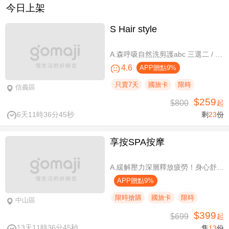
今日上架
S Hair style
A.森呼吸自然洗剪護abc 三選二 / B.潮流實色質感染髮專案(不限髮長) / C.專屬隨性弧度 浪漫設計冷燙專案(不限髮長，含剪髮)
4.6
APP贈點9%
只賣7天
國旅卡
限時
信義區
$259
$800
起
6天11時36分45秒
剩
23
份
享按SPA按摩
A.緩解壓力深層釋放疲勞！身心舒壓SPA60分(純手技) / B.緩解壓力 × 放鬆身心 × 深層釋放疲勞！讓身體與情緒同步放鬆全程90分身心舒壓(純手技) / C.打造最適合自己的放鬆！自由搭配客製化四選三舒壓全程90分(手技90分) / D.忙碌也能快速充電！客製化四選一舒壓30分(手技30分)
APP贈點9%
限時搶購
國旅卡
限時
中山區
$399
$699
起
13天11時36分45秒
售
13
份