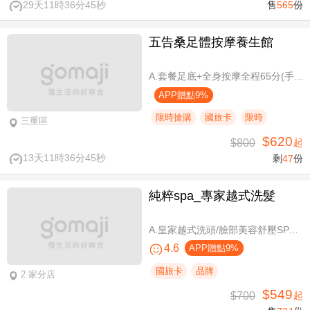
29天11時36分45秒
售
565
份
五告桑足體按摩養生館
A.套餐足底+全身按摩全程65分(手技60分) / B.套餐足底+全身按摩全程95分(手技90分)
APP贈點9%
限時搶購
國旅卡
限時
三重區
$620
$800
起
13天11時36分45秒
剩
47
份
純粹spa_專家越式洗髮
A.皇家越式洗頭/臉部美容舒壓SPA/舒壓採耳SPA 三選一40分(手技40分) / B.越式經典足底深層保養+去足繭+精油按摩 / C.越式純粹經典套餐(臉部美容舒壓SPA/舒壓採耳SPA二選一)全程80分(手技80分) / D.越式皇家古法按摩|全身越式精油舒壓/越式古法指壓 任選全程60分(手技60分)
4.6
APP贈點9%
國旅卡
品牌
2 家分店
$549
$700
起