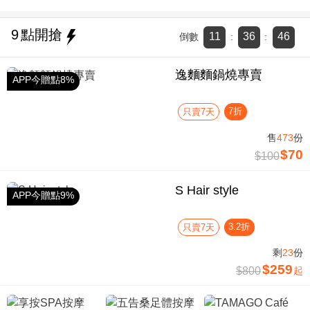
9
點開搶
11
36
46
倒數
:
:
逸麵麵鍋燒專賣
APP今贈點8%
7折
只賣7天
售
473
份
$70
$100
S Hair style
APP今贈點9%
3.2折
只賣7天
剩
23
份
$259
$800
起