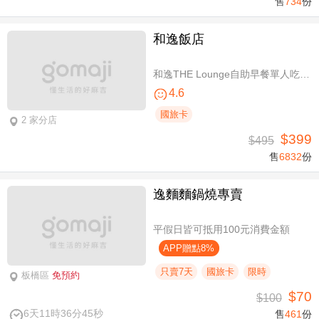
售
734
份
和逸飯店
和逸THE Lounge自助早餐單人吃到飽
4.6
國旅卡
2 家分店
$399
$495
售
6832
份
逸麵麵鍋燒專賣
平假日皆可抵用100元消費金額
APP贈點8%
只賣7天
國旅卡
限時
板橋區
免預約
$70
$100
6天11時36分45秒
售
461
份