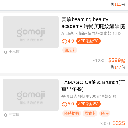
售
111
份
喜眉beaming beauty
academy 時尚美睫紋繡學院
A.日韓小清新~超自然偽素顏！3D 120~150根睫毛嫁接套餐/B.迷人可愛~輕盈氣墊濃密感！3D Y型毛250根/6D雲朵輕盈氣墊睫毛350根嫁接 二選一/C.絕美驚嘆！迷人夢幻美人魚睫毛！超濃密輕柔6D 450~500根睫毛嫁接套餐/D.歐美混血風格！超濃密深邃睫毛6D 600根睫毛嫁接套餐/E.泰式輕感設計～異國混血感超迷人！6D 輕泰式不限根數睫毛嫁接套餐/F.八大效果美肌精緻保養全程90分
4.9
APP贈點9%
國旅卡
士林區
$599
$1280
起
售
147
份
TAMAGO Café & Brunch(三
重早午餐)
平假日皆可抵用300元消費金額
5.0
APP贈點8%
限時搶購
國旅卡
限時
三重區
$225
$300