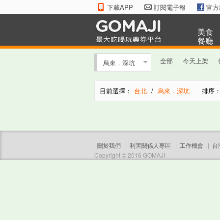
下載APP
訂閱電子報
官方
美食
餐廳
全部
今天上架
烏來．深坑
目前選擇：
台北
/
烏來．深坑
排序
關於我們
|
利害關係人專區
|
工作機會
|
台
Copyright © 2016 GOMAJI