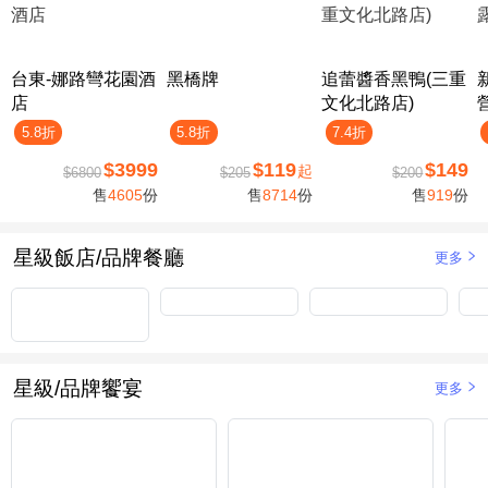
台東-娜路彎花園酒
黑橋牌
追蕾醬香黑鴨(三重
店
文化北路店)
5.8折
5.8折
7.4折
$3999
$119
$149
起
$6800
$205
$200
售
4605
份
售
8714
份
售
919
份
星級飯店/品牌餐廳
更多
星級/品牌饗宴
更多