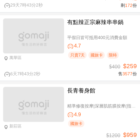
29天7時43分2秒
剩
172
份
有點辣正宗麻辣串串鍋
平假日皆可抵用400元消費金額
4.7
只賣7天
國旅卡
限時
萬華區
$259
$400
6天7時43分2秒
售
3577
份
長青養身館
精準修復按摩|深層肌筋膜按摩(指壓/指油壓 二選一)+(滑罐/舒刮 二選一)全程75分(手技75分)
4.9
國旅卡
新莊區
$959
$1200