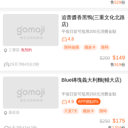
售
529
份
追蕾醬香黑鴨(三重文化北路
店)
平假日皆可抵用200元消費金額
4.8
限時搶購
國旅卡
限時
三重區
免預約
$149
$200
29天7時43分2秒
售
919
份
Blue磚塊義大利麵(輔大店)
平假日皆可抵用250元消費金額
4.9
APP贈點8%
只賣7天
國旅卡
限時
新莊區
$175
$250
6天7時43分2秒
售
1204
份