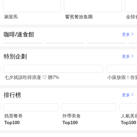
涮屋馬
饗賓餐旅集團
金韓
咖啡/速食館
更多
特別企劃
更多
七夕就該吃得浪漫 ♡ 贈7%
小孩放假！你
排行榜
更多
熱賣餐券
外帶美食
人氣美
Top100
Top100
Top100