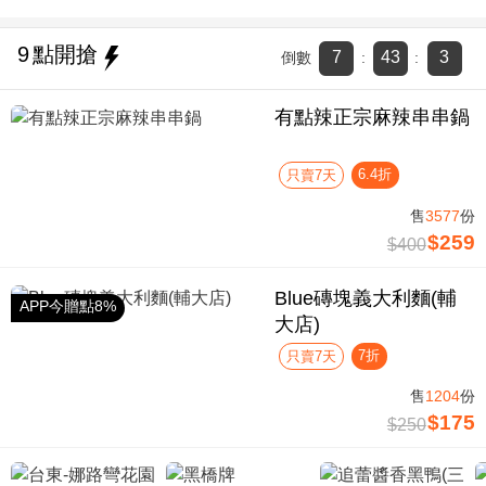
9
點開搶
7
43
3
倒數
:
:
有點辣正宗麻辣串串鍋
6.4折
只賣7天
售
3577
份
$259
$400
Blue磚塊義大利麵(輔
APP今贈點8%
大店)
7折
只賣7天
售
1204
份
$175
$250