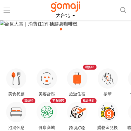
大台北
現折80
美食餐廳
美容舒壓
旅遊住宿
按摩
現折80
零食快閃
組合８折
泡湯休息
健康商城
購物金兌換
咖
跨境好物