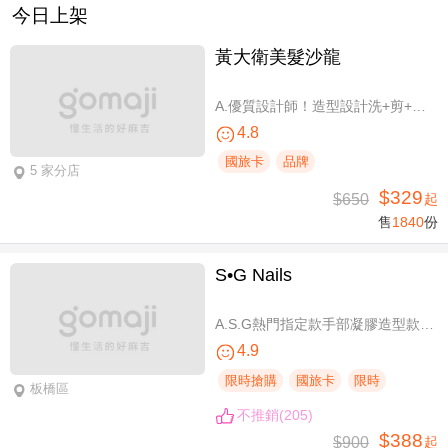
今日上架
黃大衛美髮沙龍
A.優質設計師！造型設計洗+剪+護 / B.簡單擁有亮麗秀髮！亮麗單色染/髮根補染 二選一(不限髮長) / C.讓你自信！質感造型設計燙髮(不限髮長) / D.好評推薦！ 資深優質設計師-質感造型設計燙髮(燙髮含剪髮)/亮麗單色染(不限髮長，十選一)
4.8
國旅卡
品牌
5 家分店
$329
$650
起
售
1840
份
S•G Nails
A.S.G熱門指定款手部凝膠造型款110選1+輕保養(款式不定期更換，可換色) / B.約會過節好心情S.G 風格系-足部凝膠造型款110選1+輕保養(款式不定期更換，可換色) / C.簡簡單單好穿搭！手部凝膠上色+輕保養 / D.脫掉襪子不尷尬！足部凝膠上色+輕保養
4.9
限時搶購
國旅卡
限時
板橋區
不推銷(205)
$388
$900
起