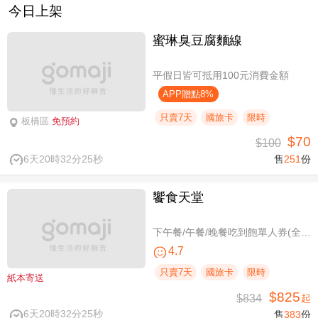
今日上架
蜜琳臭豆腐麵線
平假日皆可抵用100元消費金額
APP贈點8%
只賣7天
國旅卡
限時
板橋區
免預約
$70
$100
6天20時32分24秒
售
251
份
饗食天堂
下午餐/午餐/晚餐吃到飽單人券(全台分店可用)
4.7
只賣7天
國旅卡
限時
紙本寄送
$825
$834
起
6天20時32分24秒
售
383
份