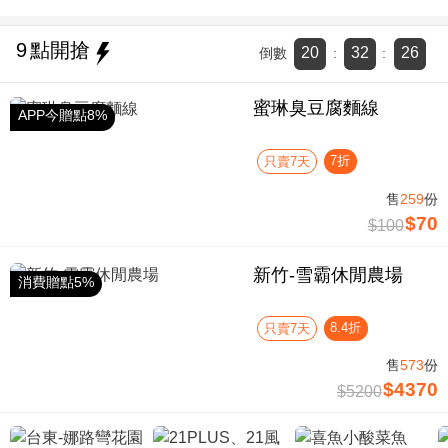
9
點開搶
20
32
25
倒數
:
:
蜜琳臭豆腐麵線
APP今贈點8%
7折
只賣7天
售
259
份
$70
$100
新竹-雪霸休閒農場
消費贈點5%
8.4折
只賣7天
售
573
份
$4370
$5200