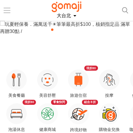
大台北
現折80
美食餐廳
美容舒壓
旅遊住宿
按摩
現折80
零食快閃
組合８折
泡湯休息
健康商城
購物金兌換
咖
跨境好物