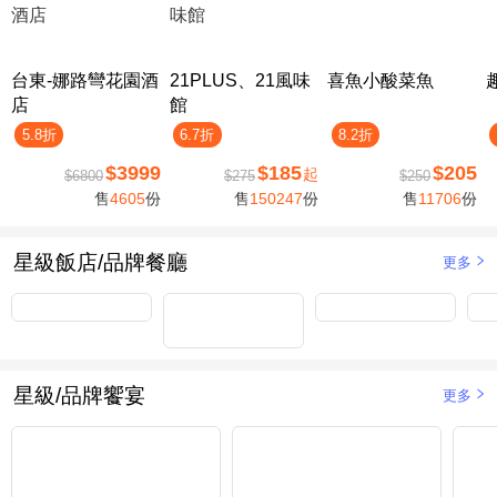
台東-娜路彎花園酒
21PLUS、21風味
喜魚小酸菜魚
店
館
5.8折
6.7折
8.2折
$3999
$185
$205
起
$6800
$275
$250
售
4605
份
售
150247
份
售
11706
份
星級飯店/品牌餐廳
更多
星級/品牌饗宴
更多