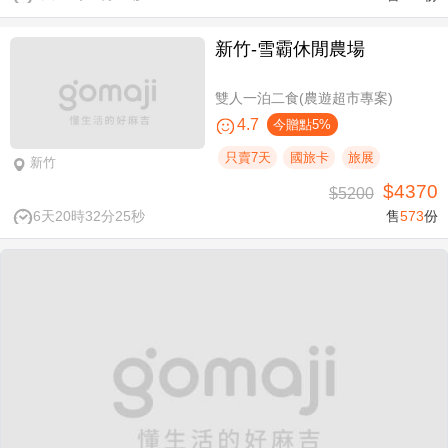
新竹-雪霸休閒農場
雙人一泊二食(農遊超市專案)
4.7
今贈點5%
只賣7天
國旅卡
旅展
新竹
$4370
$5200
6天20時32分24秒
售
573
份