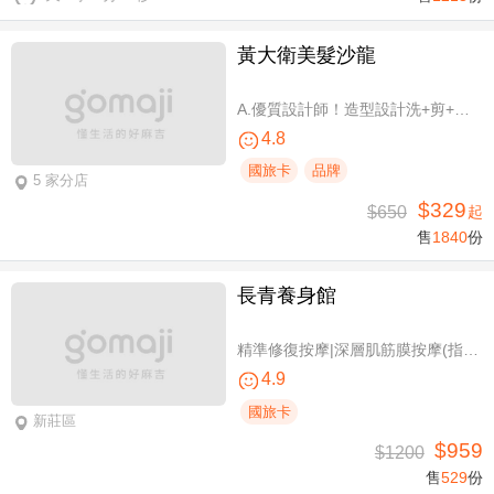
黃大衛美髮沙龍
A.優質設計師！造型設計洗+剪+護 / B.簡單擁有亮麗秀髮！亮麗單色染/髮根補染 二選一(不限髮長) / C.讓你自信！質感造型設計燙髮(不限髮長) / D.好評推薦！ 資深優質設計師-質感造型設計燙髮(燙髮含剪髮)/亮麗單色染(不限髮長，十選一)
4.8
國旅卡
品牌
5 家分店
$329
$650
起
售
1840
份
長青養身館
精準修復按摩|深層肌筋膜按摩(指壓/指油壓 二選一)+(滑罐/舒刮 二選一)全程75分(手技75分)
4.9
國旅卡
新莊區
$959
$1200
售
529
份