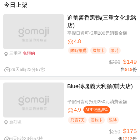
今日上架
追蕾醬香黑鴨(三重文化北路
店)
平假日皆可抵用200元消費金額
4.8
限時搶購
國旅卡
限時
三重區
免預約
$149
$200
29天5時23分56秒
售
919
份
Blue磚塊義大利麵(輔大店)
平假日皆可抵用250元消費金額
4.9
APP贈點8%
只賣7天
國旅卡
限時
新莊區
$175
$250
6天5時23分56秒
售
1213
份