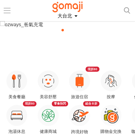
大台北
現折80
美食餐廳
美容舒壓
旅遊住宿
按摩
現折80
零食快閃
組合８折
泡湯休息
健康商城
購物金兌換
咖
跨境好物