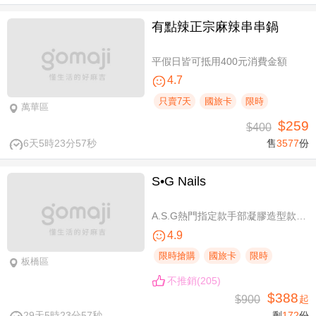
有點辣正宗麻辣串串鍋
平假日皆可抵用400元消費金額
4.7
只賣7天
國旅卡
限時
萬華區
$259
$400
6天5時23分56秒
售
3577
份
S•G Nails
A.S.G熱門指定款手部凝膠造型款110選1+輕保養(款式不定期更換，可換色) / B.約會過節好心情S.G 風格系-足部凝膠造型款110選1+輕保養(款式不定期更換，可換色) / C.簡簡單單好穿搭！手部凝膠上色+輕保養 / D.脫掉襪子不尷尬！足部凝膠上色+輕保養
4.9
限時搶購
國旅卡
限時
板橋區
不推銷(205)
$388
$900
起
29天5時23分56秒
剩
172
份