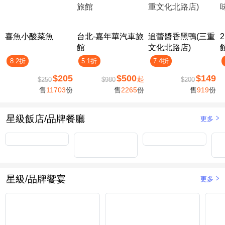
喜魚小酸菜魚
台北-嘉年華汽車旅
追蕾醬香黑鴨(三重
館
文化北路店)
8.2折
5.1折
7.4折
$205
$500
$149
起
$250
$980
$200
售
11703
份
售
2265
份
售
919
份
星級飯店/品牌餐廳
更多
星級/品牌饗宴
更多