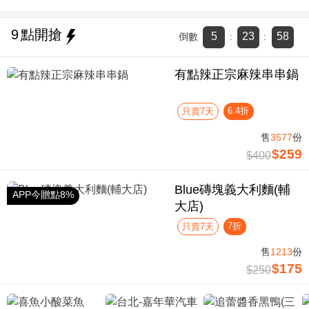
9
點開搶
5
23
57
倒數
:
:
有點辣正宗麻辣串串鍋
6.4折
只賣7天
售
3577
份
$259
$400
Blue磚塊義大利麵(輔
APP今贈點8%
大店)
7折
只賣7天
售
1213
份
$175
$250