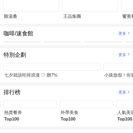
雞湯桑
王品集團
饗賓
咖啡/速食館
更多
特別企劃
更多
七夕就該吃得浪漫 ♡ 贈7%
小孩放假！你
排行榜
更多
熱賣餐券
外帶美食
人氣美
Top100
Top100
Top100