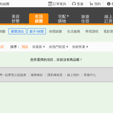
粉絲團
訂單查詢
客服
預約
美容
生活
宅配
旅遊
線上
舒壓
娛樂
購物
住宿
訂房
倒數
展覽演出
親子/休閒
休閒娛樂
生活服務
學習課程
電影
南庄
排序：
預設
依最新
依熱門程度
依銷售量
您所選擇的項目，目前沒有商品喔！
灣一起夢想公益協會
|
服務條款
|
隱私權政策
|
線上預約
|
客服中心