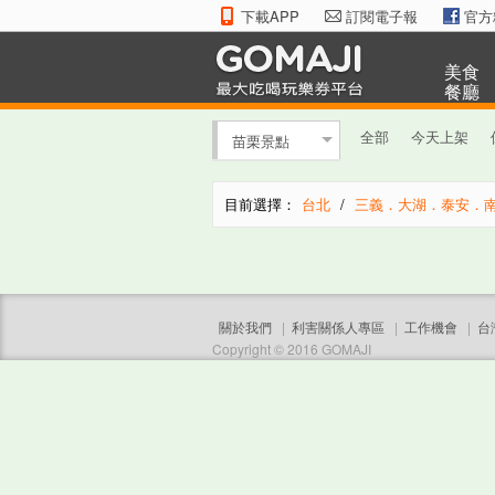
下載APP
訂閱電子報
官方
美食
餐廳
全部
今天上架
苗栗景點
目前選擇：
台北
/
三義．大湖．泰安．
關於我們
|
利害關係人專區
|
工作機會
|
台
Copyright © 2016 GOMAJI