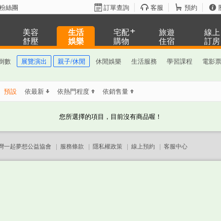
粉絲團
訂單查詢
客服
預約
美容
生活
宅配
旅遊
線上
舒壓
娛樂
購物
住宿
訂房
倒數
展覽演出
親子/休閒
休閒娛樂
生活服務
學習課程
電影
：
預設
依最新
依熱門程度
依銷售量
您所選擇的項目，目前沒有商品喔！
灣一起夢想公益協會
|
服務條款
|
隱私權政策
|
線上預約
|
客服中心