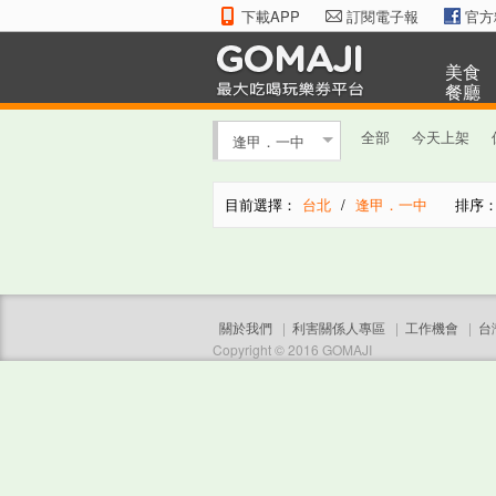
下載APP
訂閱電子報
官方
美食
餐廳
全部
今天上架
逢甲．一中
目前選擇：
台北
/
逢甲．一中
排序
關於我們
|
利害關係人專區
|
工作機會
|
台
Copyright © 2016 GOMAJI