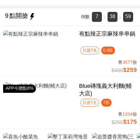
9
點開搶
7
38
58
倒數
:
:
有點辣正宗麻辣串串鍋
6.4折
只賣7天
售
3577
份
$259
$400
Blue磚塊義大利麵(輔
APP今贈點8%
大店)
7折
只賣7天
售
1204
份
$175
$250