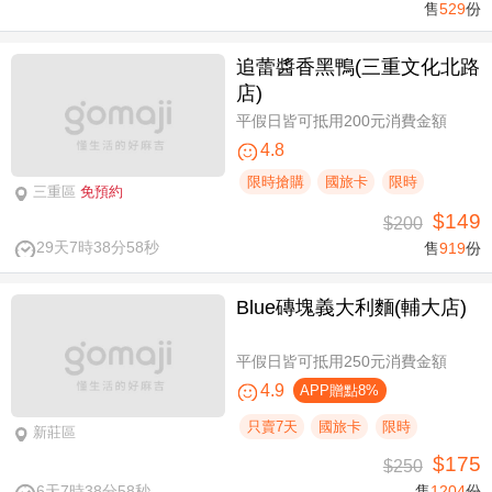
售
529
份
追蕾醬香黑鴨(三重文化北路
店)
平假日皆可抵用200元消費金額
4.8
限時搶購
國旅卡
限時
三重區
免預約
$149
$200
29天7時38分57秒
售
919
份
Blue磚塊義大利麵(輔大店)
平假日皆可抵用250元消費金額
4.9
APP贈點8%
只賣7天
國旅卡
限時
新莊區
$175
$250
6天7時38分57秒
售
1204
份