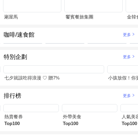
涮屋馬
饗賓餐旅集團
金韓
咖啡/速食館
更多
特別企劃
更多
七夕就該吃得浪漫 ♡ 贈7%
小孩放假！你
排行榜
更多
熱賣餐券
外帶美食
人氣美
Top100
Top100
Top100