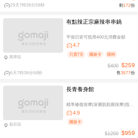
29天7時38分57秒
剩
172
份
有點辣正宗麻辣串串鍋
平假日皆可抵用400元消費金額
4.7
只賣7天
國旅卡
限時
萬華區
$259
$400
6天7時38分57秒
售
3577
份
長青養身館
精準修復按摩|深層肌筋膜按摩(指壓/指油壓 二選一)+(滑罐/舒刮 二選一)全程75分(手技75分)
4.9
國旅卡
新莊區
$959
$1200