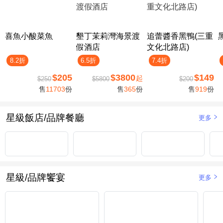
喜魚小酸菜魚
墾丁茉莉灣海景渡
追蕾醬香黑鴨(三重
假酒店
文化北路店)
8.2折
6.5折
7.4折
$205
$3800
$149
起
$250
$5800
$200
售
11703
份
售
365
份
售
919
份
星級飯店/品牌餐廳
更多
星級/品牌饗宴
更多