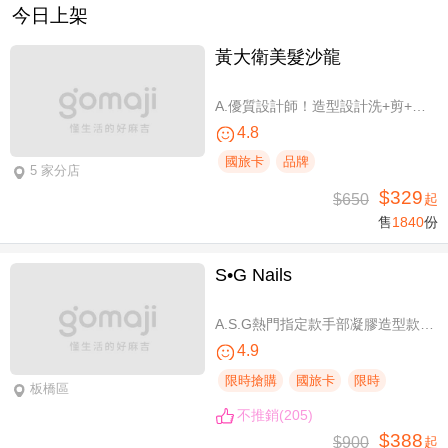
今日上架
黃大衛美髮沙龍
A.優質設計師！造型設計洗+剪+護 / B.簡單擁有亮麗秀髮！亮麗單色染/髮根補染 二選一(不限髮長) / C.讓你自信！質感造型設計燙髮(不限髮長) / D.好評推薦！ 資深優質設計師-質感造型設計燙髮(燙髮含剪髮)/亮麗單色染(不限髮長，十選一)
4.8
國旅卡
品牌
5 家分店
$329
$650
起
售
1840
份
S•G Nails
A.S.G熱門指定款手部凝膠造型款110選1+輕保養(款式不定期更換，可換色) / B.約會過節好心情S.G 風格系-足部凝膠造型款110選1+輕保養(款式不定期更換，可換色) / C.簡簡單單好穿搭！手部凝膠上色+輕保養 / D.脫掉襪子不尷尬！足部凝膠上色+輕保養
4.9
限時搶購
國旅卡
限時
板橋區
不推銷(205)
$388
$900
起