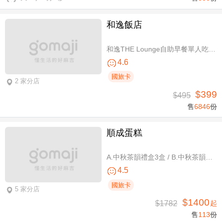
和逸飯店
和逸THE Lounge自助早餐單人吃到飽
4.6
國旅卡
2 家分店
$399
$495
售
6846
份
順成蛋糕
A.中秋茶韻禮盒3盒 / B.中秋茶韻禮盒6盒
4.5
國旅卡
5 家分店
$1400
$1782
起
售
113
份