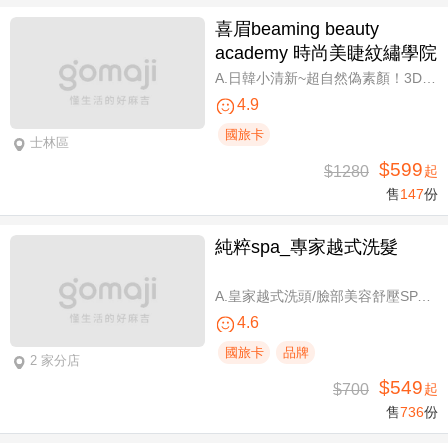
喜眉beaming beauty
academy 時尚美睫紋繡學院
A.日韓小清新~超自然偽素顏！3D 120~150根睫毛嫁接套餐/B.迷人可愛~輕盈氣墊濃密感！3D Y型毛250根/6D雲朵輕盈氣墊睫毛350根嫁接 二選一/C.絕美驚嘆！迷人夢幻美人魚睫毛！超濃密輕柔6D 450~500根睫毛嫁接套餐/D.歐美混血風格！超濃密深邃睫毛6D 600根睫毛嫁接套餐/E.泰式輕感設計～異國混血感超迷人！6D 輕泰式不限根數睫毛嫁接套餐/F.八大效果美肌精緻保養全程90分
4.9
國旅卡
士林區
$599
$1280
起
售
147
份
純粹spa_專家越式洗髮
A.皇家越式洗頭/臉部美容舒壓SPA/舒壓採耳SPA 三選一40分(手技40分) / B.越式經典足底深層保養+去足繭+精油按摩 / C.越式純粹經典套餐(臉部美容舒壓SPA/舒壓採耳SPA二選一)全程80分(手技80分) / D.越式皇家古法按摩|全身越式精油舒壓/越式古法指壓 任選全程60分(手技60分)
4.6
國旅卡
品牌
2 家分店
$549
$700
起
售
736
份