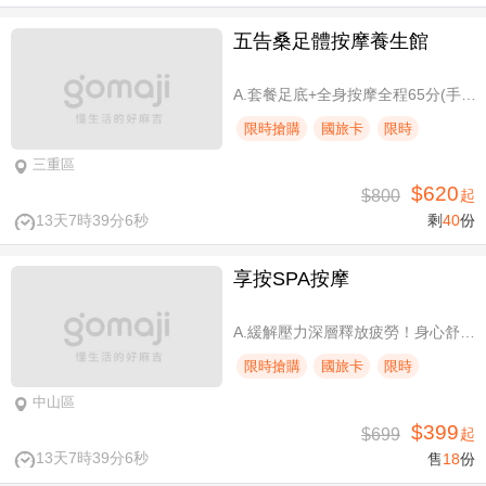
五告桑足體按摩養生館
A.套餐足底+全身按摩全程65分(手技60分) / B.套餐足底+全身按摩全程95分(手技90分)
限時搶購
國旅卡
限時
三重區
$620
$800
起
13天7時39分6秒
剩
40
份
享按SPA按摩
A.緩解壓力深層釋放疲勞！身心舒壓SPA60分(純手技) / B.緩解壓力 × 放鬆身心 × 深層釋放疲勞！讓身體與情緒同步放鬆全程90分身心舒壓(純手技) / C.打造最適合自己的放鬆！自由搭配客製化四選三舒壓全程90分(手技90分) / D.忙碌也能快速充電！客製化四選一舒壓30分(手技30分)
限時搶購
國旅卡
限時
中山區
$399
$699
起
13天7時39分6秒
售
18
份