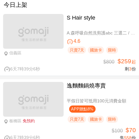
今日上架
S Hair style
A.森呼吸自然洗剪護abc 三選二 / B.潮流實色質感染髮專案(不限髮長) / C.專屬隨性弧度 浪漫設計冷燙專案(不限髮長，含剪髮)
4.6
只賣7天
國旅卡
限時
信義區
$259
$800
起
6天7時39分6秒
剩
3
份
逸麵麵鍋燒專賣
平假日皆可抵用100元消費金額
APP贈點8%
只賣7天
國旅卡
限時
板橋區
免預約
$70
$100
6天7時39分6秒
售
558
份