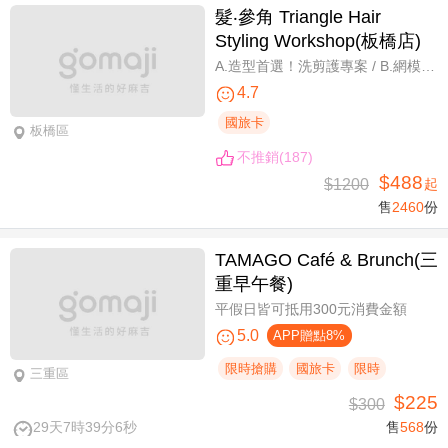
髮‧參角 Triangle Hair
Styling Workshop(板橋店)
A.造型首選！洗剪護專案 / B.網模超質感！日系Fiole染護專案(不分長短，過腰另計) / C.簡單又有型！日系資生堂剪燙護專案(不限髮長) / D.回頭率滿分！Napla娜普菈溫塑剪燙護專案
4.7
國旅卡
板橋區
不推銷(187)
$488
$1200
起
售
2460
份
TAMAGO Café & Brunch(三
重早午餐)
平假日皆可抵用300元消費金額
5.0
APP贈點8%
限時搶購
國旅卡
限時
三重區
$225
$300
29天7時39分6秒
售
568
份