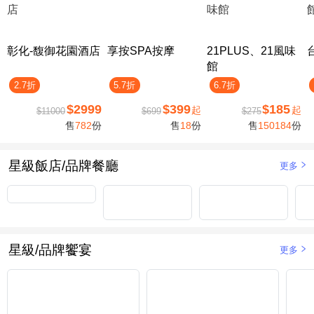
彰化-馥御花園酒店
享按SPA按摩
21PLUS、21風味
館
2.7折
5.7折
6.7折
$2999
$399
$185
起
起
$11000
$699
$275
售
782
份
售
18
份
售
150184
份
星級飯店/品牌餐廳
更多
星級/品牌饗宴
更多