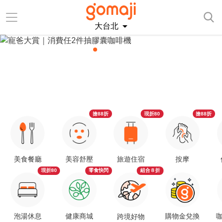
大台北
搶88折
現折80
搶88折
美食餐廳
美容舒壓
旅遊住宿
按摩
現折80
零食快閃
組合８折
泡湯休息
健康商城
購物金兌換
咖
跨境好物