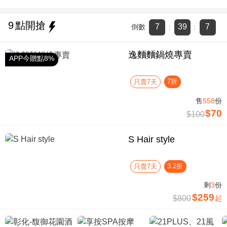
9
點開搶
7
39
7
倒數
:
:
逸麵麵鍋燒專賣
APP今贈點8%
7折
只賣7天
售
558
份
$70
$100
S Hair style
3.2折
只賣7天
剩
3
份
$259
$800
起