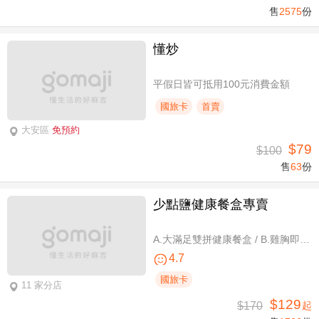
售
2575
份
懂炒
平假日皆可抵用100元消費金額
國旅卡
首賣
大安區
免預約
$79
$100
售
63
份
少點鹽健康餐盒專賣
A.大滿足雙拼健康餐盒 / B.雞胸即食包三入 / C.雞胸即食包超值組六入
4.7
國旅卡
11 家分店
$129
$170
起