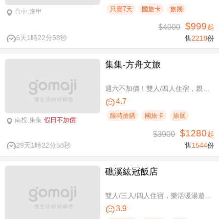
只賣7天
國旅卡
旅展
台中,逢甲
$999
$4000
起
6天1時22分58秒
售
2218
份
集集-方舟文旅
週六不加價！雙人/四人住宿，親子假期
4.7
限時搶購
國旅卡
旅展
南投,集集
假日不加價
$1280
$3900
起
29天1時22分58秒
售
1544
份
礁溪紘冠飯店
雙人/三人/四人住宿，樂活暖湯遊專案
3.9