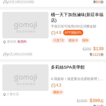
29天1時22分58秒
剩
93
份
桶一天下加熱滷味(新莊幸福
店)
平假日皆可抵用200元消費金額
4.9
APP贈點8%
只賣7天
國旅卡
限時
新莊區
免預約
$139
$200
6天1時22分58秒
售
1121
份
多莉絲SPA美學館
A.我挺妳！就是要自信柔軟膨潤｜美胸按摩全程35分(純手技) / B.《不限體驗單次券》我挺妳！就是要自信柔軟膨潤｜美胸按摩全程35分(純手技) / C.《不限體驗單次券》Plus升級：Chakra七脈輪精油-暨全身十四經絡舒壓60分(純手技) / D.《不限體驗單次券》燈泡美肌青春好氣色-高舒敏緊緻雙組合：鬆筋軟膜臉部課程共110分(純手技)
4.2
國旅卡
2 家分店
$399
$1500
起