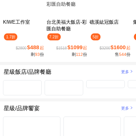
KIWE工作室
台北美福大飯店-彩
礁溪紘冠飯店
匯自助餐廳
1.7折
7.2折
5折
$488
$1099
$1600
起
起
起
$2800
$1518
$3200
剩
93
份
剩
112
份
售
544
份
星級飯店/品牌餐廳
更多
星級/品牌饗宴
更多