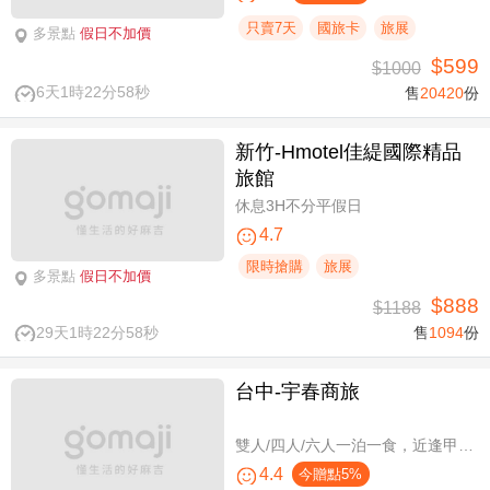
只賣7天
國旅卡
旅展
多景點
假日不加價
$599
$1000
6天1時22分58秒
售
20420
份
新竹-Hmotel佳緹國際精品
旅館
休息3H不分平假日
4.7
限時搶購
旅展
多景點
假日不加價
$888
$1188
29天1時22分58秒
售
1094
份
台中-宇春商旅
雙人/四人/六人一泊一食，近逢甲商圈親子假期
4.4
今贈點5%