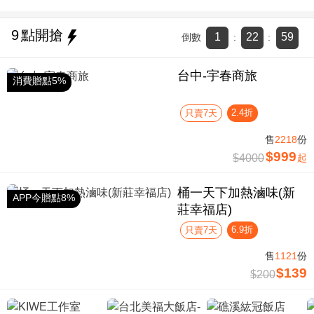
9
點開搶
1
22
59
倒數
:
:
台中-宇春商旅
消費贈點5%
2.4折
只賣7天
售
2218
份
$999
$4000
起
桶一天下加熱滷味(新
APP今贈點8%
莊幸福店)
6.9折
只賣7天
售
1121
份
$139
$200