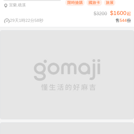
限時搶購
國旅卡
旅展
宜蘭,礁溪
$1600
$3200
起
29天1時22分58秒
售
544
份