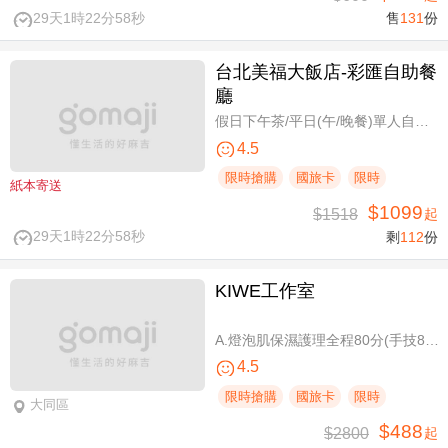
29天1時22分58秒
售
131
份
台北美福大飯店-彩匯自助餐
廳
假日下午茶/平日(午/晚餐)單人自助吃到飽券
4.5
限時搶購
國旅卡
限時
紙本寄送
$1099
$1518
起
29天1時22分58秒
剩
112
份
KIWE工作室
A.燈泡肌保濕護理全程80分(手技80分) / B.薰衣草美白保濕護理 全程80分/ C.排痠精油全身循環按摩共60分(手技60分)/ D.《不限體驗單次券》黃金體態美型平衡(腰腹/臀腿)二選一 全程40分(手技40分)
4.5
限時搶購
國旅卡
限時
大同區
$488
$2800
起