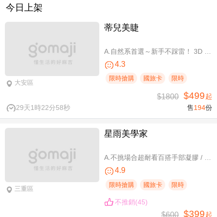
今日上架
蒂兒美睫
A.自然系首選～新手不踩雷！ 3D 120根睫毛嫁接 / B.人氣熱銷款～回購率超高！新中式仙子款300根睫毛嫁接
4.3
限時搶購
國旅卡
限時
大安區
$499
$1800
起
29天1時22分58秒
售
194
份
星雨美學家
A.不挑場合超耐看百搭手部凝膠 / B.經典私藏手部凝膠設計款 / C.讓指尖擦出高級感足部凝膠 / D.風靡小紅書足部凝膠設計款 / E.CUCCIO足深層去足繭保養 / F.自然輕盈無負擔-微妝3D 120根嫁接
4.9
限時搶購
國旅卡
限時
三重區
不推銷(45)
$399
$600
起