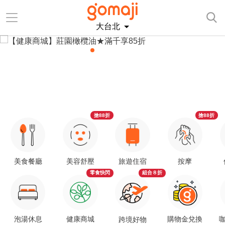
大台北
搶88折
搶88折
美食餐廳
美容舒壓
旅遊住宿
按摩
零食快閃
組合８折
泡湯休息
健康商城
購物金兌換
咖
跨境好物