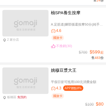
售
24
份
柚SPA養生按摩
A.足筋道|腳部循還按摩50分(純手技40分) / B.五感按摩全身舒壓(指/油壓 二選一)70分(純手技70分) / C.深層暖筋|黑玉熱石全身舒壓70分(手技60分)
4.6
國旅卡
2 家分店
不推銷(30)
$599
$700
起
售
483
份
姚穆豆漿大王
平假日皆可抵用100元消費金額
4.3
APP贈點8%
國旅卡
板橋區
免預約
$80
$100