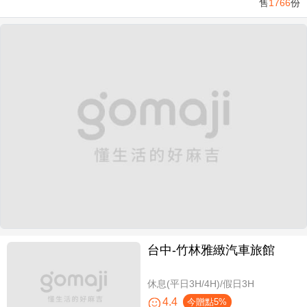
售
1766
份
台中-竹林雅緻汽車旅館
休息(平日3H/4H)/假日3H
4.4
今贈點5%