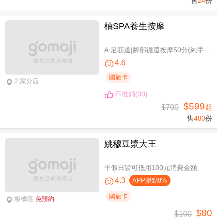
售
24
份
柚SPA養生按摩
A.足筋道|腳部循還按摩50分(純手技40分) / B.五感按摩全身舒壓(指/油壓 二選一)70分(純手技70分) / C.深層暖筋|黑玉熱石全身舒壓70分(手技60分)
4.6
國旅卡
2 家分店
不推銷(30)
$599
$700
起
售
483
份
姚穆豆漿大王
平假日皆可抵用100元消費金額
4.3
APP贈點8%
國旅卡
板橋區
免預約
$80
$100