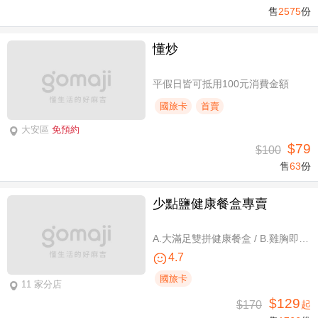
售
2575
份
懂炒
平假日皆可抵用100元消費金額
國旅卡
首賣
大安區
免預約
$79
$100
售
63
份
少點鹽健康餐盒專賣
A.大滿足雙拼健康餐盒 / B.雞胸即食包三入 / C.雞胸即食包超值組六入
4.7
國旅卡
11 家分店
$129
$170
起