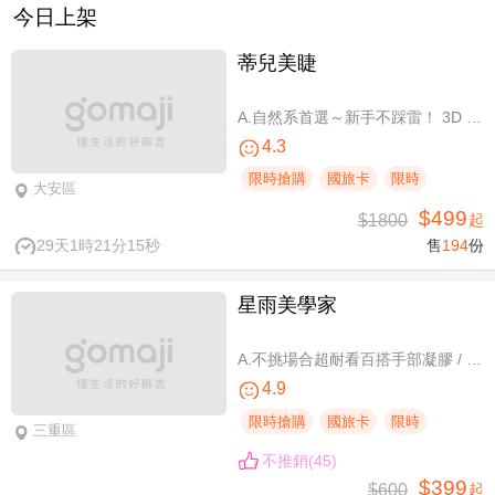
今日上架
蒂兒美睫
A.自然系首選～新手不踩雷！ 3D 120根睫毛嫁接 / B.人氣熱銷款～回購率超高！新中式仙子款300根睫毛嫁接
4.3
限時搶購
國旅卡
限時
大安區
$499
$1800
起
29天1時21分14秒
售
194
份
星雨美學家
A.不挑場合超耐看百搭手部凝膠 / B.經典私藏手部凝膠設計款 / C.讓指尖擦出高級感足部凝膠 / D.風靡小紅書足部凝膠設計款 / E.CUCCIO足深層去足繭保養 / F.自然輕盈無負擔-微妝3D 120根嫁接
4.9
限時搶購
國旅卡
限時
三重區
不推銷(45)
$399
$600
起