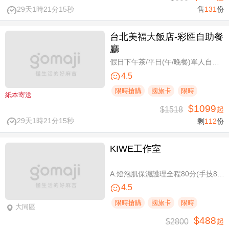
29天1時21分14秒
售
131
份
台北美福大飯店-彩匯自助餐
廳
假日下午茶/平日(午/晚餐)單人自助吃到飽券
4.5
限時搶購
國旅卡
限時
紙本寄送
$1099
$1518
起
29天1時21分14秒
剩
112
份
KIWE工作室
A.燈泡肌保濕護理全程80分(手技80分) / B.薰衣草美白保濕護理 全程80分/ C.排痠精油全身循環按摩共60分(手技60分)/ D.《不限體驗單次券》黃金體態美型平衡(腰腹/臀腿)二選一 全程40分(手技40分)
4.5
限時搶購
國旅卡
限時
大同區
$488
$2800
起