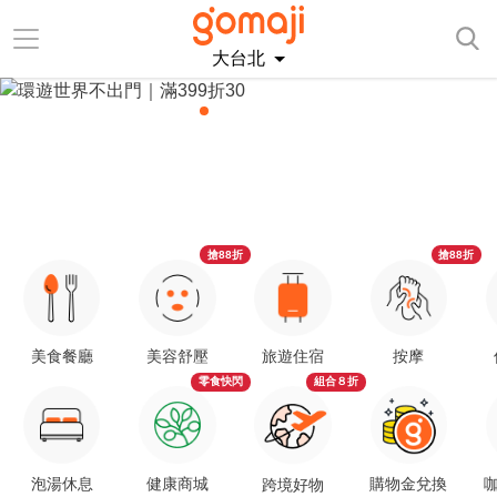
大台北
搶88折
搶88折
美食餐廳
美容舒壓
旅遊住宿
按摩
零食快閃
組合８折
泡湯休息
健康商城
購物金兌換
咖
跨境好物