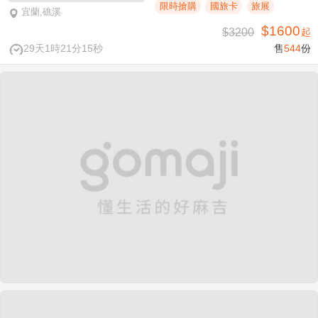
限時搶購
國旅卡
旅展
宜蘭,礁溪
$1600
$3200
起
29天1時21分14秒
售
544
份