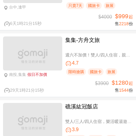
只賣7天
國旅卡
旅展
台中,逢甲
$999
$4000
起
6天1時21分14秒
售
2218
份
集集-方舟文旅
週六不加價！雙人/四人住宿，親子假期
4.7
限時搶購
國旅卡
旅展
南投,集集
假日不加價
$1280
$3900
起
29天1時21分14秒
售
1544
份
礁溪紘冠飯店
雙人/三人/四人住宿，樂活暖湯遊專案
3.9