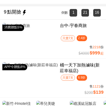
9
點開搶
1
21
15
倒數
:
:
台中-宇春商旅
消費贈點5%
2.4折
只賣7天
售
2218
份
$999
$4000
起
桶一天下加熱滷味(新
APP今贈點8%
莊幸福店)
6.9折
只賣7天
售
1121
份
$139
$200