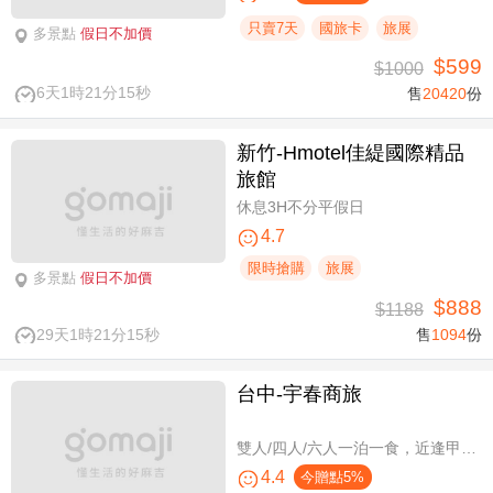
只賣7天
國旅卡
旅展
多景點
假日不加價
$599
$1000
6天1時21分14秒
售
20420
份
新竹-Hmotel佳緹國際精品
旅館
休息3H不分平假日
4.7
限時搶購
旅展
多景點
假日不加價
$888
$1188
29天1時21分14秒
售
1094
份
台中-宇春商旅
雙人/四人/六人一泊一食，近逢甲商圈親子假期
4.4
今贈點5%