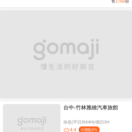
售
1766
份
台中-竹林雅緻汽車旅館
休息(平日3H/4H)/假日3H
4.4
今贈點5%