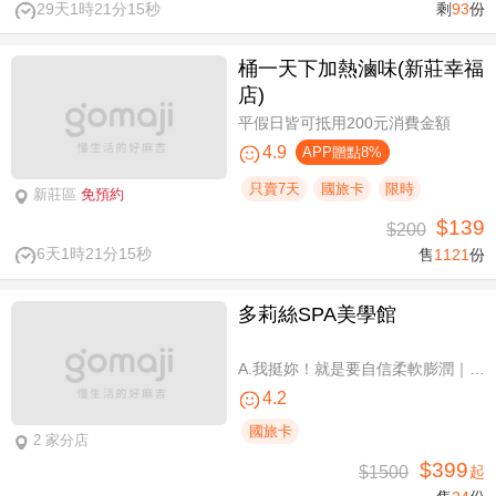
29天1時21分14秒
剩
93
份
桶一天下加熱滷味(新莊幸福
店)
平假日皆可抵用200元消費金額
4.9
APP贈點8%
只賣7天
國旅卡
限時
新莊區
免預約
$139
$200
6天1時21分14秒
售
1121
份
多莉絲SPA美學館
A.我挺妳！就是要自信柔軟膨潤｜美胸按摩全程35分(純手技) / B.《不限體驗單次券》我挺妳！就是要自信柔軟膨潤｜美胸按摩全程35分(純手技) / C.《不限體驗單次券》Plus升級：Chakra七脈輪精油-暨全身十四經絡舒壓60分(純手技) / D.《不限體驗單次券》燈泡美肌青春好氣色-高舒敏緊緻雙組合：鬆筋軟膜臉部課程共110分(純手技)
4.2
國旅卡
2 家分店
$399
$1500
起