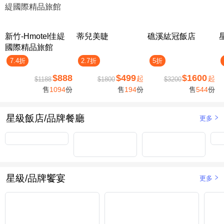
新竹-Hmotel佳緹
蒂兒美睫
礁溪紘冠飯店
國際精品旅館
7.4折
2.7折
5折
$888
$499
$1600
起
起
$1188
$1800
$3200
售
1094
份
售
194
份
售
544
份
星級飯店/品牌餐廳
更多
星級/品牌饗宴
更多