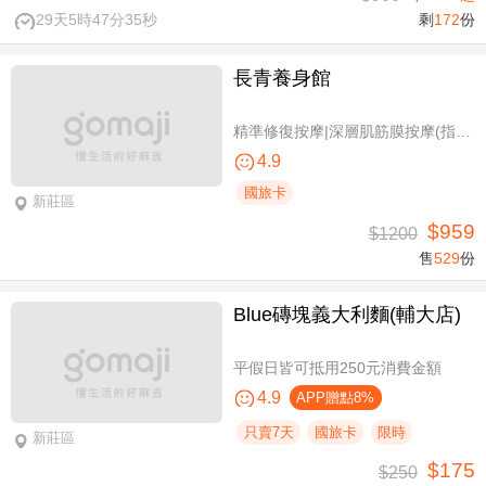
29天5時47分34秒
剩
172
份
長青養身館
精準修復按摩|深層肌筋膜按摩(指壓/指油壓 二選一)+(滑罐/舒刮 二選一)全程75分(手技75分)
4.9
國旅卡
新莊區
$959
$1200
售
529
份
Blue磚塊義大利麵(輔大店)
平假日皆可抵用250元消費金額
4.9
APP贈點8%
只賣7天
國旅卡
限時
新莊區
$175
$250