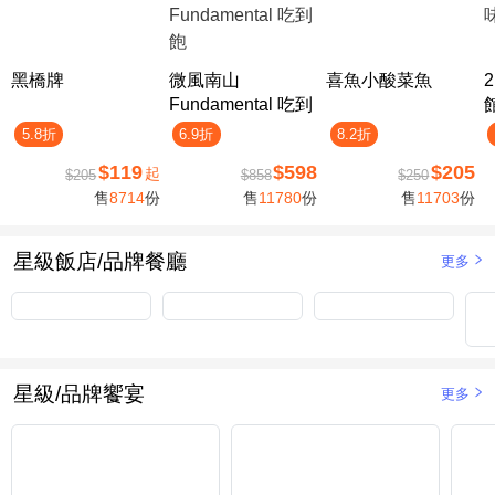
黑橋牌
微風南山
喜魚小酸菜魚
Fundamental 吃到
飽
5.8折
6.9折
8.2折
$119
$598
$205
起
$205
$858
$250
售
8714
份
售
11780
份
售
11703
份
星級飯店/品牌餐廳
更多
星級/品牌饗宴
更多