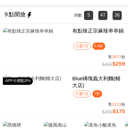
9
點開搶
5
47
35
倒數
:
:
有點辣正宗麻辣串串鍋
6.4折
只賣7天
售
3577
份
$259
$400
Blue磚塊義大利麵(輔
APP今贈點8%
大店)
7折
只賣7天
售
1213
份
$175
$250