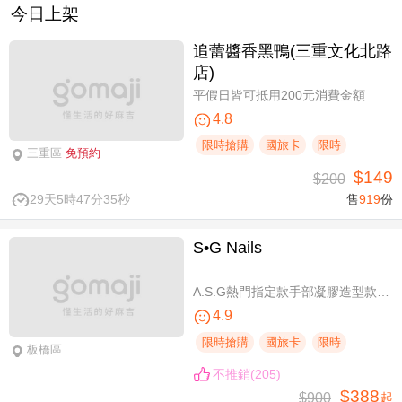
今日上架
追蕾醬香黑鴨(三重文化北路
店)
平假日皆可抵用200元消費金額
4.8
限時搶購
國旅卡
限時
三重區
免預約
$149
$200
29天5時47分34秒
售
919
份
S•G Nails
A.S.G熱門指定款手部凝膠造型款110選1+輕保養(款式不定期更換，可換色) / B.約會過節好心情S.G 風格系-足部凝膠造型款110選1+輕保養(款式不定期更換，可換色) / C.簡簡單單好穿搭！手部凝膠上色+輕保養 / D.脫掉襪子不尷尬！足部凝膠上色+輕保養
4.9
限時搶購
國旅卡
限時
板橋區
不推銷(205)
$388
$900
起