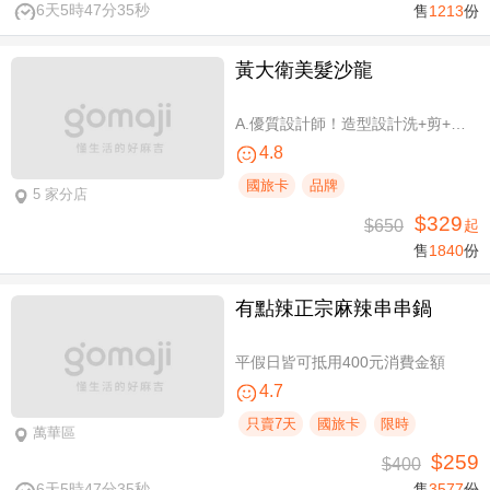
6天5時47分34秒
售
1213
份
黃大衛美髮沙龍
A.優質設計師！造型設計洗+剪+護 / B.簡單擁有亮麗秀髮！亮麗單色染/髮根補染 二選一(不限髮長) / C.讓你自信！質感造型設計燙髮(不限髮長) / D.好評推薦！ 資深優質設計師-質感造型設計燙髮(燙髮含剪髮)/亮麗單色染(不限髮長，十選一)
4.8
國旅卡
品牌
5 家分店
$329
$650
起
售
1840
份
有點辣正宗麻辣串串鍋
平假日皆可抵用400元消費金額
4.7
只賣7天
國旅卡
限時
萬華區
$259
$400
6天5時47分34秒
售
3577
份