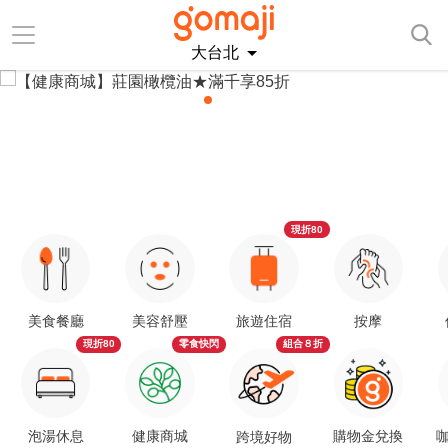
大台北
現折80
美食餐廳
美容舒壓
旅遊住宿
按摩
現折80
零食快閃
組合８折
泡湯休息
健康商城
購物金兌換
咖
跨境好物