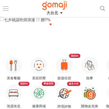
大台北
現折80
美食餐廳
美容舒壓
旅遊住宿
按摩
現折80
零食快閃
組合８折
泡湯休息
健康商城
購物金兌換
咖
跨境好物