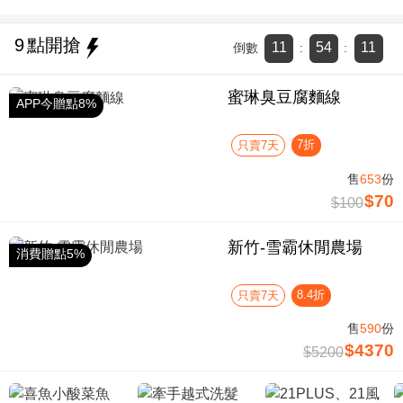
9
點開搶
11
54
11
倒數
:
:
蜜琳臭豆腐麵線
APP今贈點8%
7折
只賣7天
售
653
份
$70
$100
新竹-雪霸休閒農場
消費贈點5%
8.4折
只賣7天
售
590
份
$4370
$5200