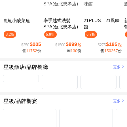
喜魚小酸菜魚
牽手越式洗髮
21PLUS、21風味
SPA(台北忠孝店)
館
8.2折
5.9折
6.7折
$205
$899
$185
起
起
$250
$1500
$275
售
11752
份
剩
130
份
售
150267
份
星級飯店/品牌餐廳
更多
星級/品牌饗宴
更多