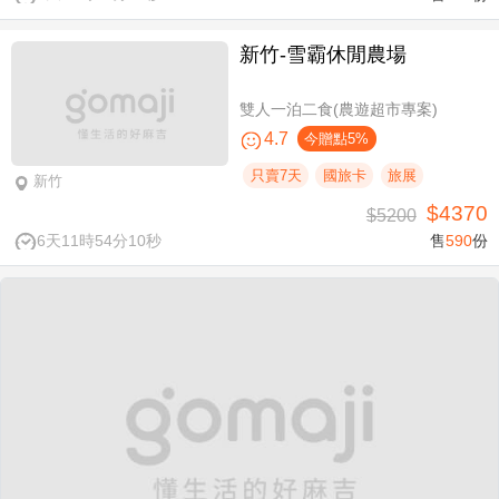
新竹-雪霸休閒農場
雙人一泊二食(農遊超市專案)
4.7
今贈點5%
只賣7天
國旅卡
旅展
新竹
$4370
$5200
6天11時54分10秒
售
590
份