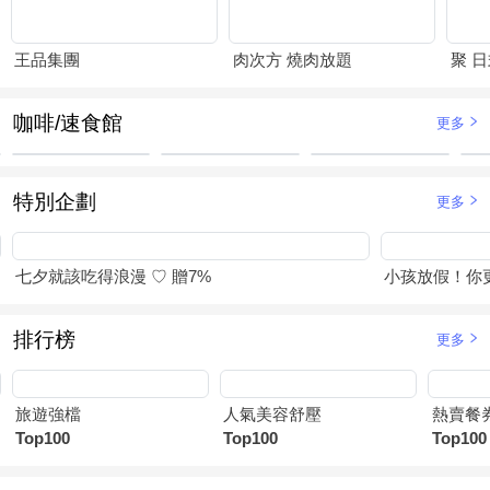
王品集團
肉次方 燒肉放題
聚 
咖啡/速食館
更多
特別企劃
更多
七夕就該吃得浪漫 ♡ 贈7%
小孩放假！你
排行榜
更多
旅遊強檔
人氣美容舒壓
熱賣餐
Top100
Top100
Top100