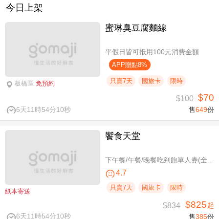
今日上架
蜜琳臭豆腐麵線
平假日皆可抵用100元消費金額
APP贈點8%
只賣7天
國旅卡
限時
板橋區
免預約
$70
$100
6天11時54分10秒
售
649
份
饗食天堂
下午餐/午餐/晚餐吃到飽單人券(全台分店可用)
4.7
只賣7天
國旅卡
限時
紙本寄送
$825
$834
起
6天11時54分10秒
售
385
份