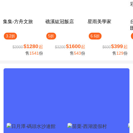
集集-方舟文旅
礁溪紘冠飯店
星雨美學家
3.2折
5折
6.6折
$1280
$1600
$399
起
起
起
$3900
$3200
$600
售
1541
份
售
543
份
售
129
份