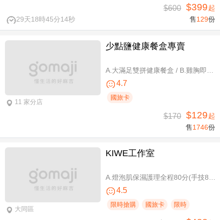
$399
$600
起
29天18時45分14秒
售
129
份
少點鹽健康餐盒專賣
A.大滿足雙拼健康餐盒 / B.雞胸即食包三入 / C.雞胸即食包超值組六入
4.7
國旅卡
11 家分店
$129
$170
起
售
1746
份
KIWE工作室
A.燈泡肌保濕護理全程80分(手技80分) / B.薰衣草美白保濕護理 全程80分/ C.排痠精油全身循環按摩共60分(手技60分)/ D.《不限體驗單次券》黃金體態美型平衡(腰腹/臀腿)二選一 全程40分(手技40分)
4.5
限時搶購
國旅卡
限時
大同區