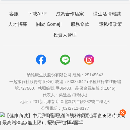
客服
下載APP
成為合作店家
懂生活情報誌
人才招募
關於 Gomaji
服務條款
隱私權政策
投資人管理
納維康生技股份有限公司 統編：25145643
一起旅行社股份有限公司 統編：53334842 (甲種旅行業註冊編
號:727500、執照編號:甲06403、品保會員編號:北1846)
代表人：吳進昌 (聯絡人)
地址：231新北市新店區北新路二段262號二樓之6
公司電話：(02)2711-8177
傳真電話：(02)2711-1757
客服信箱：
聯絡我們