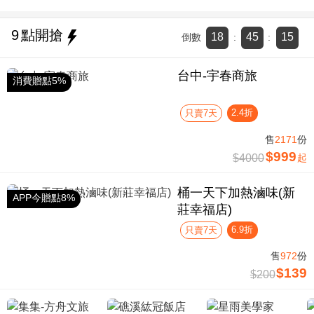
9
點開搶
18
45
15
倒數
:
:
台中-宇春商旅
消費贈點5%
2.4折
只賣7天
售
2171
份
$999
$4000
起
桶一天下加熱滷味(新
APP今贈點8%
莊幸福店)
6.9折
只賣7天
售
972
份
$139
$200