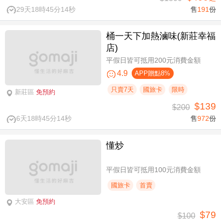
29天18時45分14秒
售
191
份
桶一天下加熱滷味(新莊幸福
店)
平假日皆可抵用200元消費金額
4.9
APP贈點8%
只賣7天
國旅卡
限時
新莊區
免預約
$139
$200
6天18時45分14秒
售
972
份
懂炒
平假日皆可抵用100元消費金額
國旅卡
首賣
大安區
免預約
$79
$100