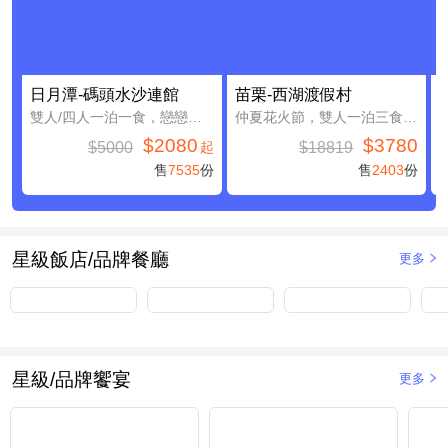
日月潭-碼頭水沙連館
苗栗-西湖渡假村
雙人/四人一泊一食，戀戀日月潭親子假期
仲夏花火節，雙人一泊三食，加贈4000元住宿抵用券(含早餐)
$2080
$3780
$5000
$18819
起
售
7535
份
售
2403
份
星級飯店/品牌餐廳
更多
星級/品牌饗宴
更多