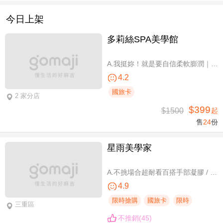
今日上架
多莉絲SPA美學館
A.我挺妳！就是要自信柔軟膨潤｜美胸按摩全程35分(純手技) / B.《不限體驗單次券》我挺妳！就是要自信柔軟膨潤｜美胸按摩全程35分(純手技) / C.《不限體驗單次券》Plus升級：Chakra七脈輪精油-暨全身十四經絡舒壓60分(純手技) / D.《不限體驗單次券》燈泡美肌青春好氣色-高舒敏緊緻雙組合：鬆筋軟膜臉部課程共110分(純手技)
4.2
國旅卡
2 家分店
$399
$1500
起
售
24
份
星雨美學家
A.不挑場合超耐看百搭手部凝膠 / B.經典私藏手部凝膠設計款 / C.讓指尖擦出高級感足部凝膠 / D.風靡小紅書足部凝膠設計款 / E.CUCCIO足深層去足繭保養 / F.自然輕盈無負擔-微妝3D 120根嫁接
4.9
限時搶購
國旅卡
限時
三重區
不推銷(45)