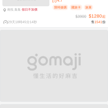
4.7
限時搶購
國旅卡
旅展
南投,集集
假日不加價
$1280
$3900
起
29天18時45分14秒
售
1541
份