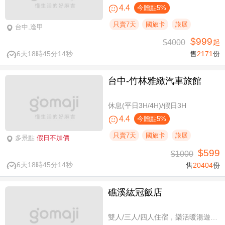
4.4
今贈點5%
只賣7天
國旅卡
旅展
台中,逢甲
$999
$4000
起
6天18時45分14秒
售
2171
份
台中-竹林雅緻汽車旅館
休息(平日3H/4H)/假日3H
4.4
今贈點5%
只賣7天
國旅卡
旅展
多景點
假日不加價
$599
$1000
6天18時45分14秒
售
20404
份
礁溪紘冠飯店
雙人/三人/四人住宿，樂活暖湯遊專案