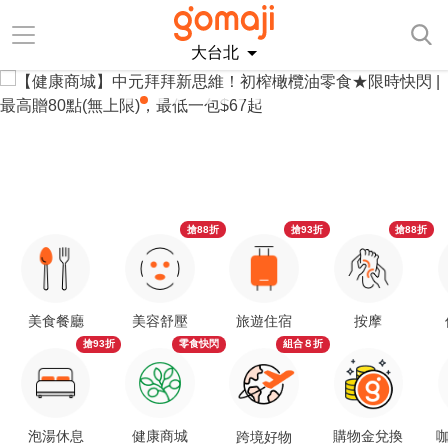
大台北
搶88折
搶93折
搶88折
美食餐廳
美容舒壓
旅遊住宿
按摩
搶93折
零食快閃
組合８折
泡湯休息
健康商城
購物金兌換
咖
跨境好物