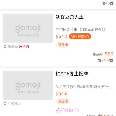
售
15
份
姚穆豆漿大王
平假日皆可抵用100元消費金額
4.2
APP贈點8%
國旅卡
板橋區
免預約
$80
$100
售
2482
份
柚SPA養生按摩
A.足筋道|腳部循還按摩50分(純手技40分) / B.五感按摩全身舒壓(指/油壓 二選一)70分(純手技70分) / C.深層暖筋|黑玉熱石全身舒壓70分(手技60分)
4.6
國旅卡
2 家分店
不推銷(30)