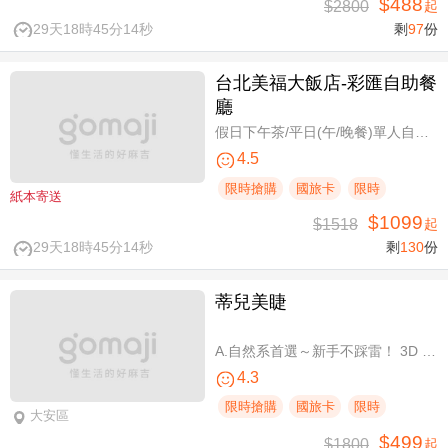
$488
$2800
起
29天18時45分14秒
剩
97
份
台北美福大飯店-彩匯自助餐
廳
假日下午茶/平日(午/晚餐)單人自助吃到飽券
4.5
限時搶購
國旅卡
限時
紙本寄送
$1099
$1518
起
29天18時45分14秒
剩
130
份
蒂兒美睫
A.自然系首選～新手不踩雷！ 3D 120根睫毛嫁接 / B.人氣熱銷款～回購率超高！新中式仙子款300根睫毛嫁接
4.3
限時搶購
國旅卡
限時
大安區
$499
$1800
起