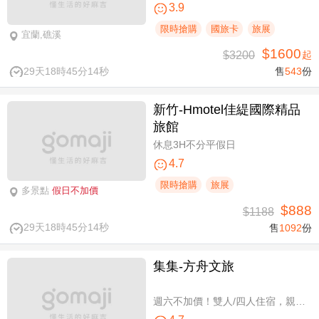
3.9
限時搶購
國旅卡
旅展
宜蘭,礁溪
$1600
$3200
起
29天18時45分14秒
售
543
份
新竹-Hmotel佳緹國際精品
旅館
休息3H不分平假日
4.7
限時搶購
旅展
多景點
假日不加價
$888
$1188
29天18時45分14秒
售
1092
份
集集-方舟文旅
週六不加價！雙人/四人住宿，親子假期