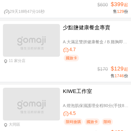
$399
$600
起
29天18時47分15秒
售
129
份
少點鹽健康餐盒專賣
A.大滿足雙拼健康餐盒 / B.雞胸即食包三入 / C.雞胸即食包超值組六入
4.7
國旅卡
11 家分店
$129
$170
起
售
1746
份
KIWE工作室
A.燈泡肌保濕護理全程80分(手技80分) / B.薰衣草美白保濕護理 全程80分/ C.排痠精油全身循環按摩共60分(手技60分)/ D.《不限體驗單次券》黃金體態美型平衡(腰腹/臀腿)二選一 全程40分(手技40分)
4.5
限時搶購
國旅卡
限時
大同區