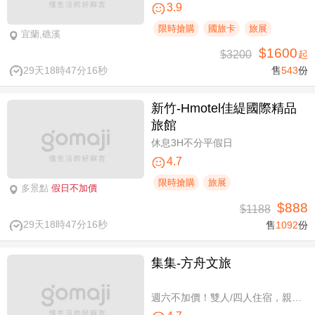
3.9
限時搶購
國旅卡
旅展
宜蘭,礁溪
$1600
$3200
起
29天18時47分15秒
售
543
份
新竹-Hmotel佳緹國際精品
旅館
休息3H不分平假日
4.7
限時搶購
旅展
多景點
假日不加價
$888
$1188
29天18時47分15秒
售
1092
份
集集-方舟文旅
週六不加價！雙人/四人住宿，親子假期