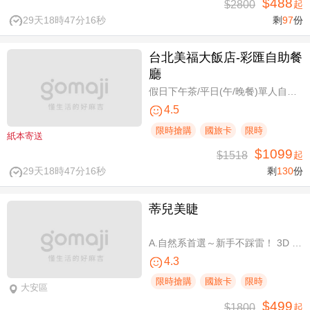
$488
$2800
起
29天18時47分15秒
剩
97
份
台北美福大飯店-彩匯自助餐
廳
假日下午茶/平日(午/晚餐)單人自助吃到飽券
4.5
限時搶購
國旅卡
限時
紙本寄送
$1099
$1518
起
29天18時47分15秒
剩
130
份
蒂兒美睫
A.自然系首選～新手不踩雷！ 3D 120根睫毛嫁接 / B.人氣熱銷款～回購率超高！新中式仙子款300根睫毛嫁接
4.3
限時搶購
國旅卡
限時
大安區
$499
$1800
起