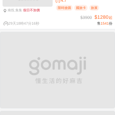
4.7
限時搶購
國旅卡
旅展
南投,集集
假日不加價
$1280
$3900
起
29天18時47分15秒
售
1541
份