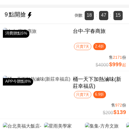
9
點開搶
18
47
15
倒數
:
:
台中-宇春商旅
消費贈點5%
2.4折
只賣7天
售
2171
份
$999
$4000
起
桶一天下加熱滷味(新
APP今贈點8%
莊幸福店)
6.9折
只賣7天
售
972
份
$139
$200