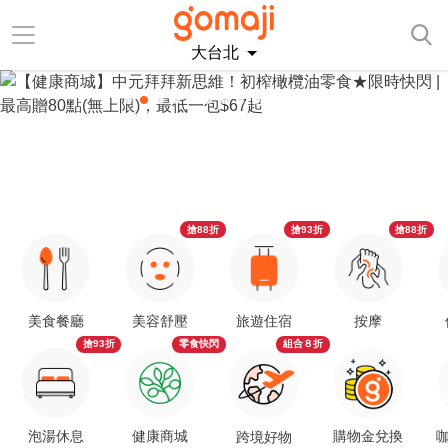
大台北
搶88折
搶93折
搶88折
美食餐廳
美容舒壓
旅遊住宿
按摩
搶93折
零食快閃
組合８折
泡湯休息
健康商城
購物金兌換
咖
跨境好物