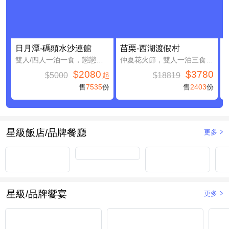
日月潭-碼頭水沙連館
苗栗-西湖渡假村
雙人/四人一泊一食，戀戀日月潭親子假期
仲夏花火節，雙人一泊三食，加贈4000元住宿抵用券(含早餐)
$2080
$3780
$5000
$18819
起
售
7535
份
售
2403
份
星級飯店/品牌餐廳
更多
星級/品牌饗宴
更多