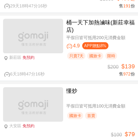
29天18時47分15秒
售
191
份
桶一天下加熱滷味(新莊幸福
店)
平假日皆可抵用200元消費金額
4.9
APP贈點8%
只賣7天
國旅卡
限時
新莊區
免預約
$139
$200
6天18時47分15秒
售
972
份
懂炒
平假日皆可抵用100元消費金額
國旅卡
首賣
大安區
免預約
$79
$100