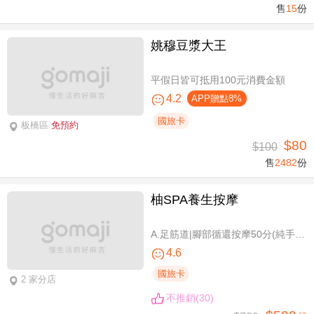
售
15
份
姚穆豆漿大王
平假日皆可抵用100元消費金額
4.2
APP贈點8%
國旅卡
板橋區
免預約
$80
$100
售
2482
份
柚SPA養生按摩
A.足筋道|腳部循還按摩50分(純手技40分) / B.五感按摩全身舒壓(指/油壓 二選一)70分(純手技70分) / C.深層暖筋|黑玉熱石全身舒壓70分(手技60分)
4.6
國旅卡
2 家分店
不推銷(30)