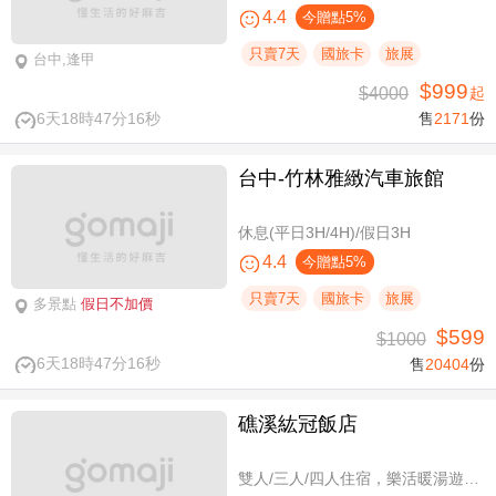
4.4
今贈點5%
只賣7天
國旅卡
旅展
台中,逢甲
$999
$4000
起
6天18時47分15秒
售
2171
份
台中-竹林雅緻汽車旅館
休息(平日3H/4H)/假日3H
4.4
今贈點5%
只賣7天
國旅卡
旅展
多景點
假日不加價
$599
$1000
6天18時47分15秒
售
20404
份
礁溪紘冠飯店
雙人/三人/四人住宿，樂活暖湯遊專案