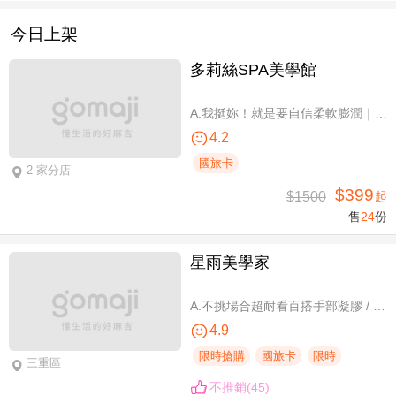
今日上架
多莉絲SPA美學館
A.我挺妳！就是要自信柔軟膨潤｜美胸按摩全程35分(純手技) / B.《不限體驗單次券》我挺妳！就是要自信柔軟膨潤｜美胸按摩全程35分(純手技) / C.《不限體驗單次券》Plus升級：Chakra七脈輪精油-暨全身十四經絡舒壓60分(純手技) / D.《不限體驗單次券》燈泡美肌青春好氣色-高舒敏緊緻雙組合：鬆筋軟膜臉部課程共110分(純手技)
4.2
國旅卡
2 家分店
$399
$1500
起
售
24
份
星雨美學家
A.不挑場合超耐看百搭手部凝膠 / B.經典私藏手部凝膠設計款 / C.讓指尖擦出高級感足部凝膠 / D.風靡小紅書足部凝膠設計款 / E.CUCCIO足深層去足繭保養 / F.自然輕盈無負擔-微妝3D 120根嫁接
4.9
限時搶購
國旅卡
限時
三重區
不推銷(45)