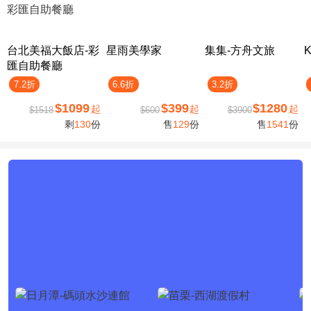
台北美福大飯店-彩
星雨美學家
集集-方舟文旅
匯自助餐廳
7.2折
6.6折
3.2折
$1099
$399
$1280
起
起
起
$1518
$600
$3900
剩
130
份
售
129
份
售
1541
份