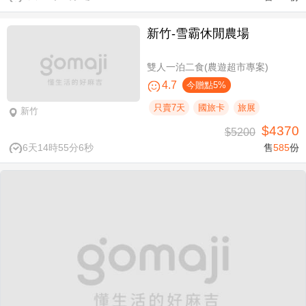
新竹-雪霸休閒農場
雙人一泊二食(農遊超市專案)
4.7
今贈點5%
只賣7天
國旅卡
旅展
新竹
$4370
$5200
6天14時55分6秒
售
585
份