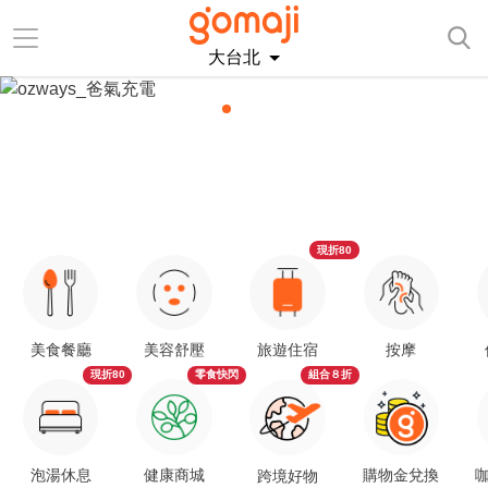
大台北
現折80
美食餐廳
美容舒壓
旅遊住宿
按摩
現折80
零食快閃
組合８折
泡湯休息
健康商城
購物金兌換
咖
跨境好物