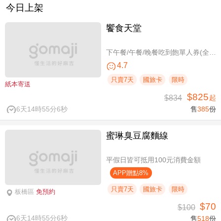
今日上架
饗食天堂
下午餐/午餐/晚餐吃到飽單人券(全台分店可用)
4.7
只賣7天
國旅卡
限時
紙本寄送
$825
$834
起
6天14時55分6秒
售
385
份
蜜琳臭豆腐麵線
平假日皆可抵用100元消費金額
APP贈點8%
只賣7天
國旅卡
限時
板橋區
免預約
$70
$100
6天14時55分6秒
售
518
份