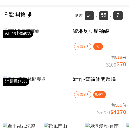
9
點開搶
14
55
7
倒數
:
:
蜜琳臭豆腐麵線
APP今贈點8%
7折
只賣7天
售
518
份
$70
$100
新竹-雪霸休閒農場
消費贈點5%
8.4折
只賣7天
售
585
份
$4370
$5200