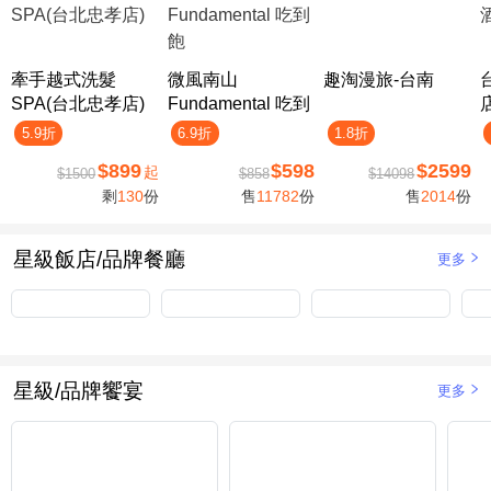
牽手越式洗髮
微風南山
趣淘漫旅-台南
SPA(台北忠孝店)
Fundamental 吃到
飽
5.9折
6.9折
1.8折
$899
$598
$2599
起
$1500
$858
$14098
剩
130
份
售
11782
份
售
2014
份
星級飯店/品牌餐廳
更多
星級/品牌饗宴
更多