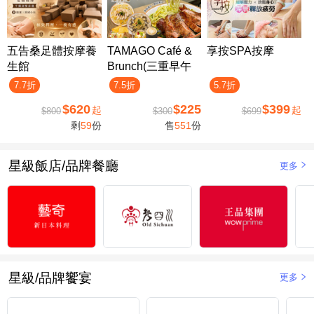
五告桑足體按摩養
TAMAGO Café &
享按SPA按摩
生館
Brunch(三重早午
餐)
7.7折
7.5折
5.7折
$620
$225
$399
起
起
$800
$300
$699
剩
59
份
售
551
份
星級飯店/品牌餐廳
更多
星級/品牌饗宴
更多