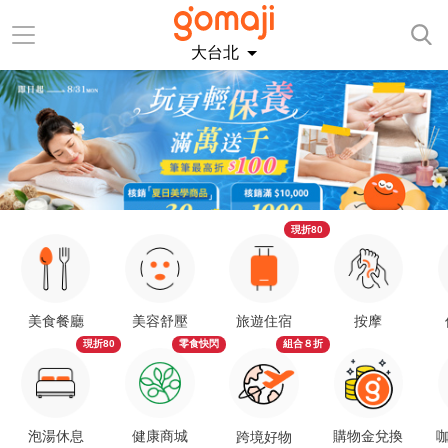
大台北
現折80
美食餐廳
美容舒壓
旅遊住宿
按摩
現折80
零食快閃
組合８折
泡湯休息
健康商城
購物金兌換
咖
跨境好物