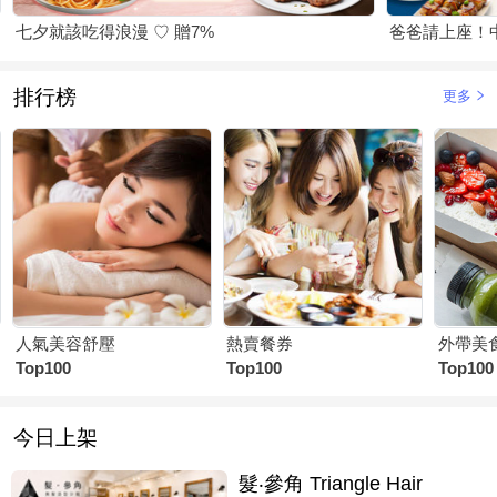
七夕就該吃得浪漫 ♡ 贈7%
爸爸請上座！
排行榜
更多
人氣美容舒壓
熱賣餐券
外帶美
Top100
Top100
Top100
今日上架
髮‧參角 Triangle Hair