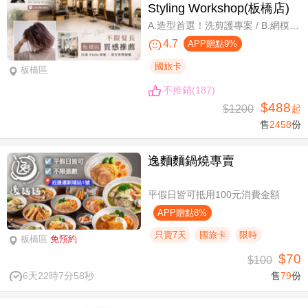
Styling Workshop(板橋店)
A.造型首選！洗剪護專案 / B.網模超質感！日系Fiole染護專案(不分長短，過腰另計) / C.簡單又有型！日系資生堂剪燙護專案(不限髮長) / D.回頭率滿分！Napla娜普菈溫塑剪燙護專案
4.7
APP贈點9%
國旅卡
板橋區
不推銷(187)
$488
$1200
起
售
2458
份
逸麵麵鍋燒專賣
平假日皆可抵用100元消費金額
APP贈點8%
只賣7天
國旅卡
限時
板橋區
免預約
$70
$100
6天22時7分57秒
售
79
份