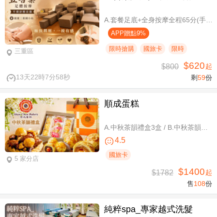
A.套餐足底+全身按摩全程65分(手技60分) / B.套餐足底+全身按摩全程95分(手技90分)
APP贈點9%
限時搶購
國旅卡
限時
三重區
$620
$800
起
13天22時7分57秒
剩
59
份
順成蛋糕
A.中秋茶韻禮盒3盒 / B.中秋茶韻禮盒6盒
4.5
國旅卡
5 家分店
$1400
$1782
起
售
108
份
純粹spa_專家越式洗髮