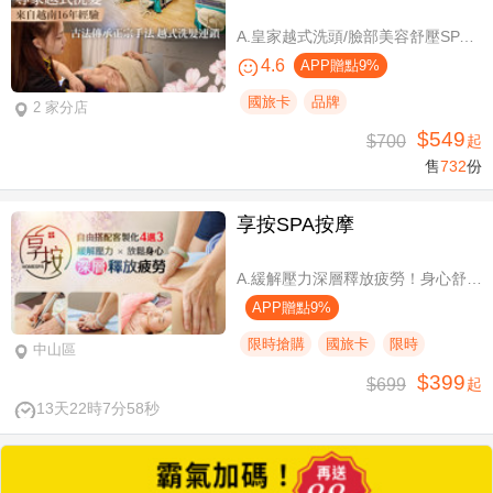
A.皇家越式洗頭/臉部美容舒壓SPA/舒壓採耳SPA 三選一40分(手技40分) / B.越式經典足底深層保養+去足繭+精油按摩 / C.越式純粹經典套餐(臉部美容舒壓SPA/舒壓採耳SPA二選一)全程80分(手技80分) / D.越式皇家古法按摩|全身越式精油舒壓/越式古法指壓 任選全程60分(手技60分)
4.6
APP贈點9%
國旅卡
品牌
2 家分店
$549
$700
起
售
732
份
享按SPA按摩
A.緩解壓力深層釋放疲勞！身心舒壓SPA60分(純手技) / B.緩解壓力 × 放鬆身心 × 深層釋放疲勞！讓身體與情緒同步放鬆全程90分身心舒壓(純手技) / C.打造最適合自己的放鬆！自由搭配客製化四選三舒壓全程90分(手技90分) / D.忙碌也能快速充電！客製化四選一舒壓30分(手技30分)
APP贈點9%
限時搶購
國旅卡
限時
中山區
$399
$699
起
13天22時7分57秒