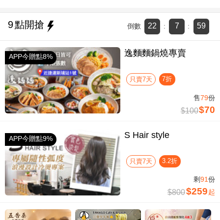
9
點開搶
22
7
58
倒數
:
:
逸麵麵鍋燒專賣
APP今贈點8%
7折
只賣7天
售
79
份
$70
$100
S Hair style
APP今贈點9%
3.2折
只賣7天
剩
91
份
$259
$800
起