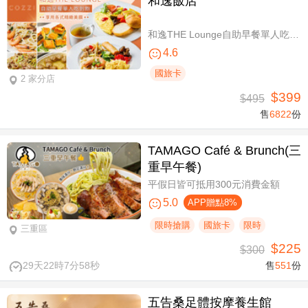
和逸飯店
和逸THE Lounge自助早餐單人吃到飽
4.6
國旅卡
2 家分店
$399
$495
售
6822
份
TAMAGO Café & Brunch(三
重早午餐)
平假日皆可抵用300元消費金額
5.0
APP贈點8%
限時搶購
國旅卡
限時
三重區
$225
$300
29天22時7分57秒
售
551
份
五告桑足體按摩養生館