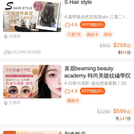
S Hair style
A.森呼吸自然洗剪護abc 三選二 / B.潮流實色質感染髮專案(不限髮長) / C.專屬隨性弧度 浪漫設計冷燙專案(不限髮長，含剪髮)
4.6
APP贈點9%
只賣7天
國旅卡
限時
信義區
$259
$800
起
6天22時7分57秒
剩
91
份
喜眉beaming beauty
academy 時尚美睫紋繡學院
A.日韓小清新~超自然偽素顏！3D 120~150根睫毛嫁接套餐/B.迷人可愛~輕盈氣墊濃密感！3D Y型毛250根/6D雲朵輕盈氣墊睫毛350根嫁接 二選一/C.絕美驚嘆！迷人夢幻美人魚睫毛！超濃密輕柔6D 450~500根睫毛嫁接套餐/D.歐美混血風格！超濃密深邃睫毛6D 600根睫毛嫁接套餐/E.泰式輕感設計～異國混血感超迷人！6D 輕泰式不限根數睫毛嫁接套餐/F.八大效果美肌精緻保養全程90分
4.9
APP贈點9%
國旅卡
士林區
$599
$1280
起
售
147
份