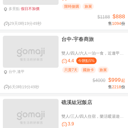
限時搶購
旅展
多景點
假日不加價
$888
$1188
29天0時19分48秒
售
1094
份
台中-宇春商旅
雙人/四人/六人一泊一食，近逢甲商圈親子假期
4.4
今贈點5%
只賣7天
國旅卡
旅展
台中,逢甲
$999
$4000
起
6天0時19分48秒
售
2218
份
礁溪紘冠飯店
雙人/三人/四人住宿，樂活暖湯遊專案
3.9