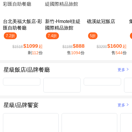
台北美福大飯店-彩
新竹-Hmotel佳緹
礁溪紘冠飯店
匯自助餐廳
國際精品旅館
7.2折
7.4折
5折
$1099
$888
$1600
起
起
$1518
$1188
$3200
剩
112
份
售
1094
份
售
544
份
星級飯店/品牌餐廳
更多
星級/品牌饗宴
更多