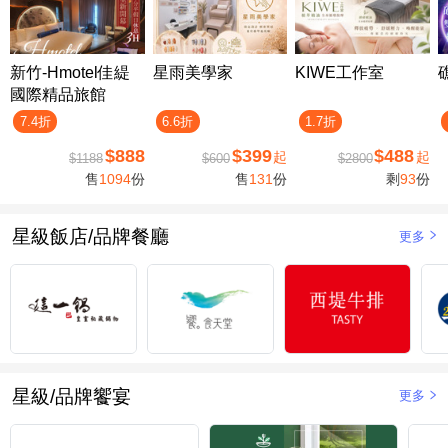
新竹-Hmotel佳緹
星雨美學家
KIWE工作室
國際精品旅館
7.4折
6.6折
1.7折
$888
$399
$488
起
起
$1188
$600
$2800
售
1094
份
售
131
份
剩
93
份
星級飯店/品牌餐廳
更多
星級/品牌饗宴
更多