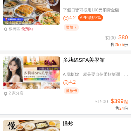
平假日皆可抵用100元消費金額
4.2
APP贈點8%
國旅卡
板橋區
免預約
$80
$100
售
2575
份
多莉絲SPA美學館
A.我挺妳！就是要自信柔軟膨潤｜美胸按摩全程35分(純手技) / B.《不限體驗單次券》我挺妳！就是要自信柔軟膨潤｜美胸按摩全程35分(純手技) / C.《不限體驗單次券》Plus升級：Chakra七脈輪精油-暨全身十四經絡舒壓60分(純手技) / D.《不限體驗單次券》燈泡美肌青春好氣色-高舒敏緊緻雙組合：鬆筋軟膜臉部課程共110分(純手技)
4.2
國旅卡
2 家分店
$399
$1500
起
售
24
份
懂炒