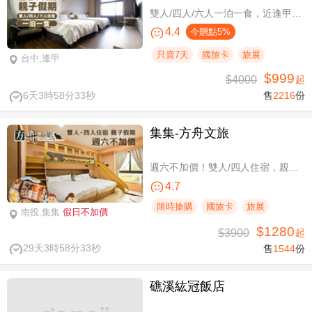
雙人/四人/六人一泊一食，近逢甲商圈親子假期
4.4
今贈點5%
只賣7天
國旅卡
旅展
台中,逢甲
$999
$4000
起
6天3時58分32秒
售
2216
份
集集-方舟文旅
週六不加價！雙人/四人住宿，親子假期
4.7
限時搶購
國旅卡
旅展
南投,集集
假日不加價
$1280
$3900
起
29天3時58分32秒
售
1544
份
礁溪紘冠飯店