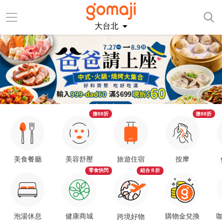
大台北
搶88折
搶88折
美食餐廳
美容舒壓
旅遊住宿
按摩
零食快閃
組合８折
泡湯休息
健康商城
購物金兌換
咖
跨境好物