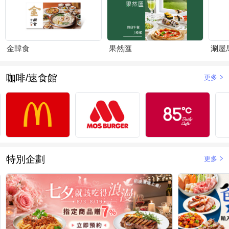
金韓食
果然匯
涮屋
咖啡/速食館
更多
特別企劃
更多