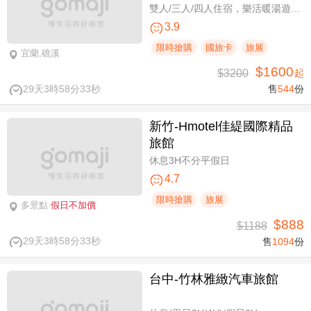
雙人/三人/四人住宿，樂活暖湯遊專案
3.9
限時搶購
國旅卡
旅展
宜蘭,礁溪
$1600
$3200
起
29天3時58分32秒
售
544
份
新竹-Hmotel佳緹國際精品
旅館
休息3H不分平假日
4.7
限時搶購
旅展
多景點
假日不加價
$888
$1188
29天3時58分32秒
售
1094
份
台中-竹林雅緻汽車旅館