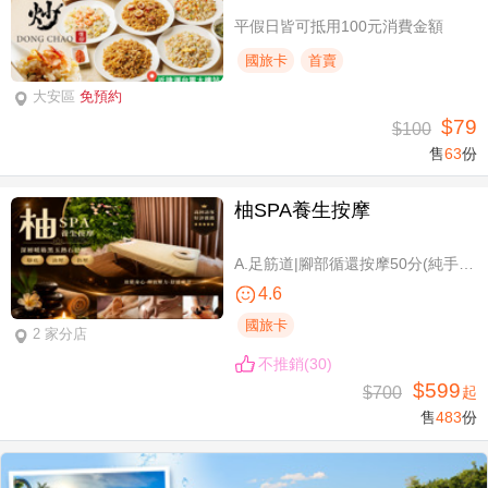
平假日皆可抵用100元消費金額
國旅卡
首賣
大安區
免預約
$79
$100
售
63
份
柚SPA養生按摩
A.足筋道|腳部循還按摩50分(純手技40分) / B.五感按摩全身舒壓(指/油壓 二選一)70分(純手技70分) / C.深層暖筋|黑玉熱石全身舒壓70分(手技60分)
4.6
國旅卡
2 家分店
不推銷(30)
$599
$700
起
售
483
份