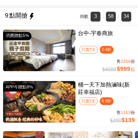
9
點開搶
3
58
33
倒數
:
:
台中-宇春商旅
消費贈點5%
2.4折
只賣7天
售
2216
份
$999
$4000
起
桶一天下加熱滷味(新
APP今贈點8%
莊幸福店)
6.9折
只賣7天
售
1113
份
$139
$200