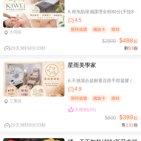
A.燈泡肌保濕護理全程80分(手技80分) / B.薰衣草美白保濕護理 全程80分/ C.排痠精油全身循環按摩共60分(手技60分)/ D.《不限體驗單次券》黃金體態美型平衡(腰腹/臀腿)二選一 全程40分(手技40分)
4.5
限時搶購
國旅卡
限時
大同區
$488
$2800
起
29天3時58分32秒
剩
93
份
星雨美學家
A.不挑場合超耐看百搭手部凝膠 / B.經典私藏手部凝膠設計款 / C.讓指尖擦出高級感足部凝膠 / D.風靡小紅書足部凝膠設計款 / E.CUCCIO足深層去足繭保養 / F.自然輕盈無負擔-微妝3D 120根嫁接
4.9
限時搶購
國旅卡
限時
三重區
不推銷(45)
$399
$600
起
29天3時58分32秒
售
131
份