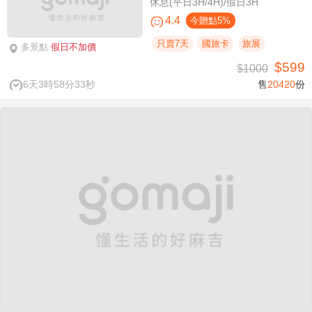
休息(平日3H/4H)/假日3H
4.4
今贈點5%
只賣7天
國旅卡
旅展
多景點
假日不加價
$599
$1000
6天3時58分32秒
售
20420
份