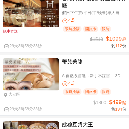
廳
假日下午茶/平日(午/晚餐)單人自助吃到飽券
4.5
限時搶購
國旅卡
限時
紙本寄送
$1099
$1518
起
29天3時58分32秒
剩
112
份
蒂兒美睫
A.自然系首選～新手不踩雷！ 3D 120根睫毛嫁接 / B.人氣熱銷款～回購率超高！新中式仙子款300根睫毛嫁接
4.3
限時搶購
國旅卡
限時
大安區
$499
$1800
起
29天3時58分32秒
售
194
份
姚穆豆漿大王