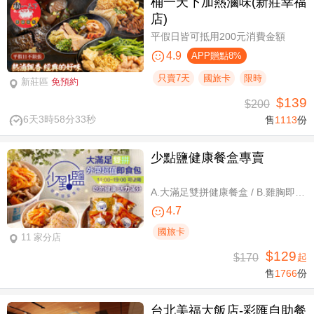
桶一天下加熱滷味(新莊幸福
店)
平假日皆可抵用200元消費金額
4.9
APP贈點8%
只賣7天
國旅卡
限時
新莊區
免預約
$139
$200
6天3時58分32秒
售
1113
份
少點鹽健康餐盒專賣
A.大滿足雙拼健康餐盒 / B.雞胸即食包三入 / C.雞胸即食包超值組六入
4.7
國旅卡
11 家分店
$129
$170
起
售
1766
份
台北美福大飯店-彩匯自助餐