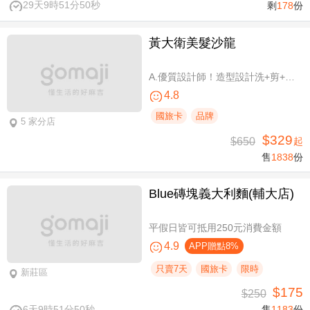
29天9時51分49秒
剩
178
份
黃大衛美髮沙龍
A.優質設計師！造型設計洗+剪+護 / B.簡單擁有亮麗秀髮！亮麗單色染/髮根補染 二選一(不限髮長) / C.讓你自信！質感造型設計燙髮(不限髮長) / D.好評推薦！ 資深優質設計師-質感造型設計燙髮(燙髮含剪髮)/亮麗單色染(不限髮長，十選一)
4.8
國旅卡
品牌
5 家分店
$329
$650
起
售
1838
份
Blue磚塊義大利麵(輔大店)
平假日皆可抵用250元消費金額
4.9
APP贈點8%
只賣7天
國旅卡
限時
新莊區
$175
$250
6天9時51分49秒
售
1183
份