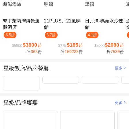
墾丁茉莉灣海景渡
21PLUS、21風味
日月潭-碼頭水沙連
假酒店
館
館
6.5折
6.7折
4.1折
$3800
$185
$2080
起
起
起
$5800
$275
$5000
售
365
份
售
150228
份
售
7539
份
星級飯店/品牌餐廳
更多
星級/品牌饗宴
更多