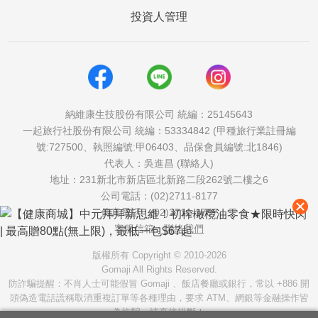
投資人管理
納維康生技股份有限公司 統編：25145643
一起旅行社股份有限公司 統編：53334842 (甲種旅行業註冊編
號:727500、執照編號:甲06403、品保會員編號:北1846)
代表人：吳進昌 (聯絡人)
地址：231新北市新店區北新路二段262號二樓之6
公司電話：(02)2711-8177
傳真電話：(02)2711-1757
客服信箱：
聯絡我們
版權所有 Copyright © 2010-2026
Gomaji All Rights Reserved.
防詐騙提醒：不肖人士可能假冒 Gomaji 、飯店餐廳或銀行，常以 +886 開
頭偽造電話謊稱取消重複訂單等各種理由，要求 ATM、網銀等金融操作皆
為詐騙，請直接掛斷！