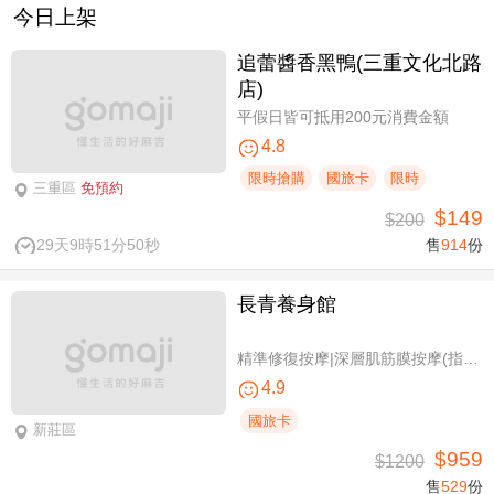
今日上架
追蕾醬香黑鴨(三重文化北路
店)
平假日皆可抵用200元消費金額
4.8
限時搶購
國旅卡
限時
三重區
免預約
$149
$200
29天9時51分49秒
售
914
份
長青養身館
精準修復按摩|深層肌筋膜按摩(指壓/指油壓 二選一)+(滑罐/舒刮 二選一)全程75分(手技75分)
4.9
國旅卡
新莊區
$959
$1200
售
529
份