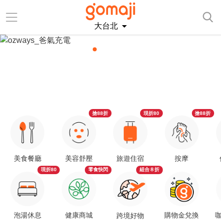
大台北
搶88折
現折80
搶88折
美食餐廳
美容舒壓
旅遊住宿
按摩
現折80
零食快閃
組合８折
泡湯休息
健康商城
購物金兌換
咖
跨境好物