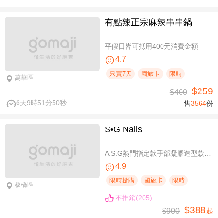
有點辣正宗麻辣串串鍋
平假日皆可抵用400元消費金額
4.7
只賣7天
國旅卡
限時
萬華區
$259
$400
6天9時51分49秒
售
3564
份
S•G Nails
A.S.G熱門指定款手部凝膠造型款110選1+輕保養(款式不定期更換，可換色) / B.約會過節好心情S.G 風格系-足部凝膠造型款110選1+輕保養(款式不定期更換，可換色) / C.簡簡單單好穿搭！手部凝膠上色+輕保養 / D.脫掉襪子不尷尬！足部凝膠上色+輕保養
4.9
限時搶購
國旅卡
限時
板橋區
不推銷(205)
$388
$900
起