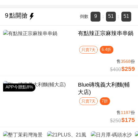
9
點開搶
9
51
50
倒數
:
:
有點辣正宗麻辣串串鍋
6.4折
只賣7天
售
3568
份
$259
$400
Blue磚塊義大利麵(輔
APP今贈點8%
大店)
7折
只賣7天
售
1187
份
$175
$250