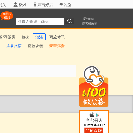
關於
徵才
麻吉好店
公益
服務條款
隱私權政策
景/湖景房
包棟
泡湯
商旅休憩
溫泉旅宿
寵物友善
豪華露營