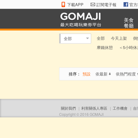
下載APP
訂閱電子報
官方
美食
餐廳
全部
今天上架
倒
全部
摩鐵休憩
＜5小時休
排序：
預設
依最新
依熱門程度
關於我們
|
利害關係人專區
|
工作機會
|
台
Copyright © 2016 GOMAJI