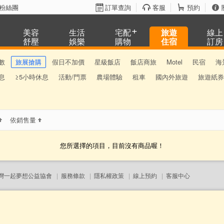
粉絲團
訂單查詢
客服
預約
美容
生活
宅配
旅遊
線上
舒壓
娛樂
購物
住宿
訂房
數
旅展搶購
假日不加價
星級飯店
飯店商旅
Motel
民宿
海
息
≥5小時休息
活動/門票
農場體驗
租車
國內外旅遊
旅遊紙券
依銷售量
您所選擇的項目，目前沒有商品喔！
灣一起夢想公益協會
|
服務條款
|
隱私權政策
|
線上預約
|
客服中心