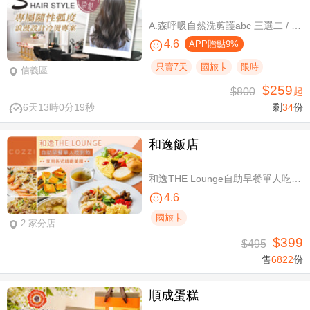
A.森呼吸自然洗剪護abc 三選二 / B.潮流實色質感染髮專案(不限髮長) / C.專屬隨性弧度 浪漫設計冷燙專案(不限髮長，含剪髮)
4.6
APP贈點9%
只賣7天
國旅卡
限時
信義區
$259
$800
起
6天13時0分18秒
剩
34
份
和逸飯店
和逸THE Lounge自助早餐單人吃到飽
4.6
國旅卡
2 家分店
$399
$495
售
6822
份
順成蛋糕