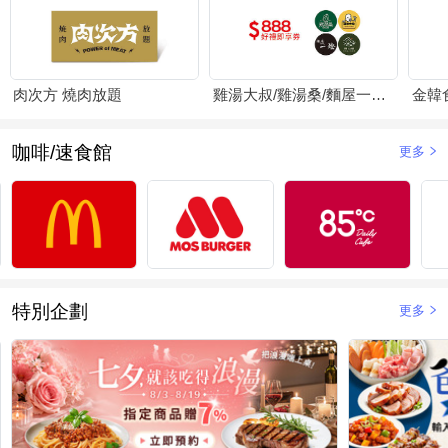
肉次方 燒肉放題
雞湯大叔/雞湯桑/麵屋一燈/賴山嶼
金韓
咖啡/速食館
更多
特別企劃
更多