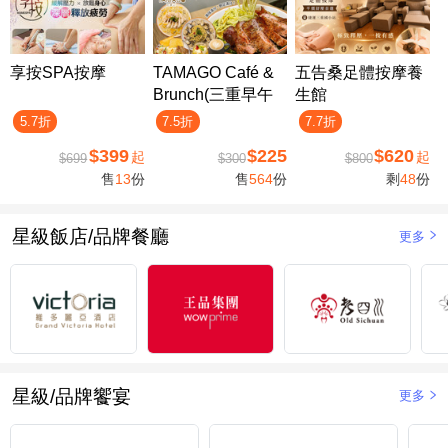
享按SPA按摩
TAMAGO Café &
五告桑足體按摩養
Brunch(三重早午
生館
餐)
5.7折
7.5折
7.7折
$399
$225
$620
起
起
$699
$300
$800
售
13
份
售
564
份
剩
48
份
星級飯店/品牌餐廳
更多
星級/品牌饗宴
更多