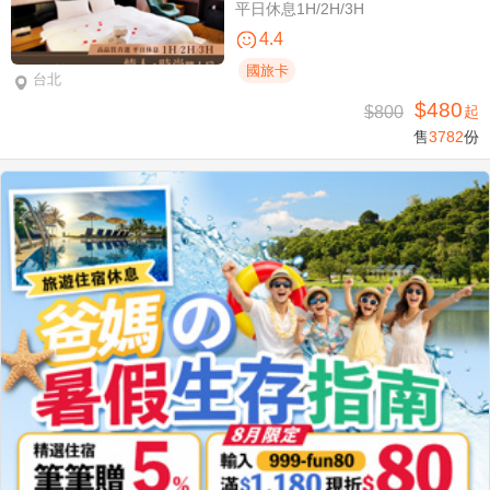
平日休息1H/2H/3H
4.4
國旅卡
台北
$480
$800
起
售
3782
份