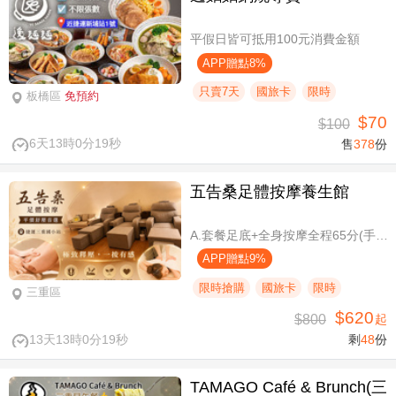
平假日皆可抵用100元消費金額
APP贈點8%
只賣7天
國旅卡
限時
板橋區
免預約
$70
$100
6天13時0分18秒
售
378
份
五告桑足體按摩養生館
A.套餐足底+全身按摩全程65分(手技60分) / B.套餐足底+全身按摩全程95分(手技90分)
APP贈點9%
限時搶購
國旅卡
限時
三重區
$620
$800
起
13天13時0分18秒
剩
48
份
TAMAGO Café & Brunch(三