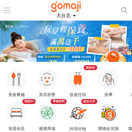
大台北
現折80
美食餐廳
美容舒壓
旅遊住宿
按摩
現折80
零食快閃
組合８折
泡湯休息
健康商城
購物金兌換
咖
跨境好物