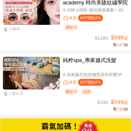
academy 時尚美睫紋繡學院
A.日韓小清新~超自然偽素顏！3D 120~150根睫毛嫁接套餐/B.迷人可愛~輕盈氣墊濃密感！3D Y型毛250根/6D雲朵輕盈氣墊睫毛350根嫁接 二選一/C.絕美驚嘆！迷人夢幻美人魚睫毛！超濃密輕柔6D 450~500根睫毛嫁接套餐/D.歐美混血風格！超濃密深邃睫毛6D 600根睫毛嫁接套餐/E.泰式輕感設計～異國混血感超迷人！6D 輕泰式不限根數睫毛嫁接套餐/F.八大效果美肌精緻保養全程90分
4.9
APP贈點9%
國旅卡
士林區
$599
$1280
起
售
147
份
純粹spa_專家越式洗髮
A.皇家越式洗頭/臉部美容舒壓SPA/舒壓採耳SPA 三選一40分(手技40分) / B.越式經典足底深層保養+去足繭+精油按摩 / C.越式純粹經典套餐(臉部美容舒壓SPA/舒壓採耳SPA二選一)全程80分(手技80分) / D.越式皇家古法按摩|全身越式精油舒壓/越式古法指壓 任選全程60分(手技60分)
4.6
APP贈點9%
國旅卡
品牌
2 家分店
$549
$700
起
售
734
份