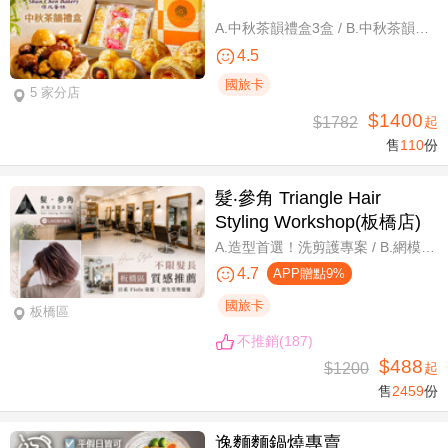
A.中秋茶韻禮盒3盒 / B.中秋茶韻禮盒6盒
4.5
國旅卡
5 家分店
$1400
$1782
起
售
110
份
髮‧參角 Triangle Hair
Styling Workshop(板橋店)
A.造型首選！洗剪護專案 / B.網模超質感！日系Fiole染護專案(不分長短，過腰另計) / C.簡單又有型！日系資生堂剪燙護專案(不限髮長) / D.回頭率滿分！Napla娜普菈溫塑剪燙護專案
4.7
APP贈點9%
國旅卡
板橋區
不推銷(187)
$488
$1200
起
售
2459
份
逸麵麵鍋燒專賣