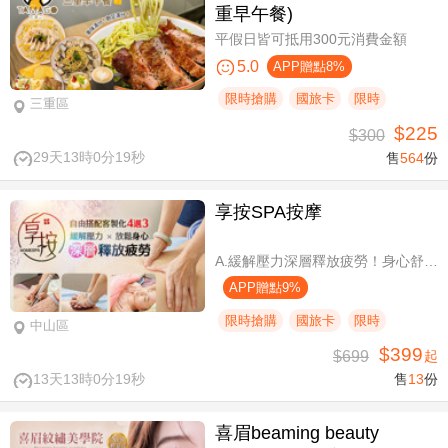
重早午餐)
平假日皆可抵用300元消費金額
5.0
APP贈點8%
限時搶購
國旅卡
限時
三重區
$225
$300
29天13時0分18秒
售
564
份
享按SPA按摩
A.緩解壓力深層釋放疲勞！身心舒壓SPA60分(純手技) / B.緩解壓力 × 放鬆身心 × 深層釋放疲勞！讓身體與情緒同步放鬆全程90分身心舒壓(純手技) / C.打造最適合自己的放鬆！自由搭配客製化四選三舒壓全程90分(手技90分) / D.忙碌也能快速充電！客製化四選一舒壓30分(手技30分)
APP贈點9%
限時搶購
國旅卡
限時
中山區
$399
$699
起
13天13時0分18秒
售
13
份
喜眉beaming beauty