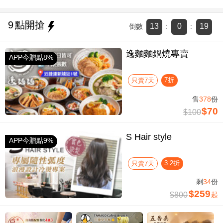
9
點開搶
13
0
18
倒數
:
:
逸麵麵鍋燒專賣
APP今贈點8%
7折
只賣7天
售
378
份
$70
$100
S Hair style
APP今贈點9%
3.2折
只賣7天
剩
34
份
$259
$800
起