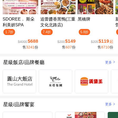
SDOREE． 斯朵
追蕾醬香黑鴨(三重
黑橋牌
利美妍SPA
文化北路店)
1.7折
7.4折
5.8折
$688
$149
$119
起
$4000
$200
$205
售
3241
份
售
607
份
售
8710
份
星級飯店/品牌餐廳
更多
星級/品牌饗宴
更多