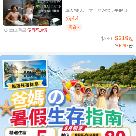
單人/雙人/二大二小泡湯，平假日可使用
4.4
國旅卡
金山,萬里
假日不加價
$319
$380
起
售
5288
份