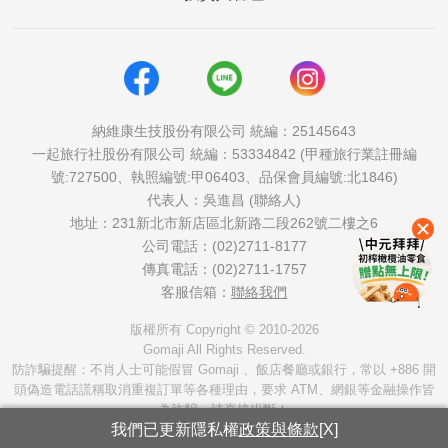
納維康生技股份有限公司 統編：25145643
一起旅行社股份有限公司 統編：53334842 (甲種旅行業註冊編
號:727500、執照編號:甲06403、品保會員編號:北1846)
代表人：吳進昌 (聯絡人)
地址：231新北市新店區北新路二段262號二樓之6
公司電話：(02)2711-8177
傳真電話：(02)2711-1757
客服信箱：
聯絡我們
版權所有 Copyright © 2010-2026
Gomaji All Rights Reserved.
防詐騙提醒：不肖人士可能假冒 Gomaji 、飯店餐廳或銀行，常以 +886 開
頭偽造電話謊稱取消重複訂單等各種理由，要求 ATM、網銀等金融操作皆
為詐騙，請直接掛斷！
我們已更新隱私權
政策與條款
[X]