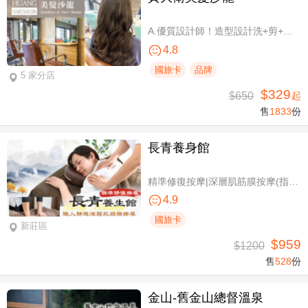
A.優質設計師！造型設計洗+剪+護 / B.簡單擁有亮麗秀髮！亮麗單色染/髮根補染 二選一(不限髮長) / C.讓你自信！質感造型設計燙髮(不限髮長) / D.好評推薦！ 資深優質設計師-質感造型設計燙髮(燙髮含剪髮)/亮麗單色染(不限髮長，十選一)
4.8
國旅卡
品牌
5 家分店
$329
$650
起
售
1833
份
長青養身館
精準修復按摩|深層肌筋膜按摩(指壓/指油壓 二選一)+(滑罐/舒刮 二選一)全程75分(手技75分)
4.9
國旅卡
新莊區
$959
$1200
售
528
份
金山-舊金山總督溫泉