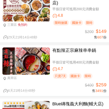
店)
平假日皆可抵用200元消費金額
4.8
限時搶購
國旅卡
限時
三重區
免預約
$149
$200
29天21時14分47秒
售
607
份
有點辣正宗麻辣串串鍋
平假日皆可抵用400元消費金額
4.7
只賣7天
國旅卡
限時
萬華區
$259
$400
6天21時14分47秒
售
3491
份
Blue磚塊義大利麵(輔大店)