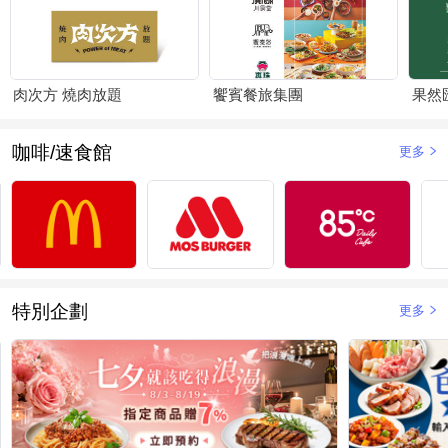
肉次方 燒肉放題
饗賓餐旅集團
果然
咖啡/速食館
更多
特別企劃
更多