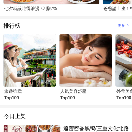
七夕就該吃得浪漫 ♡ 贈7%
爸爸請上座！
排行榜
更多
旅遊強檔
人氣美容舒壓
外帶美
Top100
Top100
Top100
今日上架
追蕾醬香黑鴨(三重文化北路