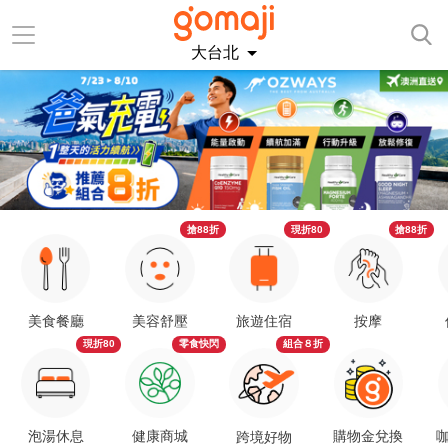
大台北
搶88折
現折80
搶88折
美食餐廳
美容舒壓
旅遊住宿
按摩
現折80
零食快閃
組合８折
泡湯休息
健康商城
購物金兌換
咖
跨境好物