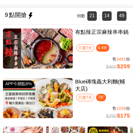
9
點開搶
21
14
48
倒數
:
:
有點辣正宗麻辣串串鍋
6.4折
只賣7天
售
3491
份
$259
$400
Blue磚塊義大利麵(輔
APP今贈點8%
大店)
7折
只賣7天
售
1039
份
$175
$250