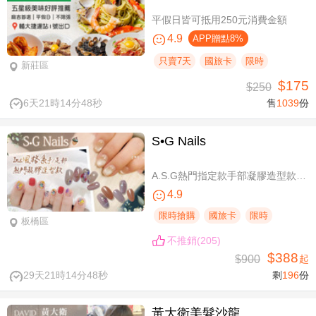
平假日皆可抵用250元消費金額
4.9
APP贈點8%
只賣7天
國旅卡
限時
新莊區
$175
$250
6天21時14分47秒
售
1039
份
S•G Nails
A.S.G熱門指定款手部凝膠造型款110選1+輕保養(款式不定期更換，可換色) / B.約會過節好心情S.G 風格系-足部凝膠造型款110選1+輕保養(款式不定期更換，可換色) / C.簡簡單單好穿搭！手部凝膠上色+輕保養 / D.脫掉襪子不尷尬！足部凝膠上色+輕保養
4.9
限時搶購
國旅卡
限時
板橋區
不推銷(205)
$388
$900
起
29天21時14分47秒
剩
196
份
黃大衛美髮沙龍