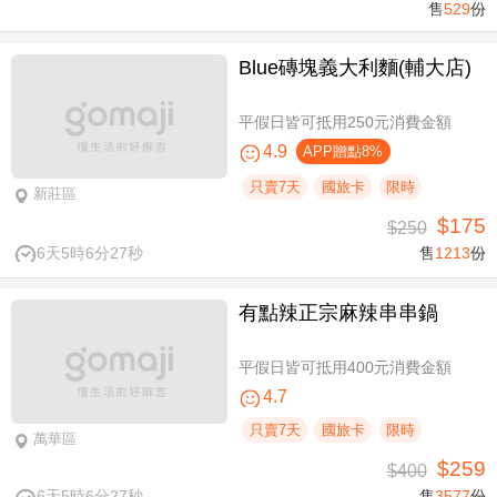
售
529
份
Blue磚塊義大利麵(輔大店)
平假日皆可抵用250元消費金額
4.9
APP贈點8%
只賣7天
國旅卡
限時
新莊區
$175
$250
6天5時6分27秒
售
1213
份
有點辣正宗麻辣串串鍋
平假日皆可抵用400元消費金額
4.7
只賣7天
國旅卡
限時
萬華區
$259
$400
6天5時6分27秒
售
3577
份