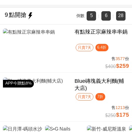
9
點開搶
5
6
28
倒數
:
:
有點辣正宗麻辣串串鍋
6.4折
只賣7天
售
3577
份
$259
$400
Blue磚塊義大利麵(輔
APP今贈點8%
大店)
7折
只賣7天
售
1213
份
$175
$250