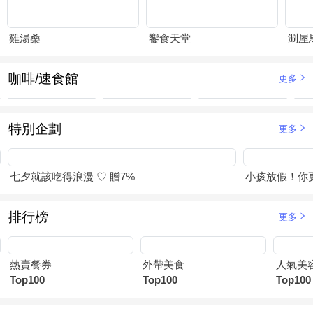
雞湯桑
饗食天堂
涮屋
咖啡/速食館
更多
特別企劃
更多
七夕就該吃得浪漫 ♡ 贈7%
小孩放假！你
排行榜
更多
熱賣餐券
外帶美食
人氣美
Top100
Top100
Top100