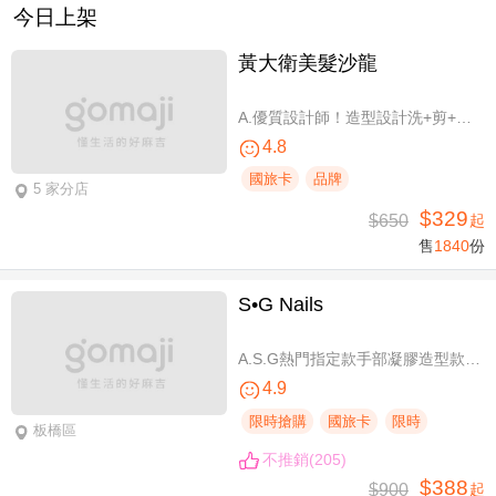
今日上架
黃大衛美髮沙龍
A.優質設計師！造型設計洗+剪+護 / B.簡單擁有亮麗秀髮！亮麗單色染/髮根補染 二選一(不限髮長) / C.讓你自信！質感造型設計燙髮(不限髮長) / D.好評推薦！ 資深優質設計師-質感造型設計燙髮(燙髮含剪髮)/亮麗單色染(不限髮長，十選一)
4.8
國旅卡
品牌
5 家分店
$329
$650
起
售
1840
份
S•G Nails
A.S.G熱門指定款手部凝膠造型款110選1+輕保養(款式不定期更換，可換色) / B.約會過節好心情S.G 風格系-足部凝膠造型款110選1+輕保養(款式不定期更換，可換色) / C.簡簡單單好穿搭！手部凝膠上色+輕保養 / D.脫掉襪子不尷尬！足部凝膠上色+輕保養
4.9
限時搶購
國旅卡
限時
板橋區
不推銷(205)
$388
$900
起