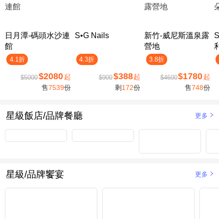
日月潭-碼頭水沙連
S•G Nails
新竹-威尼斯溫泉露
館
營地
4.1折
4.3折
3.8折
$2080
$388
$1780
起
起
起
$5000
$900
$4600
售
7539
份
剩
172
份
售
748
份
星級飯店/品牌餐廳
更多
星級/品牌饗宴
更多