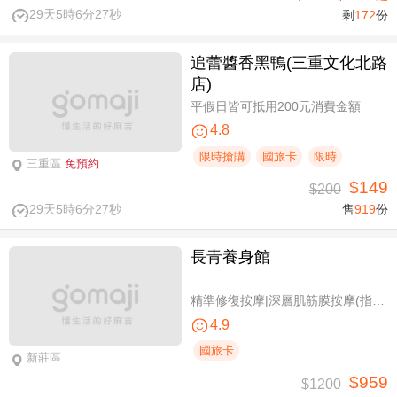
29天5時6分27秒
剩
172
份
追蕾醬香黑鴨(三重文化北路
店)
平假日皆可抵用200元消費金額
4.8
限時搶購
國旅卡
限時
三重區
免預約
$149
$200
29天5時6分27秒
售
919
份
長青養身館
精準修復按摩|深層肌筋膜按摩(指壓/指油壓 二選一)+(滑罐/舒刮 二選一)全程75分(手技75分)
4.9
國旅卡
新莊區
$959
$1200