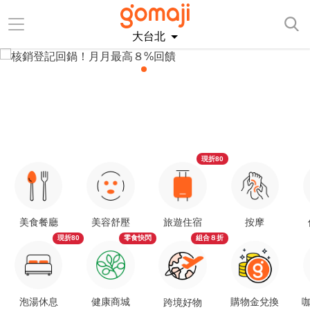
大台北
現折80
美食餐廳
美容舒壓
旅遊住宿
按摩
現折80
零食快閃
組合８折
泡湯休息
健康商城
購物金兌換
咖
跨境好物